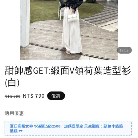
1
/13
甜帥感GET:緞面V領荷葉造型衫
(白)
Regular
Sale
NT$ 790
優惠
NT$ 990
price
price
適用優惠
夏日高級女神 ✨滿額:滿$2500｜加碼送限定 天生顯瘦：顯臉小貓眼
墨鏡 🕶️