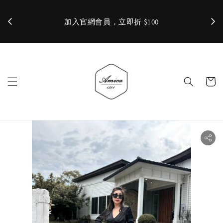
加入官網會員，立即折 $100
✨ 