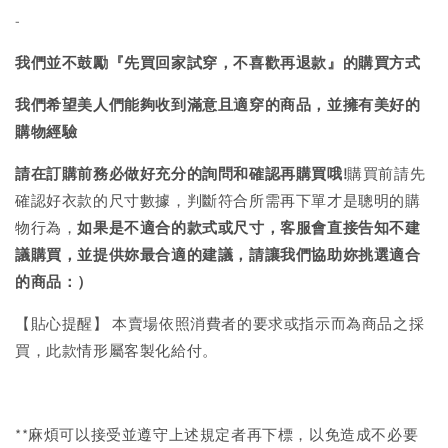
-
我們並不鼓勵『先買回家試穿，不喜歡再退款』的購買方式
我們希望美人們能夠收到滿意且適穿的商品，並擁有美好的
購物經驗
請在訂購前務必做好充分的詢問和確認再購買哦!
購買前請先
確認好衣款的尺寸數據，判斷符合所需再下單才是聰明的購
物行為，
如果是不適合的款式或尺寸，客服會直接告知不建
議購買，
並提供妳最合適的建議，請讓我們協助妳挑選適合
的商品：）
【貼心提醒】 本賣場依照消費者的要求或指示而為商品之採
買，此款情形屬客製化給付。
**麻煩可以接受並遵守上述規定者再下標，以免造成不必要