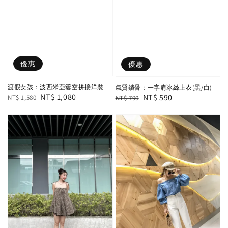
優惠
優惠
渡假女孩：波西米亞簍空拼接洋裝
氣質鎖骨：一字肩冰絲上衣(黑/白)
Regular
Sale
NT$ 1,080
Regular
Sale
NT$ 590
NT$ 1,580
NT$ 790
price
price
price
price