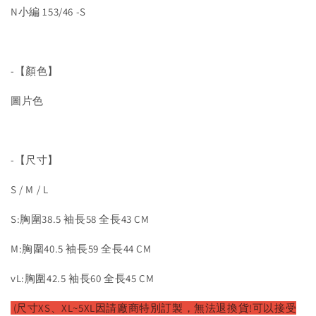
N小編 153/46 -S
-【顏色】
圖片色
-【尺寸】
S / M / L
S:胸圍38.5 袖長58 全長43 CM
M:胸圍40.5 袖長59 全長44 CM
vL:胸圍42.5 袖長60 全長45 CM
(尺寸XS、XL~5XL因請廠
商特別訂製，無法退換貨!可以接受