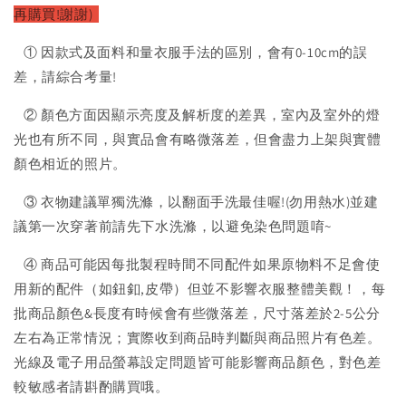
再購買!謝謝)
① 因款式及面料和量衣服手法的區別，會有0-10cm的誤
差，請綜合考量!
② 顏色方面因顯示亮度及解析度的差異，室內及室外的燈
光也有所不同，與實品會有略微落差，但會盡力上架與實體
顏色相近的照片。
③ 衣物建議單獨洗滌，以翻面手洗最佳喔!(勿用熱水)並建
議第一次穿著前請先下水洗滌，以避免染色問題唷~
④ 商品可能因每批製程時間不同配件如果原物料不足會使
用新的配件（如鈕釦,皮帶）但並不影響衣服整體美觀！，每
批商品顏色&長度有時候會有些微落差，尺寸落差於2-5公分
左右為正常情況；實際收到商品時判斷與商品照片有色差。
光線及電子用品螢幕設定問題皆可能影響商品顏色，對色差
較敏感者請斟酌購買哦。