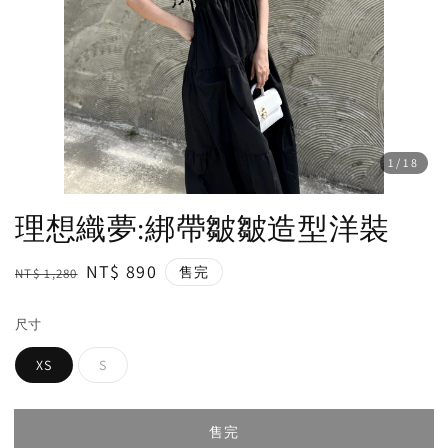
1
/18
理想織夢:綁帶皺皺造型洋裝
Regular
Sale
NT$ 890
售完
NT$ 1,280
price
price
尺寸
XS
S
售完