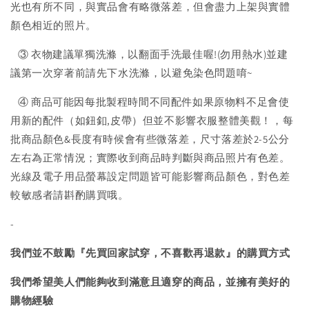
光也有所不同，與實品會有略微落差，但會盡力上架與實體
顏色相近的照片。
③ 衣物建議單獨洗滌，以翻面手洗最佳喔!(勿用熱水)並建
議第一次穿著前請先下水洗滌，以避免染色問題唷~
④ 商品可能因每批製程時間不同配件如果原物料不足會使
用新的配件（如鈕釦,皮帶）但並不影響衣服整體美觀！，每
批商品顏色&長度有時候會有些微落差，尺寸落差於2-5公分
左右為正常情況；實際收到商品時判斷與商品照片有色差。
光線及電子用品螢幕設定問題皆可能影響商品顏色，對色差
較敏感者請斟酌購買哦。
-
我們並不鼓勵『先買回家試穿，不喜歡再退款』的購買方式
我們希望美人們能夠收到滿意且適穿的商品，並擁有美好的
購物經驗