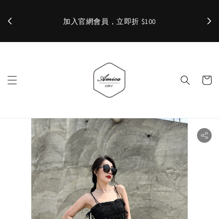
加入官網會員，立即折 $100
✨ 