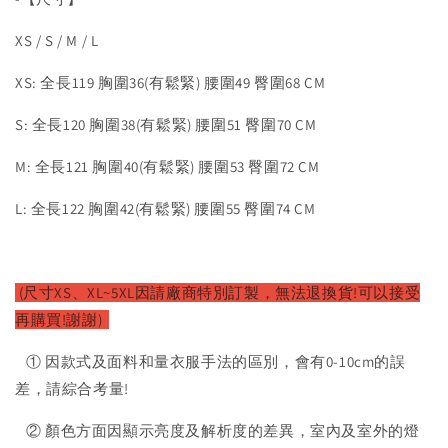
XS / S / M / L
XS: 全長119 胸圍36(有鬆緊) 腰圍49 臀圍68 CM
S: 全長120 胸圍38(有鬆緊) 腰圍51 臀圍70 CM
M: 全長121 胸圍40(有鬆緊) 腰圍53 臀圍72 CM
L: 全長122 胸圍42(有鬆緊) 腰圍55 臀圍74 CM
(尺寸XS、XL~5XL因請廠
商特別訂製，無法退換貨!可以接受
再購買!謝謝)
① 因款式及面料和量衣服手法的區別，會有0-10cm的誤
差，請綜合考量!
② 顏色方面因顯示亮度及解析度的差異，室內及室外的燈