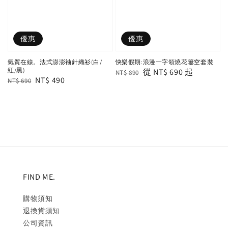
優惠
優惠
氣質在線。法式澎澎袖針織衫(白/
快樂假期:浪漫一字領燒花簍空套裝
紅/黑)
Regular
Sale
從
NT$ 690
起
NT$ 890
Regular
Sale
NT$ 490
NT$ 690
price
price
price
price
FIND ME.
購物須知
退換貨須知
公司資訊