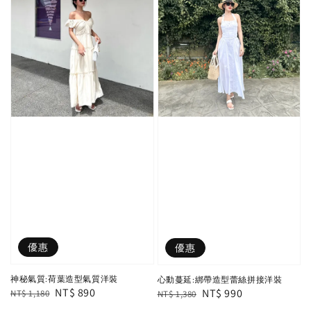
優惠
優惠
神秘氣質:荷葉造型氣質洋裝
心動蔓延:綁帶造型蕾絲拼接洋裝
Regular
Sale
NT$ 890
Regular
Sale
NT$ 990
NT$ 1,180
NT$ 1,380
price
price
price
price