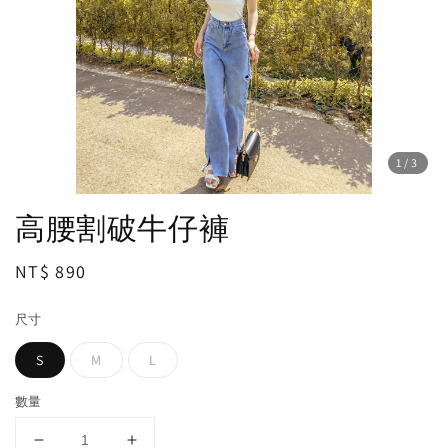
1
/3
高腰割破牛仔褲
Regular
NT$ 890
price
尺寸
S
M
L
數量