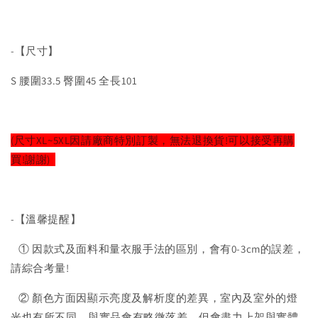
-【尺寸】
S 腰圍33.5 臀圍45 全長101
(尺寸XL~5XL因請廠商特別訂製，無法退換貨!可以接受再購
買!謝謝)
-【溫馨提醒】
① 因款式及面料和量衣服手法的區別，會有0-3cm的誤差，
請綜合考量!
② 顏色方面因顯示亮度及解析度的差異，室內及室外的燈
光也有所不同，與實品會有略微落差，但會盡力上架與實體