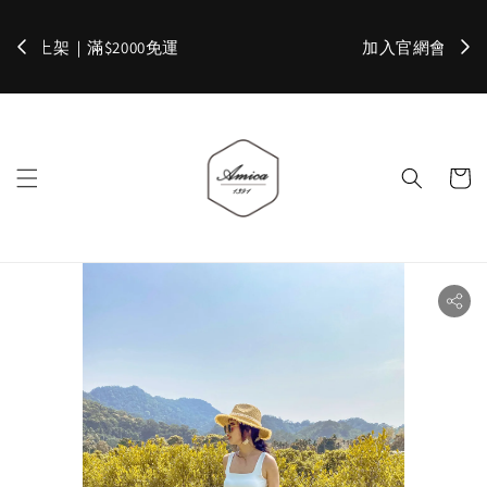
加入官網會員，立即折 $100
✨ 