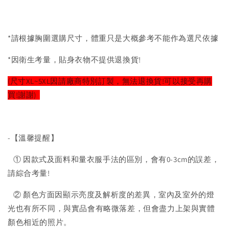
*請根據胸圍選購尺寸，體重只是大概參考不能作為選尺依據
*因衛生考量，貼身衣物不提供退換貨!
(尺寸XL~5XL因請廠商特別訂製，無法退換貨!可以接受再購
買!謝謝)
-【溫馨提醒】
① 因款式及面料和量衣服手法的區別，會有0-3cm的誤差，
請綜合考量!
② 顏色方面因顯示亮度及解析度的差異，室內及室外的燈
光也有所不同，與實品會有略微落差，但會盡力上架與實體
顏色相近的照片。