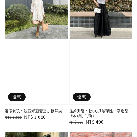
優惠
優惠
渡假女孩：波西米亞簍空拼接洋裝
溫柔升級：軟QQ抓皺彈性一字造型
上衣(黑/白/咖)
Regular
Sale
NT$ 1,080
NT$ 1,580
Regular
Sale
NT$ 490
NT$ 690
price
price
price
price