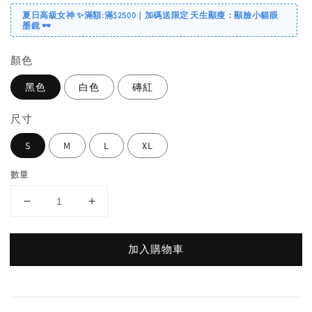
夏日高級女神 ✨滿額:滿$2500｜加碼送限定 天生顯瘦：顯臉小貓眼
墨鏡 🕶️
顏色
黑色
白色
磚紅
尺寸
S
M
L
XL
數量
加入購物車