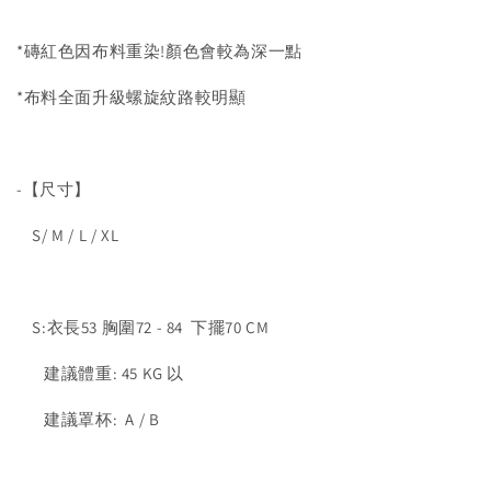
*磚紅色因布料重染!顏色會較為深一點
*布料全面升級螺旋紋路較明顯
-【尺寸】
S/ M / L / XL
S:衣長53 胸圍72 - 84 下擺70 CM
建議體重: 45 KG 以
建議罩杯: A / B