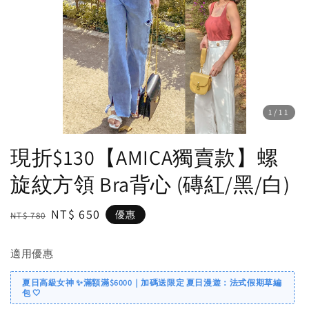
1
/11
現折$130【AMICA獨賣款】螺
旋紋方領 Bra背心 (磚紅/黑/白)
Regular
Sale
NT$ 650
優惠
NT$ 780
price
price
適用優惠
夏日高級女神 ✨滿額滿$6000｜加碼送限定 夏日漫遊：法式假期草編
包 🤍