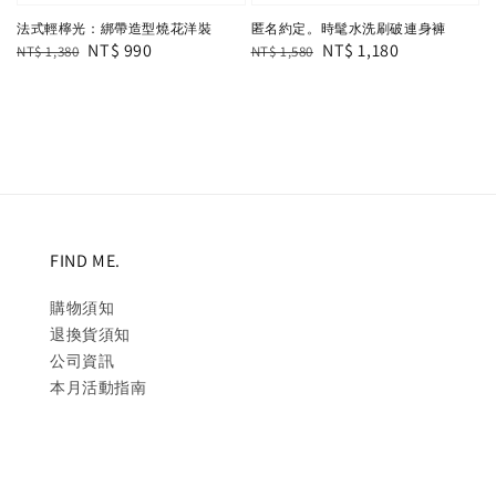
法式輕檸光：綁帶造型燒花洋裝
匿名約定。時髦水洗刷破連身褲
Regular
Sale
NT$ 990
Regular
Sale
NT$ 1,180
NT$ 1,380
NT$ 1,580
price
price
price
price
FIND ME.
購物須知
退換貨須知
公司資訊
本月活動指南