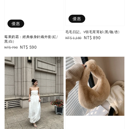
優惠
優惠
毛毛日記。V領毛茸茸衫(黑/咖/杏)
Regular
Sale
NT$ 890
莓果奶霜：經典修身針織外套(紅/
NT$ 1,180
黑/白)
price
price
Regular
Sale
NT$ 590
NT$ 790
price
price