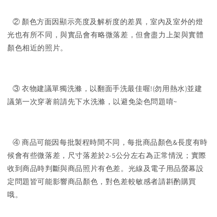
② 顏色方面因顯示亮度及解析度的差異，室內及室外的燈
光也有所不同，與實品會有略微落差，但會盡力上架與實體
顏色相近的照片。
③ 衣物建議單獨洗滌，以翻面手洗最佳喔!(勿用熱水)並建
議第一次穿著前請先下水洗滌，以避免染色問題唷~
④ 商品可能因每批製程時間不同，每批商品顏色&長度有時
候會有些微落差，尺寸落差於2-5公分左右為正常情況；實際
收到商品時判斷與商品照片有色差。光線及電子用品螢幕設
定問題皆可能影響商品顏色，對色差較敏感者請斟酌購買
哦。