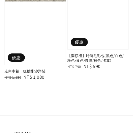
優惠
【滿額禮】時尚毛毛包(黑色/白色/
優惠
粉色/黃色/咖啡/粉色/卡其)
Regular
Sale
NT$ 590
NT$ 790
走向幸福：抓皺排沙洋裝
price
price
Regular
Sale
NT$ 1,080
NT$ 1,580
price
price