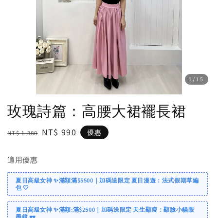
1
/15
玫瑰詩篇：高腰大裙襬長裙
Regular
Sale
NT$ 990
優惠
NT$ 1,380
price
price
適用優惠
夏日高級女神 ✨滿額滿$5500｜加碼送限定 夏日漫遊：法式假期草編
包 🤍
夏日高級女神 ✨滿額:滿$2500｜加碼送限定 天生顯瘦：顯臉小貓眼
墨鏡 🕶️