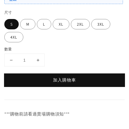
尺寸
S
M
L
XL
2XL
3XL
4XL
數量
加入購物車
***購物前請看過賣場購物須知***