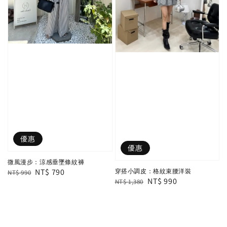
優惠
優惠
微風漫步：涼感垂墜條紋褲
Regular
Sale
NT$ 790
穿搭小調皮：格紋束腰洋裝
NT$ 990
Regular
Sale
NT$ 990
NT$ 1,380
price
price
price
price