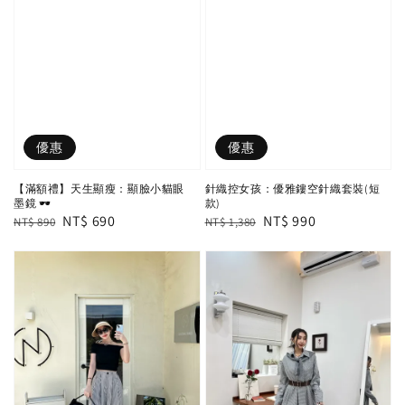
優惠
優惠
【滿額禮】天生顯瘦：顯臉小貓眼
針織控女孩：優雅鏤空針織套裝(短
墨鏡 🕶️
款)
Regular
Sale
NT$ 690
Regular
Sale
NT$ 990
NT$ 890
NT$ 1,380
price
price
price
price