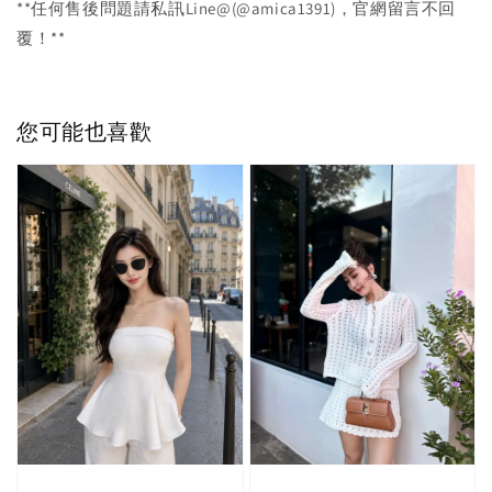
**任何售後問題請私訊Line@(@amica1391)，官網留言不回
覆！**
您可能也喜歡