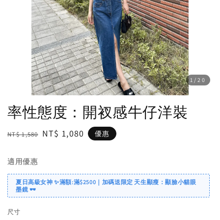
1
/20
率性態度：開衩感牛仔洋裝
Regular
Sale
NT$ 1,080
優惠
NT$ 1,580
price
price
適用優惠
夏日高級女神 ✨滿額:滿$2500｜加碼送限定 天生顯瘦：顯臉小貓眼
墨鏡 🕶️
尺寸