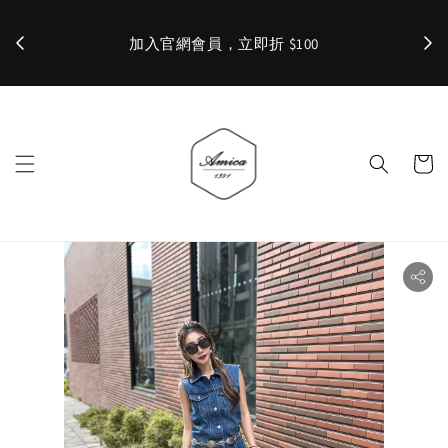
加入官網會員，立即折 $100
✨ 