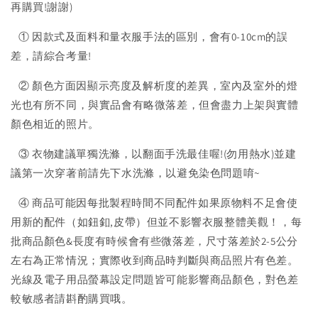
再購買!謝謝)
① 因款式及面料和量衣服手法的區別，會有0-10cm的誤
差，請綜合考量!
② 顏色方面因顯示亮度及解析度的差異，室內及室外的燈
光也有所不同，與實品會有略微落差，但會盡力上架與實體
顏色相近的照片。
③ 衣物建議單獨洗滌，以翻面手洗最佳喔!(勿用熱水)並建
議第一次穿著前請先下水洗滌，以避免染色問題唷~
④ 商品可能因每批製程時間不同配件如果原物料不足會使
用新的配件（如鈕釦,皮帶）但並不影響衣服整體美觀！，每
批商品顏色&長度有時候會有些微落差，尺寸落差於2-5公分
左右為正常情況；實際收到商品時判斷與商品照片有色差。
光線及電子用品螢幕設定問題皆可能影響商品顏色，對色差
較敏感者請斟酌購買哦。