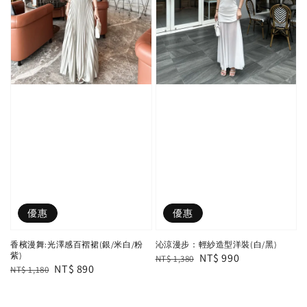
優惠
優惠
香檳漫舞:光澤感百褶裙(銀/米白/粉
沁涼漫步：輕紗造型洋裝(白/黑)
紫)
Regular
Sale
NT$ 990
NT$ 1,380
Regular
Sale
NT$ 890
NT$ 1,180
price
price
price
price