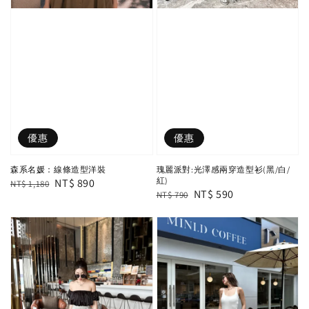
優惠
優惠
森系名媛：線條造型洋裝
瑰麗派對:光澤感兩穿造型衫(黑/白/
紅)
Regular
Sale
NT$ 890
NT$ 1,180
Regular
Sale
NT$ 590
NT$ 790
price
price
price
price