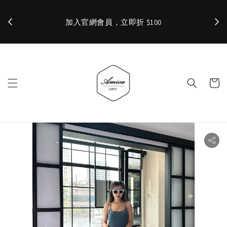
加入官網會員，立即折 $100
✨ 