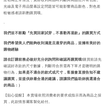
光線及電子用品螢幕設定問題皆可能影響商品顏色，對色差
較敏感者請斟酌購買哦。
-
我們並不鼓勵『先買回家試穿，不喜歡再退款』的購買方式
我們希望美人們能夠收到滿意且適穿的商品，並擁有美好的
購物經驗
請在訂購前務必做好充分的詢問和確認再購買哦!
購買前請先
確認好衣款的尺寸數據，判斷符合所需再下單才是聰明的購
物行為，
如果是不適合的款式或尺寸，客服會直接告知不建
議購買，
並提供妳最合適的建議，請讓我們協助妳挑選適合
的商品：）
【貼心提醒】 本賣場依照消費者的要求或指示而為商品之採
買，此款情形屬客製化給付。