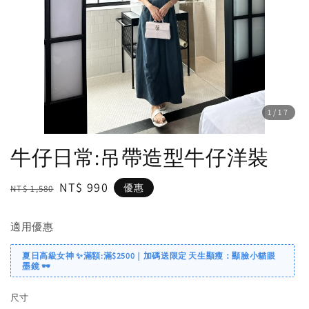
1
/17
牛仔日常:吊帶造型牛仔洋裝
Regular
Sale
NT$ 990
優惠
NT$ 1,580
price
price
適用優惠
夏日高級女神 ✨滿額:滿$2500｜加碼送限定 天生顯瘦：顯臉小貓眼
墨鏡 🕶️
尺寸