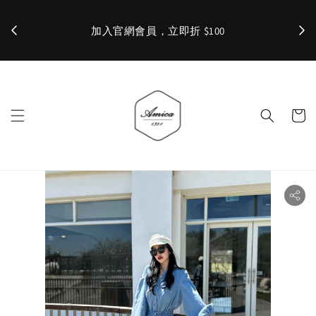
加入官網會員，立即折 $100
✨ 