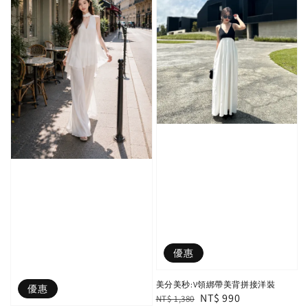
優惠
美分美秒:V領綁帶美背拼接洋裝
優惠
Regular
Sale
NT$ 990
NT$ 1,380