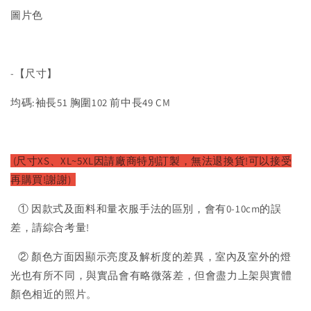
圖片色
-【尺寸】
均碼:袖長51 胸圍102 前中長49 CM
(尺寸XS、XL~5XL因請廠商特別訂製，無法退換貨!可以接受
再購買!謝謝)
① 因款式及面料和量衣服手法的區別，會有0-10cm的誤
差，請綜合考量!
② 顏色方面因顯示亮度及解析度的差異，室內及室外的燈
光也有所不同，與實品會有略微落差，但會盡力上架與實體
顏色相近的照片。