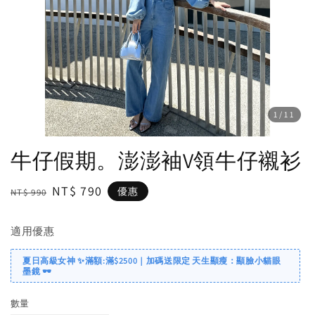
1
/11
牛仔假期。澎澎袖V領牛仔襯衫
Regular
Sale
NT$ 790
優惠
NT$ 990
price
price
適用優惠
夏日高級女神 ✨滿額:滿$2500｜加碼送限定 天生顯瘦：顯臉小貓眼
墨鏡 🕶️
數量