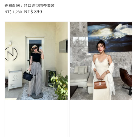
price
price
香榭白戀：領口造型綁帶套裝
Regular
Sale
NT$ 890
NT$ 1,280
price
price