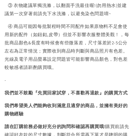
③ 衣物建議單獨洗滌，以翻面手洗最佳喔!(勿用熱水)並建
議第一次穿著前請先下水洗滌，以避免染色問題唷~
④ 商品可能因每批製程時間不同配件如果原物料不足會使
用新的配件（如鈕釦,皮帶）但並不影響衣服整體美觀！，每
批商品顏色&長度有時候會有些微落差，尺寸落差於2-5公分
左右為正常情況；實際收到商品時判斷與商品照片有色差。
光線及電子用品螢幕設定問題皆可能影響商品顏色，對色差
較敏感者請斟酌購買哦。
-
我們並不鼓勵『先買回家試穿，不喜歡再退款』的購買方式
我們希望美人們能夠收到滿意且適穿的商品，並擁有美好的
購物經驗
請在訂購前務必做好充分的詢問和確認再購買哦!
購買前請先
確認好衣款的尺寸數據，判斷符合所需再下單才是聰明的購