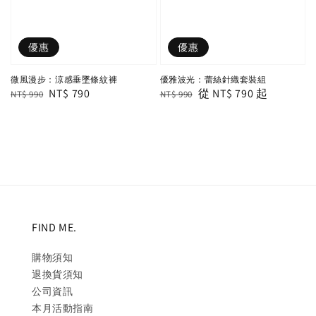
優惠
優惠
微風漫步：涼感垂墜條紋褲
優雅波光：蕾絲針織套裝組
Regular
Sale
NT$ 790
Regular
Sale
從
NT$ 790
起
NT$ 990
NT$ 990
price
price
price
price
FIND ME.
購物須知
退換貨須知
公司資訊
本月活動指南