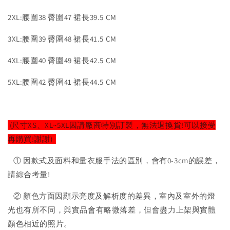
2XL:腰圍38 臀圍47 裙長39.5 CM
3XL:腰圍39 臀圍48 裙長41.5 CM
4XL:腰圍40 臀圍49 裙長42.5 CM
5XL:腰圍42 臀圍41 裙長44.5 CM
(尺寸XS、XL~5XL因請廠商特別訂製，無法退換貨!可以接受
再購買!謝謝)
① 因款式及面料和量衣服手法的區別，會有0-3cm的誤差，
請綜合考量!
② 顏色方面因顯示亮度及解析度的差異，室內及室外的燈
光也有所不同，與實品會有略微落差，但會盡力上架與實體
顏色相近的照片。