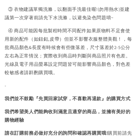
③ 衣物建議單獨洗滌，以翻面手洗最佳喔!(勿用熱水)並建
議第一次穿著前請先下水洗滌，以避免染色問題唷~
④ 商品可能因每批製程時間不同配件如果原物料不足會使
用新的配件（如鈕釦,皮帶）但並不影響衣服整體美觀！，每
批商品顏色&長度有時候會有些微落差，尺寸落差於2-5公分
左右為正常情況；實際收到商品時判斷與商品照片有色差。
光線及電子用品螢幕設定問題皆可能影響商品顏色，對色差
較敏感者請斟酌購買哦。
-
我們並不鼓勵『先買回家試穿，不喜歡再退款』的購買方式
我們希望美人們能夠收到滿意且適穿的商品，並擁有美好的
購物經驗
請在訂購前務必做好充分的詢問和確認再購買哦!
購買前請先