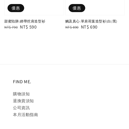
優惠
優惠
甜蜜陷阱:綁帶挖肩造型衫
觸及真心:單肩荷葉造型衫(白/黑)
Regular
Sale
NT$ 590
Regular
Sale
NT$ 690
NT$ 790
NT$ 890
price
price
price
price
FIND ME.
購物須知
退換貨須知
公司資訊
本月活動指南