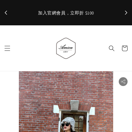
加入官網會員，立即折 $100
✨ 