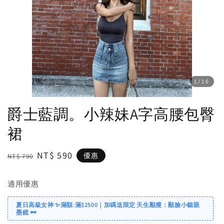
1
/16
爵士藍調。小辣妹A字高腰包臀
裙
Regular
Sale
NT$ 590
優惠
NT$ 790
price
price
適用優惠
夏日高級女神 ✨滿額:滿$2500｜加碼送限定 天生顯瘦：顯臉小貓眼
墨鏡 🕶️