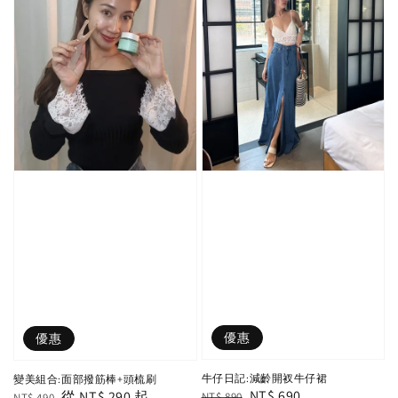
優惠
優惠
牛仔日記:減齡開衩牛仔裙
變美組合:面部撥筋棒+頭梳刷
Regular
Sale
NT$ 690
Regular
Sale
從
NT$ 290
起
NT$ 890
NT$ 490