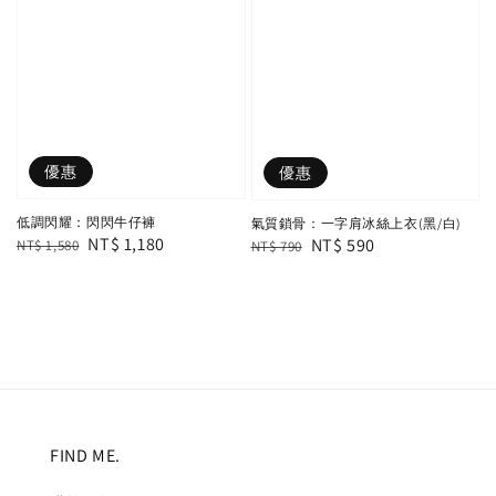
優惠
優惠
低調閃耀：閃閃牛仔褲
氣質鎖骨：一字肩冰絲上衣(黑/白)
Regular
Sale
NT$ 1,180
Regular
Sale
NT$ 590
NT$ 1,580
NT$ 790
price
price
price
price
FIND ME.