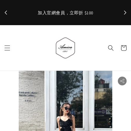
加入官網會員，立即折 $100
✨ 