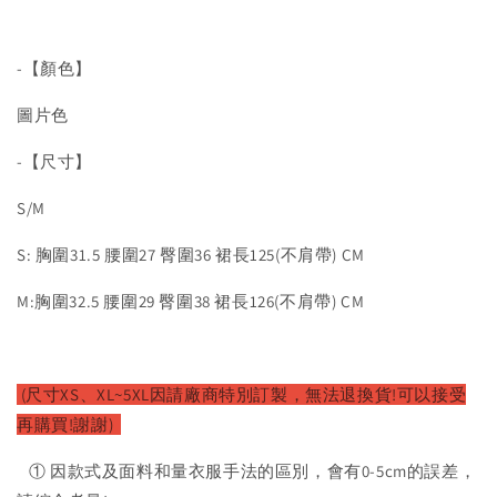
-【顏色】
圖片色
-【尺寸】
S/M
S: 胸圍31.5 腰圍27 臀圍36 裙長125(不肩帶) CM
M:胸圍32.5 腰圍29 臀圍38 裙長126(不肩帶) CM
(尺寸XS、XL~5XL因請廠商特別訂製，無法退換貨!可以接受
再購買!謝謝)
① 因款式及面料和量衣服手法的區別，會有0-5cm的誤差，