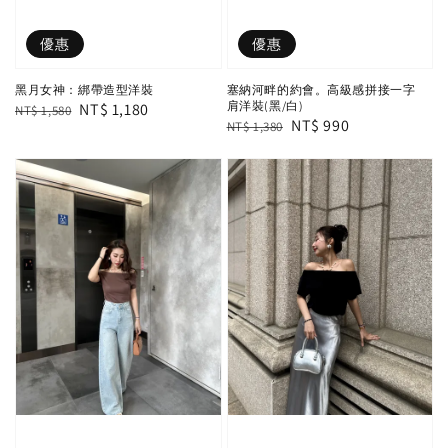
優惠
優惠
黑月女神：綁帶造型洋裝
塞納河畔的約會。高級感拼接一字
肩洋裝(黑/白)
Regular
Sale
NT$ 1,180
NT$ 1,580
Regular
Sale
NT$ 990
NT$ 1,380
price
price
price
price