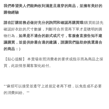
我們希望美人們能夠收到滿意且適穿的商品，並擁有美好的
購物經驗
請在訂購前務必做好充分的詢問和確認再購買哦!
購買前請先
確認好衣款的尺寸數據，判斷符合所需再下單才是聰明的購
物行為，
如果是不適合的款式或尺寸，客服會直接告知不建
議購買，
並提供妳最合適的建議，請讓我們協助妳挑選適合
的商品：）
【貼心提醒】 本賣場依照消費者的要求或指示而為商品之採
買，此款情形屬客製化給付。
**麻煩可以接受並遵守上述規定者再下標，以免造成不必要
的消費糾紛。**