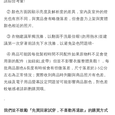
請綜合考量!
② 顏色方面因顯示亮度及解析度的差異，室內及室外的燈
光也有所不同，與實品會有略微落差，但會盡力上架與實體
顏色相近的照片。
③ 衣物建議單獨洗滌，以翻面手洗最佳喔!(勿用熱水)並建
議第一次穿著前請先下水洗滌，以避免染色問題唷~
④ 商品可能因每批製程時間不同配件如果原物料不足會使
用新的配件（如鈕釦,皮帶）但並不影響衣服整體美觀！，每
批商品顏色&長度有時候會有些微落差，尺寸落差於2-5公分
左右為正常情況；實際收到商品時判斷與商品照片有色差。
光線及電子用品螢幕設定問題皆可能影響商品顏色，對色差
較敏感者請斟酌購買哦。
-
我們並不鼓勵『先買回家試穿，不喜歡再退款』的購買方式