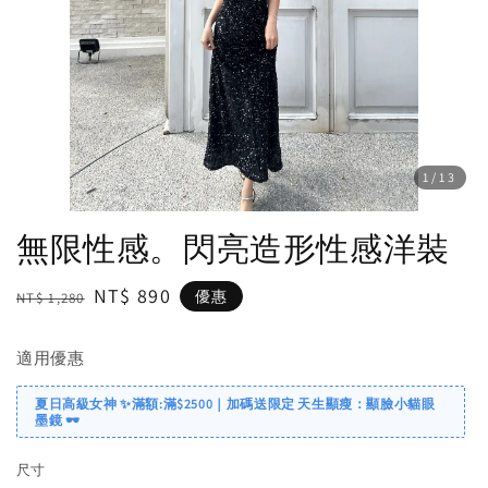
1
/13
無限性感。閃亮造形性感洋裝
Regular
Sale
NT$ 890
優惠
NT$ 1,280
price
price
適用優惠
夏日高級女神 ✨滿額:滿$2500｜加碼送限定 天生顯瘦：顯臉小貓眼
墨鏡 🕶️
尺寸