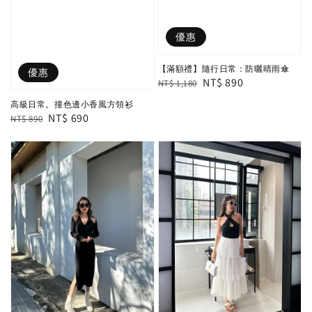
優惠
【滿額禮】隨行日常：防曬晴雨傘
優惠
Regular
Sale
NT$ 890
NT$ 1,180
price
price
高級日常。撞色邊小香風方領衫
Regular
Sale
NT$ 690
NT$ 890
price
price