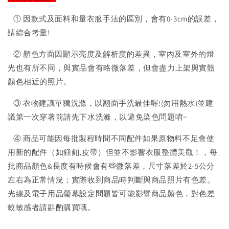
① 因款式及面料和量衣服手法的區別，會有0-3cm的誤差，
請綜合考量!
② 顏色方面因顯示亮度及解析度的差異，室內及室外的燈
光也有所不同，與實品會有略微落差，但會盡力上架與實體
顏色相近的照片。
③ 衣物建議單獨洗滌，以翻面手洗最佳喔!(勿用熱水)並建
議第一次穿著前請先下水洗滌，以避免染色問題唷~
④ 商品可能因每批製程時間不同配件如果原物料不足會使
用新的配件（如鈕釦,皮帶）但並不影響衣服整體美觀！，每
批商品顏色&長度有時候會有些微落差，尺寸落差於2-5公分
左右為正常情況；實際收到商品時判斷與商品照片有色差。
光線及電子用品螢幕設定問題皆可能影響商品顏色，對色差
較敏感者請斟酌購買哦。
-