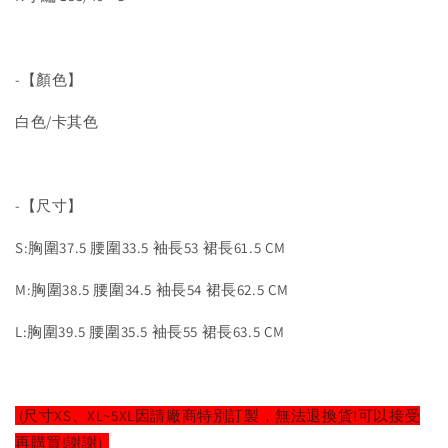
-【顏色】
白色/卡其色
-【尺寸】
S:胸圍37.5 腰圍33.5 袖長53 裙長61.5 CM
M:胸圍38.5 腰圍34.5 袖長54 裙長62.5 CM
L:胸圍39.5 腰圍35.5 袖長55 裙長63.5 CM
(尺寸XS、XL~5XL因請廠商特別訂製，無法退換貨!可以接受
再購買!謝謝)