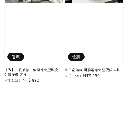
優惠
優惠
【🌟】一眼淪陷。假兩件造型顯瘦
生日必備款:掛脖兩穿造型蛋糕洋裝
針織洋裝(黑/紅)
Regular
Sale
NT$ 990
NT$ 1,580
Regular
Sale
NT$ 890
NT$ 1,280
price
price
price
price