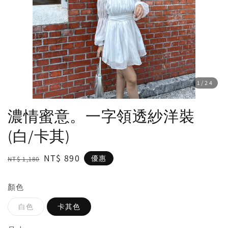
1
/24
濃情蜜意。一字領透紗洋裝
(白/卡其)
Regular
Sale
NT$ 890
優惠
NT$ 1,180
price
price
顏色
白色
卡其色