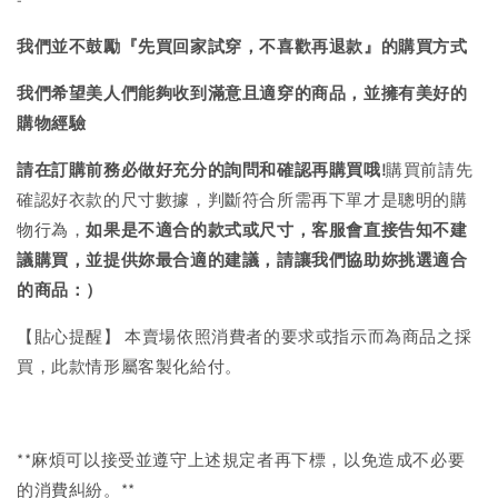
我們並不鼓勵『先買回家試穿，不喜歡再退款』的購買方式
我們希望美人們能夠收到滿意且適穿的商品，並擁有美好的
購物經驗
請在訂購前務必做好充分的詢問和確認再購買哦!
購買前請先
確認好衣款的尺寸數據，判斷符合所需再下單才是聰明的購
物行為，
如果是不適合的款式或尺寸，客服會直接告知不建
議購買，
並提供妳最合適的建議，請讓我們協助妳挑選適合
的商品：）
【貼心提醒】 本賣場依照消費者的要求或指示而為商品之採
買，此款情形屬客製化給付。
**麻煩可以接受並遵守上述規定者再下標，以免造成不必要
的消費糾紛。**