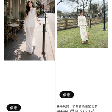
優惠
森系氣質：波西蕾絲簍空套裝
優惠
Regular
Sale
從
NT$ 690
起
NT$ 890