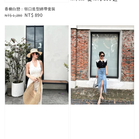
price
price
香榭白戀：領口造型綁帶套裝
Regular
Sale
NT$ 890
NT$ 1,280
price
price