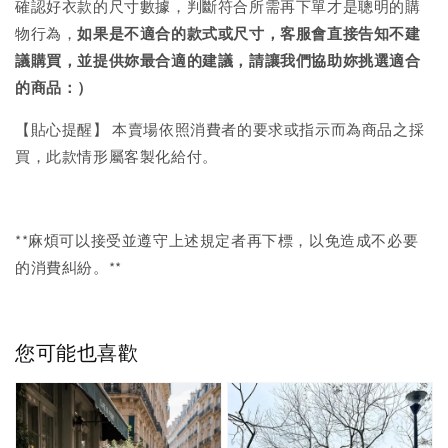
確認好衣款的尺寸數據，判斷符合所需再下單才是聰明的購
物行為，
如果是不適合的款式或尺寸，客服會直接告知不建
議購買，
並提供妳最合適的建議，請讓我們協助妳挑選適合
的商品：）
【貼心提醒】 本賣場依照消費者的要求或指示而為商品之採
買，此款情形屬客製化給付。
**麻煩可以接受並遵守上述規定者再下標，以免造成不必要
的消費糾紛。**
您可能也喜歡