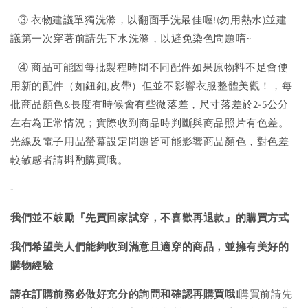
③ 衣物建議單獨洗滌，以翻面手洗最佳喔!(勿用熱水)並建
議第一次穿著前請先下水洗滌，以避免染色問題唷~
④ 商品可能因每批製程時間不同配件如果原物料不足會使
用新的配件（如鈕釦,皮帶）但並不影響衣服整體美觀！，每
批商品顏色&長度有時候會有些微落差，尺寸落差於2-5公分
左右為正常情況；實際收到商品時判斷與商品照片有色差。
光線及電子用品螢幕設定問題皆可能影響商品顏色，對色差
較敏感者請斟酌購買哦。
-
我們並不鼓勵『先買回家試穿，不喜歡再退款』的購買方式
我們希望美人們能夠收到滿意且適穿的商品，並擁有美好的
購物經驗
請在訂購前務必做好充分的詢問和確認再購買哦!
購買前請先