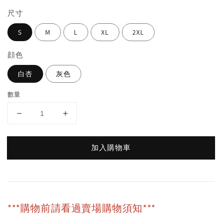
尺寸
S
M
L
XL
2XL
顔色
白杏
灰色
數量
加入購物車
***購物前請看過賣場購物須知***