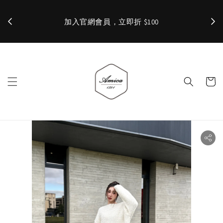
加入官網會員，立即折 $100
✨ 