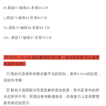
M:肩款71 袖長41 衣長64 CM
L:肩款73 袖長43 衣長66 CM
XL:肩款75 袖長45 衣長68 CM
2XL: 肩款77 袖長47 衣長70 CM
(尺寸XS、XL~5XL因請廠商特別訂製，無法退換貨!可以接受
再購買!謝謝)
① 因款式及面料和量衣服手法的區別，會有0-5cm的誤差，
請綜合考量!
② 顏色方面因顯示亮度及解析度的差異，室內及室外的燈
光也有所不同，與實品會有略微落差，但會盡力上架與實體
顏色相近的照片。