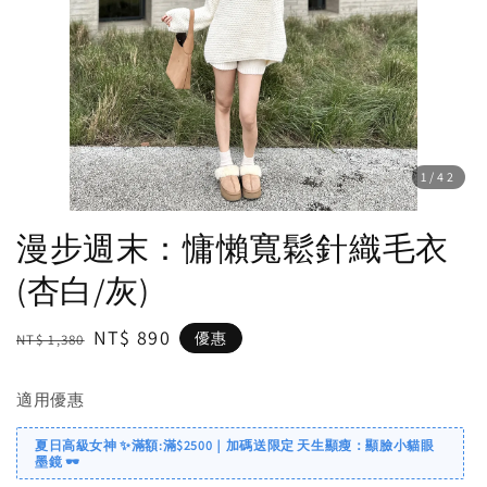
1
/42
漫步週末：慵懶寬鬆針織毛衣
(杏白/灰)
Regular
Sale
NT$ 890
優惠
NT$ 1,380
price
price
適用優惠
夏日高級女神 ✨滿額:滿$2500｜加碼送限定 天生顯瘦：顯臉小貓眼
墨鏡 🕶️