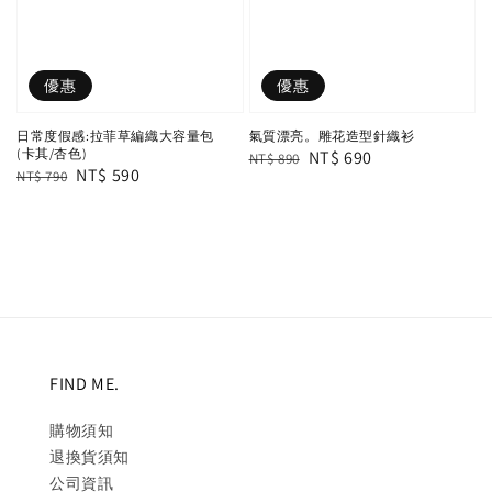
優惠
優惠
日常度假感:拉菲草編織大容量包
氣質漂亮。雕花造型針織衫
(卡其/杏色)
Regular
Sale
NT$ 690
NT$ 890
Regular
Sale
NT$ 590
NT$ 790
price
price
price
price
FIND ME.
購物須知
退換貨須知
公司資訊