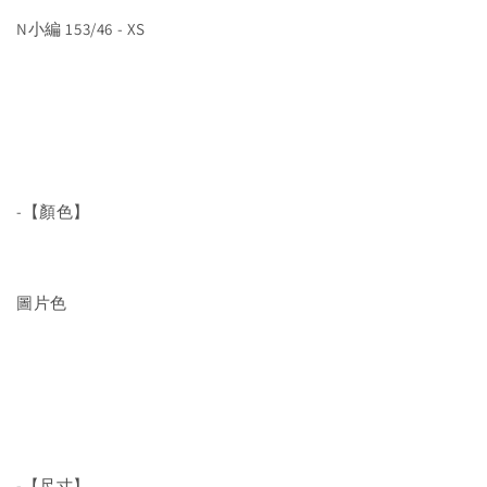
N小編 153/46 - XS
-【顏色】
圖片色
-【尺寸】