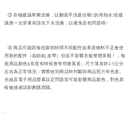
③ 衣物建議單獨洗滌，以翻面手洗最佳喔!(勿用熱水)並建
議第一次穿著前請先下水洗滌，以避免染色問題唷~
④ 商品可能因每批製程時間不同配件如果原物料不足會使
用新的配件（如鈕釦,皮帶）但並不影響衣服整體美觀！，每
批商品顏色&長度有時候會有些微落差，尺寸落差於2-5公分
左右為正常情況；實際收到商品時判斷與商品照片有色差。
光線及電子用品螢幕設定問題皆可能影響商品顏色，對色差
較敏感者請斟酌購買哦。
-