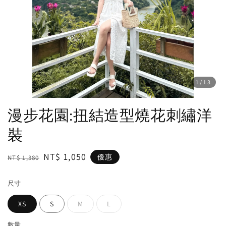
1
/13
漫步花園:扭結造型燒花刺繡洋
裝
Regular
Sale
NT$ 1,050
優惠
NT$ 1,380
price
price
尺寸
XS
S
M
L
數量