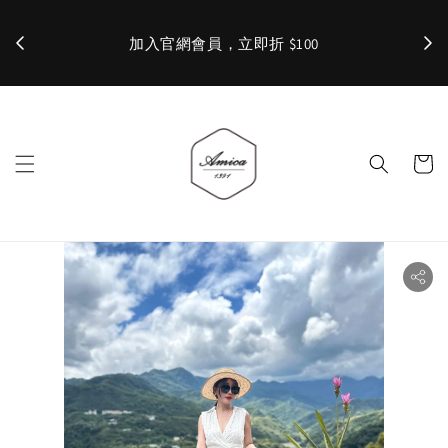
加入官網會員，立即折 $100
✨ 