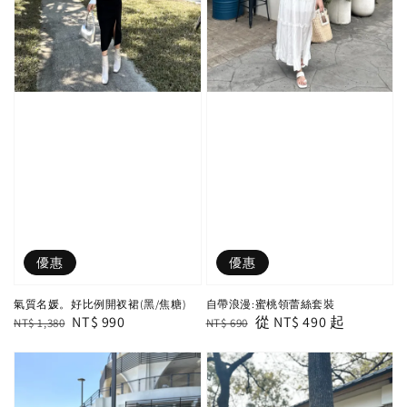
優惠
優惠
氣質名媛。好比例開衩裙(黑/焦糖)
自帶浪漫:蜜桃領蕾絲套裝
Regular
Sale
NT$ 990
Regular
Sale
從
NT$ 490
起
NT$ 1,380
NT$ 690
price
price
price
price