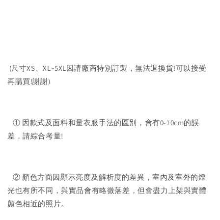
(尺寸XS、XL~5XL因請廠商特別訂製，無法退換貨!可以接受
再購買!謝謝)
① 因款式及面料和量衣服手法的區別，會有0-10cm的誤
差，請綜合考量!
② 顏色方面因顯示亮度及解析度的差異，室內及室外的燈
光也有所不同，與實品會有略微落差，但會盡力上架與實體
顏色相近的照片。