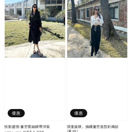
優惠
優惠
怯影盛情:簍空蕾絲綁帶洋裝
浪漫旋律。抽繩簍空造型針織衫
(黃/白)