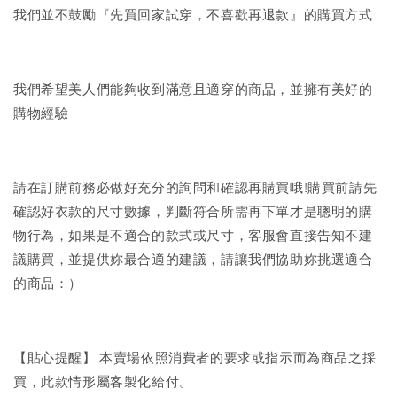
我們並不鼓勵『先買回家試穿，不喜歡再退款』的購買方式
我們希望美人們能夠收到滿意且適穿的商品，並擁有美好的
購物經驗
請在訂購前務必做好充分的詢問和確認再購買哦!購買前請先
確認好衣款的尺寸數據，判斷符合所需再下單才是聰明的購
物行為，如果是不適合的款式或尺寸，客服會直接告知不建
議購買，並提供妳最合適的建議，請讓我們協助妳挑選適合
的商品：）
【貼心提醒】 本賣場依照消費者的要求或指示而為商品之採
買，此款情形屬客製化給付。