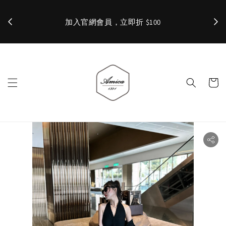
加入官網會員，立即折 $100
✨ 