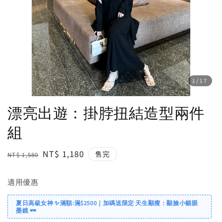
1
/17
漂亮出遊：掛脖扭結造型兩件
組
Regular
Sale
NT$ 1,180
售完
NT$ 1,580
price
price
適用優惠
夏日高級女神 ✨滿額:滿$2500｜加碼送限定 天生顯瘦：顯臉小貓眼
墨鏡 🕶️