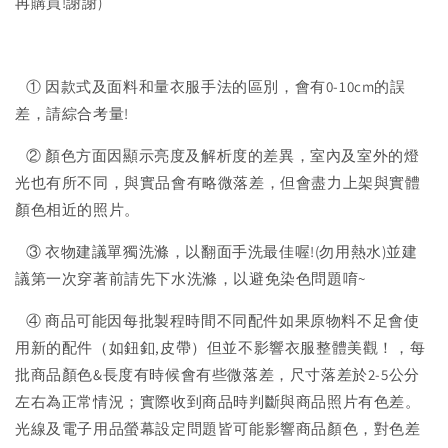
再購買!謝謝)
① 因款式及面料和量衣服手法的區別，會有0-10cm的誤
差，請綜合考量!
② 顏色方面因顯示亮度及解析度的差異，室內及室外的燈
光也有所不同，與實品會有略微落差，但會盡力上架與實體
顏色相近的照片。
③ 衣物建議單獨洗滌，以翻面手洗最佳喔!(勿用熱水)並建
議第一次穿著前請先下水洗滌，以避免染色問題唷~
④ 商品可能因每批製程時間不同配件如果原物料不足會使
用新的配件（如鈕釦,皮帶）但並不影響衣服整體美觀！，每
批商品顏色&長度有時候會有些微落差，尺寸落差於2-5公分
左右為正常情況；實際收到商品時判斷與商品照片有色差。
光線及電子用品螢幕設定問題皆可能影響商品顏色，對色差