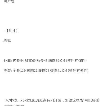
圖片色
-【尺寸】
均碼
外套: 後長64 肩寬69 袖長43 胸圍59 CM (整件有彈性)
洋裝: 全長119 胸圍27 腰圍27 臀圍41 CM (整件有彈性)
(尺寸XS、XL~5XL因請廠商特別訂製，無法退換貨!可以接受