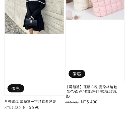
優惠
【滿額禮】蓬鬆方塊:雲朵格編包
優惠
(黑色/白色/卡其/粉紅/焦糖/玫瑰
色)
Regular
Sale
NT$ 490
自帶濾鏡:蕾絲邊一字領造型洋裝
NT$ 690
Regular
Sale
NT$ 990
NT$ 1,380
price
price
price
price