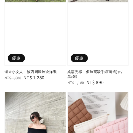
優惠
優惠
週末小女人：波西圖騰層次洋裝
柔霧光感：假跨寬殺手緞面裙(杏/
黑/銀)
Regular
Sale
NT$ 1,280
NT$ 1,680
Regular
Sale
NT$ 890
NT$ 1,180
price
price
price
price