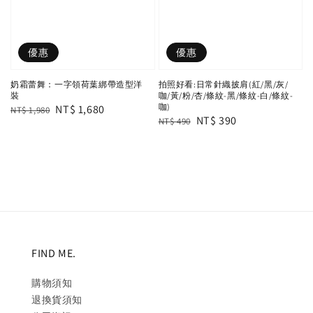
優惠
優惠
奶霜蕾舞：一字領荷葉綁帶造型洋
拍照好看:日常針織披肩(紅/黑/灰/
裝
咖/黃/粉/杏/條紋-黑/條紋-白/條紋-
咖)
Regular
Sale
NT$ 1,680
NT$ 1,980
Regular
Sale
NT$ 390
NT$ 490
price
price
price
price
FIND ME.
購物須知
退換貨須知