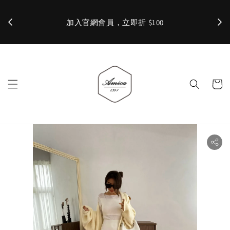
加入官網會員，立即折 $100
✨ 