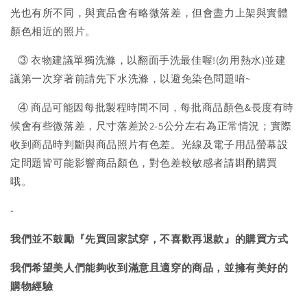
光也有所不同，與實品會有略微落差，但會盡力上架與實體
顏色相近的照片。
③ 衣物建議單獨洗滌，以翻面手洗最佳喔!(勿用熱水)並建
議第一次穿著前請先下水洗滌，以避免染色問題唷~
④ 商品可能因每批製程時間不同，每批商品顏色&長度有時
候會有些微落差，尺寸落差於2-5公分左右為正常情況；實際
收到商品時判斷與商品照片有色差。光線及電子用品螢幕設
定問題皆可能影響商品顏色，對色差較敏感者請斟酌購買
哦。
-
我們並不鼓勵『先買回家試穿，不喜歡再退款』的購買方式
我們希望美人們能夠收到滿意且適穿的商品，並擁有美好的
購物經驗