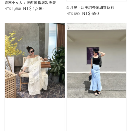
週末小女人：波西圖騰層次洋裝
Regular
Sale
NT$ 1,280
白月光・甜美綁帶刺繡雪紡衫
NT$ 1,680
Regular
Sale
NT$ 690
NT$ 890
price
price
price
price