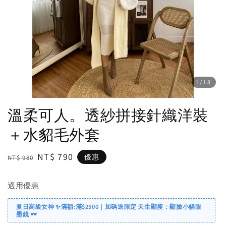
1
/18
溫柔可人。透紗拼接針織洋裝
＋水貂毛外套
Regular
Sale
NT$ 790
優惠
NT$ 980
price
price
適用優惠
夏日高級女神 ✨滿額:滿$2500｜加碼送限定 天生顯瘦：顯臉小貓眼
墨鏡 🕶️