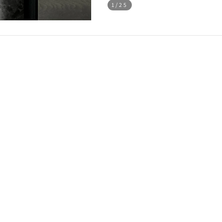
1
/25