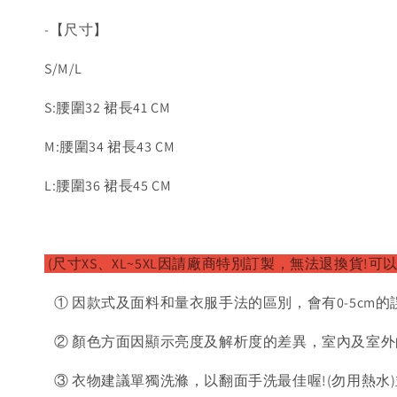
-【尺寸】
S/M/L
S:腰圍32 裙長41 CM
M:腰圍34 裙長43 CM
L:腰圍36 裙長45 CM
(尺寸XS、XL~5XL因請廠商特別訂製，無法退換貨!可
① 因款式及面料和量衣服手法的區別，會有0-5cm的
② 顏色方面因顯示亮度及解析度的差異，室內及室外
③ 衣物建議單獨洗滌，以翻面手洗最佳喔!(勿用熱水