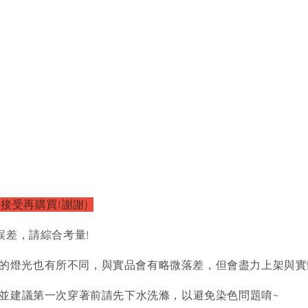
以接受再購買!謝謝)
誤差，請綜合考量!
的燈光也有所不同，與實品會有略微落差，但會盡力上架與實
)並建議第一次穿著前請先下水洗滌，以避免染色問題唷~