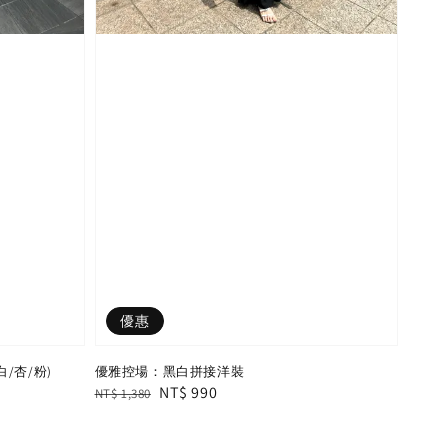
優惠
/杏/粉)
優雅控場：黑白拼接洋裝
Regular
Sale
NT$ 990
NT$ 1,380
price
price