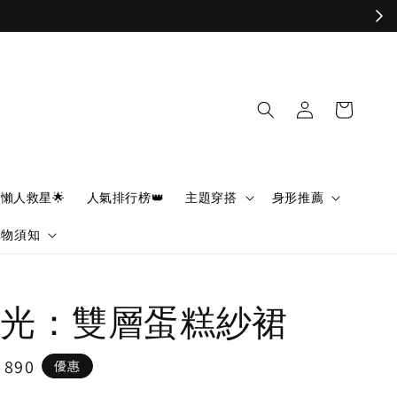
懶人救星🌟
人氣排行榜👑
主題穿搭
身形推薦
購物須知
光：雙層蛋糕紗裙
e
 890
優惠
ce