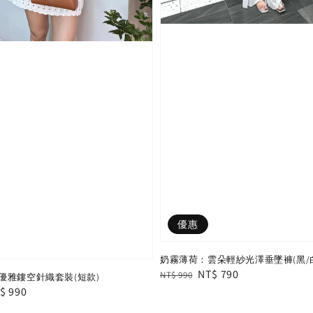
優惠
奶霧薄荷：雲朵輕紗光澤垂墜褲(黑/白
Regular
Sale
NT$ 790
NT$ 990
優雅鏤空針織套裝(短款)
price
price
le
$ 990
ice