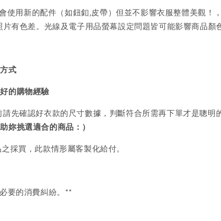
會使用新的配件（如鈕釦,皮帶）但並不影響衣服整體美觀！
品照片有色差。光線及電子用品螢幕設定問題皆可能影響商品顏
買方式
美好的購物經驗
前請先確認好衣款的尺寸數據，判斷符合所需再下單才是聰明
協助妳挑選適合的商品：）
品之採買，此款情形屬客製化給付。
必要的消費糾紛。**