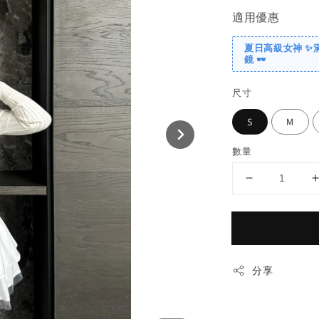
適用優惠
夏日高級女神 ✨
鏡 🕶️
尺寸
S
M
數量
分享