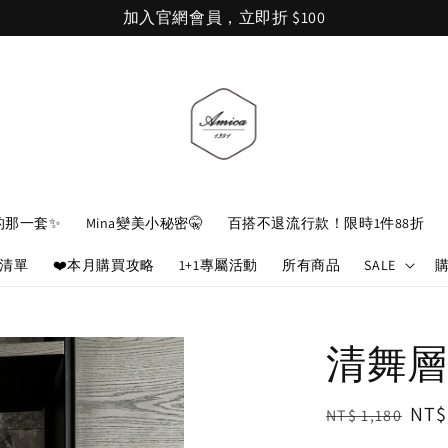
加入官網會員，立即折 $100
的那一套✨
Mina變美小秘密🤫
百搭不退流行款！限時1件88折
娘清單
❤️本月購買攻略
1+1專屬活動
所有商品
SALE
清舞層
Regular
Sal
NT$
NT$ 1,180
price
pri