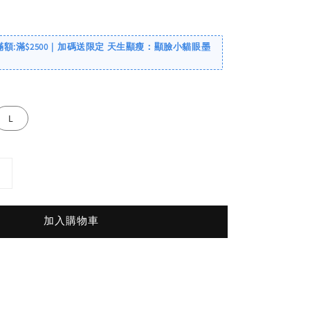
滿額:滿$2500｜加碼送限定 天生顯瘦：顯臉小貓眼墨
L
加入購物車