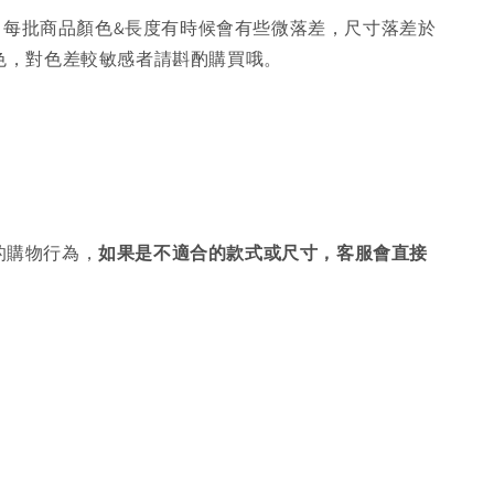
，每批商品顏色&長度有時候會有些微落差，尺寸落差於
色，對色差較敏感者請斟酌購買哦。
的購物行為，
如果是不適合的款式或尺寸，客服會直接