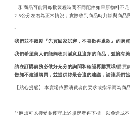
④ 商品可能因每批製程時間不同配件如果原物料不足
2-5公分左右為正常情況；實際收到商品時判斷與商
-
我們並不鼓勵『先買回家試穿，不喜歡再退款』的購
我們希望美人們能夠收到滿意且適穿的商品，並擁有
請在訂購前務必做好充分的詢問和確認再購買哦!
購買
告知不建議購買，
並提供妳最合適的建議，請讓我們
【貼心提醒】 本賣場依照消費者的要求或指示而為商
**麻煩可以接受並遵守上述規定者再下標，以免造成不