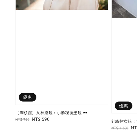
優惠
優惠
【滿額禮】女神濾鏡：小臉秘密墨鏡 🕶️
Regular
Sale
NT$ 590
NT$ 790
針織控女孩：
price
price
Regular
Sa
NT
NT$ 1,380
price
pr