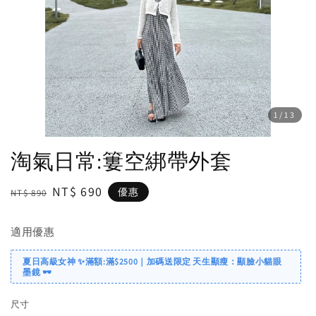
1
/13
淘氣日常:簍空綁帶外套
Regular
Sale
NT$ 690
優惠
NT$ 890
price
price
適用優惠
夏日高級女神 ✨滿額:滿$2500｜加碼送限定 天生顯瘦：顯臉小貓眼
墨鏡 🕶️
尺寸