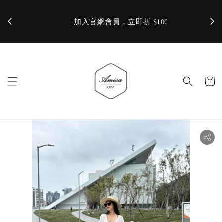
加入官網會員，立即折 $100
✨ 