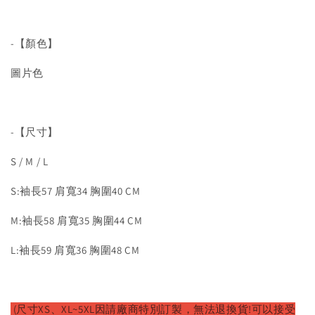
-【顏色】
圖片色
-【尺寸】
S / M / L
S:袖長57 肩寬34 胸圍40 CM
M:袖長58 肩寬35 胸圍44 CM
L:袖長59 肩寬36 胸圍48 CM
(尺寸XS、XL~5XL因請廠
商特別訂製，無法退換貨!可以接受