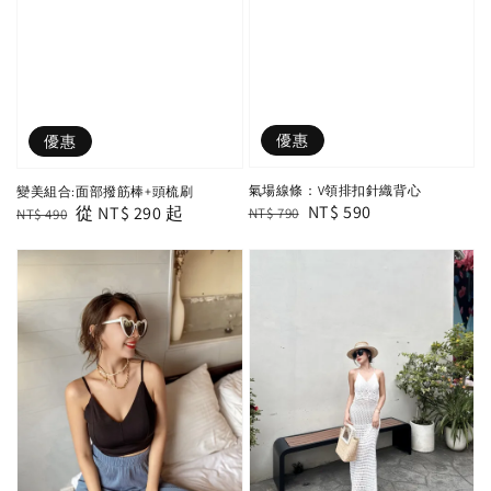
優惠
優惠
氣場線條：V領排扣針織背心
變美組合:面部撥筋棒+頭梳刷
Regular
Sale
NT$ 590
Regular
Sale
從
NT$ 290
起
NT$ 790
NT$ 490
price
price
price
price