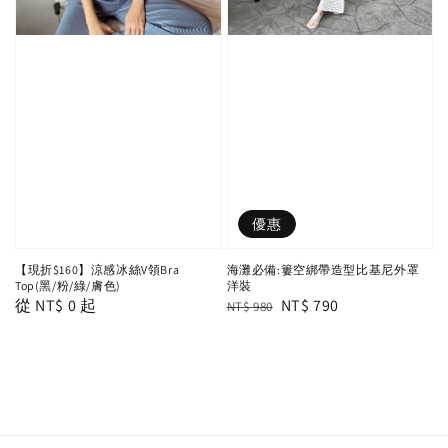
優惠
【現折$160】涼感冰絲V領Bra
海灘必備:簍空綁帶造型比基尼外罩
Top(黑/粉/綠/膚色)
洋裝
Regular
從
NT$ 0
起
Regular
Sale
NT$ 790
NT$ 980
price
price
price