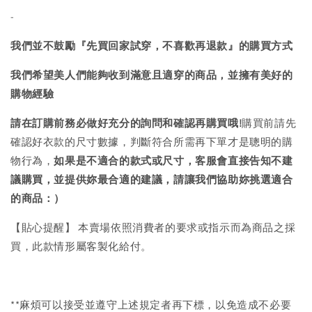
-
我們並不鼓勵『先買回家試穿，不喜歡再退款』的購買方式
我們希望美人們能夠收到滿意且適穿的商品，並擁有美好的
購物經驗
請在訂購前務必做好充分的詢問和確認再購買哦!
購買前請先
確認好衣款的尺寸數據，判斷符合所需再下單才是聰明的購
物行為，
如果是不適合的款式或尺寸，客服會直接告知不建
議購買，
並提供妳最合適的建議，請讓我們協助妳挑選適合
的商品：）
【貼心提醒】 本賣場依照消費者的要求或指示而為商品之採
買，此款情形屬客製化給付。
**麻煩可以接受並遵守上述規定者再下標，以免造成不必要