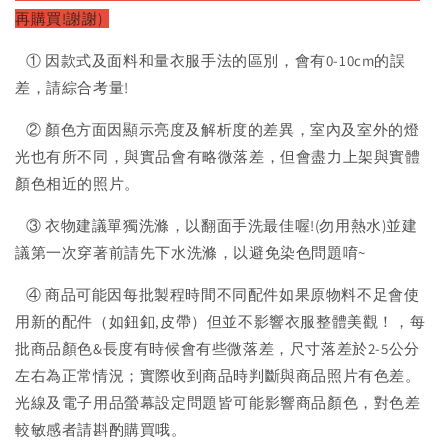
再購買!謝謝)
① 因款式及面料和量衣服手法的區別，會有0-10cm的誤
差，請綜合考量!
② 顏色方面因顯示亮度及解析度的差異，室內及室外的燈
光也有所不同，與實品會有略微落差，但會盡力上架與實體
顏色相近的照片。
③ 衣物建議單獨洗滌，以翻面手洗最佳喔!(勿用熱水)並建
議第一次穿著前請先下水洗滌，以避免染色問題唷~
④ 商品可能因每批製程時間不同配件如果原物料不足會使
用新的配件（如鈕釦,皮帶）但並不影響衣服整體美觀！，每
批商品顏色&長度有時候會有些微落差，尺寸落差於2-5公分
左右為正常情況；實際收到商品時判斷與商品照片有色差。
光線及電子用品螢幕設定問題皆可能影響商品顏色，對色差
較敏感者請斟酌購買哦。