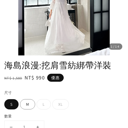
1
/14
海島浪漫:挖肩雪紡綁帶洋裝
Regular
Sale
NT$ 990
優惠
NT$ 1,580
price
price
尺寸
S
M
L
XL
數量