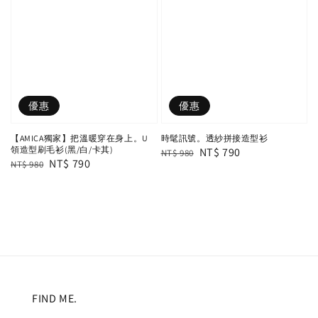
優惠
優惠
【AMICA獨家】把溫暖穿在身上。U
時髦訊號。透紗拼接造型衫
領造型刷毛衫(黑/白/卡其)
Regular
Sale
NT$ 790
NT$ 980
Regular
Sale
NT$ 790
NT$ 980
price
price
price
price
FIND ME.