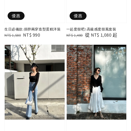
優惠
優惠
生日必備款:掛脖兩穿造型蛋糕洋裝
一起度假吧!:高級感度假風套裝
Regular
Sale
NT$ 990
Regular
Sale
從
NT$ 1,080
起
NT$ 1,580
NT$ 1,480
price
price
price
price