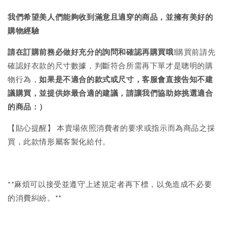
我們希望美人們能夠收到滿意且適穿的商品，並擁有美好的
購物經驗
請在訂購前務必做好充分的詢問和確認再購買哦!
購買前請先
確認好衣款的尺寸數據，判斷符合所需再下單才是聰明的購
物行為，
如果是不適合的款式或尺寸，客服會直接告知不建
議購買，
並提供妳最合適的建議，請讓我們協助妳挑選適合
的商品：）
【貼心提醒】 本賣場依照消費者的要求或指示而為商品之採
買，此款情形屬客製化給付。
**麻煩可以接受並遵守上述規定者再下標，以免造成不必要
的消費糾紛。**