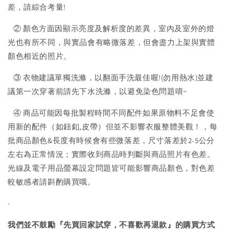
差，請綜合考量!
② 顏色方面因顯示亮度及解析度的差異，室內及室外的燈
光也有所不同，與實品會有略微落差，但會盡力上架與實體
顏色相近的照片。
③ 衣物建議單獨洗滌，以翻面手洗最佳喔!(勿用熱水)並建
議第一次穿著前請先下水洗滌，以避免染色問題唷~
④ 商品可能因每批製程時間不同配件如果原物料不足會使
用新的配件（如鈕釦,皮帶）但並不影響衣服整體美觀！，每
批商品顏色&長度有時候會有些微落差，尺寸落差於2-5公分
左右為正常情況；實際收到商品時判斷與商品照片有色差。
光線及電子用品螢幕設定問題皆可能影響商品顏色，對色差
較敏感者請斟酌購買哦。
-
我們並不鼓勵『先買回家試穿，不喜歡再退款』的購買方式