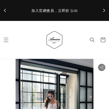
加入官網會員，立即折 $100
✨ 