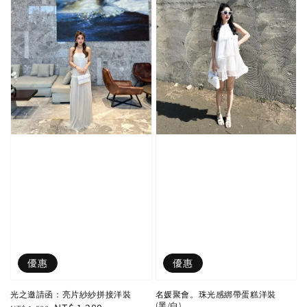
優惠
優惠
光之邀請函：亮片紗紗拼接洋裝
名媛聚會。珠光感綁帶蛋糕洋裝
(黑/白)