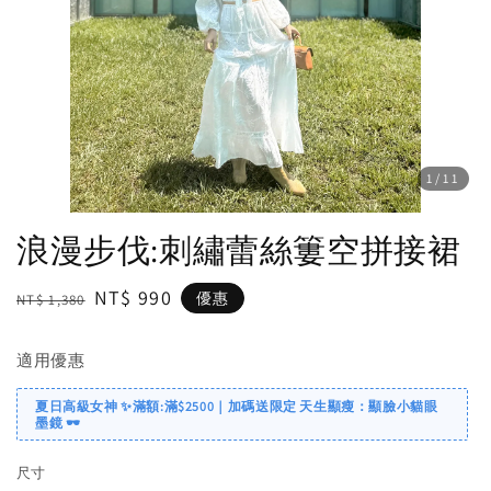
1
/11
浪漫步伐:刺繡蕾絲簍空拼接裙
Regular
Sale
NT$ 990
優惠
NT$ 1,380
price
price
適用優惠
夏日高級女神 ✨滿額:滿$2500｜加碼送限定 天生顯瘦：顯臉小貓眼
墨鏡 🕶️
尺寸