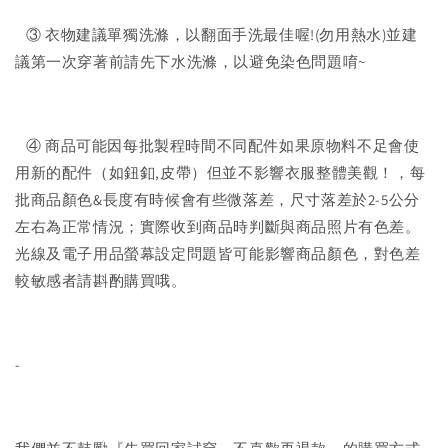
③ 衣物建議單獨洗滌，以翻面手洗最佳喔!(勿用熱水)並建
議第一次穿著前請先下水洗滌，以避免染色問題唷~
④ 商品可能因每批製程時間不同配件如果原物料不足會使
用新的配件（如鈕釦,皮帶）但並不影響衣服整體美觀！，每
批商品顏色&長度有時候會有些微落差，尺寸落差於2-5公分
左右為正常情況；實際收到商品時判斷與商品照片有色差。
光線及電子用品螢幕設定問題皆可能影響商品顏色，對色差
較敏感者請斟酌購買哦。
-