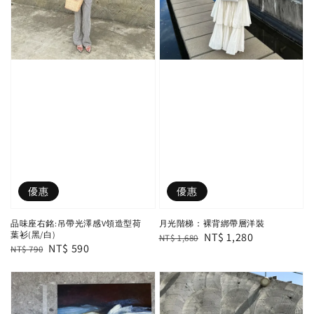
優惠
優惠
品味座右銘:吊帶光澤感V領造型荷
月光階梯：裸背綁帶層洋裝
葉衫(黑/白)
Regular
Sale
NT$ 1,280
NT$ 1,680
Regular
Sale
NT$ 590
NT$ 790
price
price
price
price