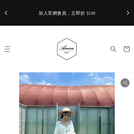
加入官網會員，立即折 $100
✨ 