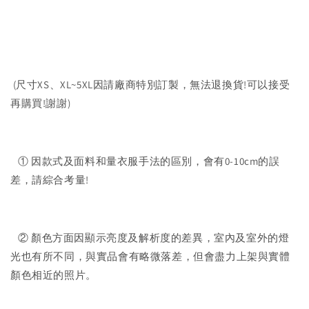
(尺寸XS、XL~5XL因請廠商特別訂製，無法退換貨!可以接受
再購買!謝謝)
① 因款式及面料和量衣服手法的區別，會有0-10cm的誤
差，請綜合考量!
② 顏色方面因顯示亮度及解析度的差異，室內及室外的燈
光也有所不同，與實品會有略微落差，但會盡力上架與實體
顏色相近的照片。