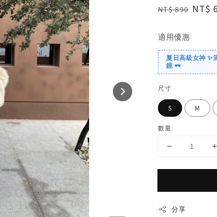
Regular
Sale
NT$ 
NT$ 890
price
price
適用優惠
夏日高級女神 ✨
鏡 🕶️
尺寸
S
M
數量
分享