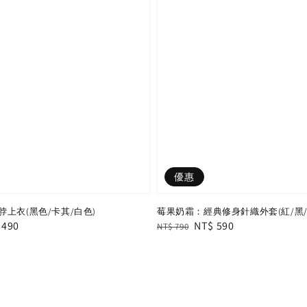
優惠
上衣(黑色/卡其/白色)
莓果奶霜：經典修身針織外套(紅/黑/
e
 490
Regular
Sale
NT$ 590
NT$ 790
e
price
price