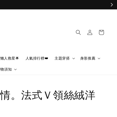
懶人救星🌟
人氣排行榜👑
主題穿搭
身形推薦
購物須知
情。法式Ｖ領絲絨洋