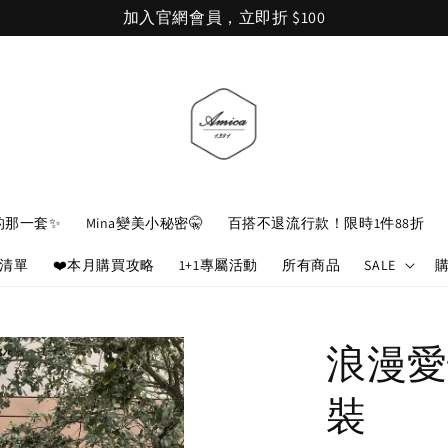
加入官網會員，立即折 $100
的那一套✨
Mina變美小秘密🤫
百搭不退流行款！限時1件88折
娘清單
❤️本月購買攻略
1+1專屬活動
所有商品
SALE
浪漫愛
裝