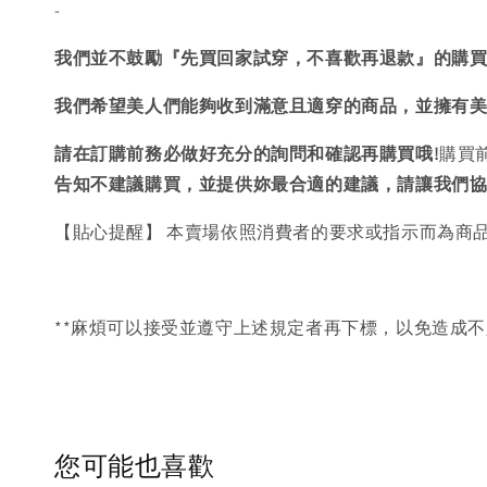
-
我們並不鼓勵『先買回家試穿，不喜歡再退款』的購
我們希望美人們能夠收到滿意且適穿的商品，並擁有
請在訂購前務必做好充分的詢問和確認再購買哦!
購買
告知不建議購買，
並提供妳最合適的建議，請讓我們
【貼心提醒】 本賣場依照消費者的要求或指示而為商
**麻煩可以接受並遵守上述規定者再下標，以免造成不
您可能也喜歡