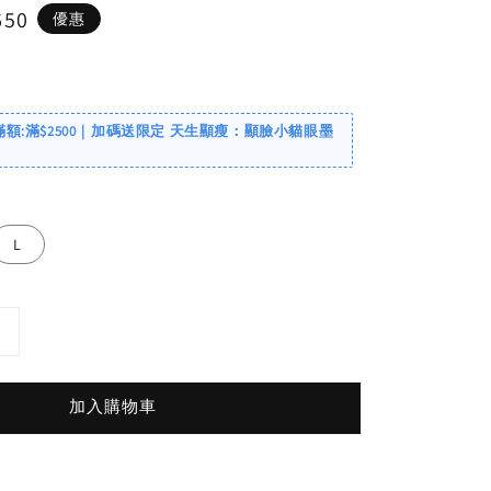
650
優惠
滿額:滿$2500｜加碼送限定 天生顯瘦：顯臉小貓眼墨
L
加入購物車