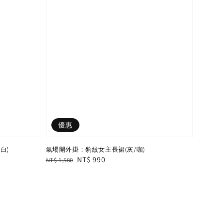
優惠
白)
氣場開外掛：豹紋女主長裙(灰/咖)
Regular
Sale
NT$ 990
NT$ 1,580
price
price