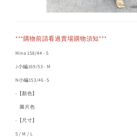
***購物前請看過賣場購物須知***
Mina 158/44 - S
J小編169/53 - M
N小編153/46 -S
-【顏色】
圖片色
-【尺寸】
S / M / L