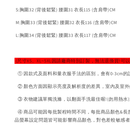
S:胸圍32 (背後鬆緊) 腰圍31 衣長115 (含肩帶)CM
M:胸圍33 (背後鬆緊) 腰圍32 衣長116 (含肩帶)CM
L:胸圍34 (背後鬆緊) 腰圍33 衣長117 (含肩帶)CM
(尺寸XS、XL~5XL因請廠商特別訂製，無法退換貨!可
① 因款式及面料和量衣服手法的區別，會有0-3cm的
② 顏色方面因顯示亮度及解析度的差異，室內及室外
③ 衣物建議單獨洗滌，以翻面手洗最佳喔!(勿用熱水
④ 商品可能因每批製程時間不同，每批商品顏色&長
品螢幕設定問題皆可能影響商品顏色，對色差較敏感