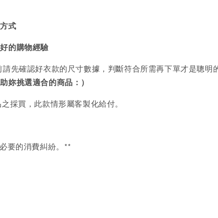
買方式
美好的購物經驗
前請先確認好衣款的尺寸數據，判斷符合所需再下單才是聰明
協助妳挑選適合的商品：）
品之採買，此款情形屬客製化給付。
必要的消費糾紛。**