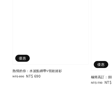
優惠
優惠
熱情的你：水波點綁帶V領娃娃衫
Regular
Sale
NT$ 690
NT$ 890
極簡高訂：掛脖
price
price
Regular
Sal
NT$
NT$ 790
price
pric