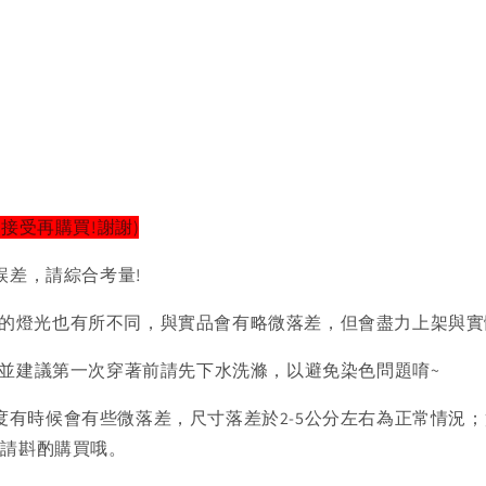
以接受再購買!謝謝)
誤差，請綜合考量!
的燈光也有所不同，與實品會有略微落差，但會盡力上架與實
)並建議第一次穿著前請先下水洗滌，以避免染色問題唷~
度有時候會有些微落差，尺寸落差於2-5公分左右為正常情況
者請斟酌購買哦。