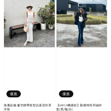
優惠
優惠
海灘必備:簍空綁帶造型比基尼外罩
【AMICA獨家款】顯瘦時尚羽絨外
洋裝
套(黑/咖/白)