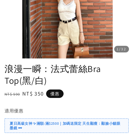
1
/32
浪漫一瞬：法式蕾絲Bra
Top(黑/白)
Regular
Sale
NT$ 350
優惠
NT$ 590
price
price
適用優惠
夏日高級女神 ✨滿額:滿$2500｜加碼送限定 天生顯瘦：顯臉小貓眼
墨鏡 🕶️