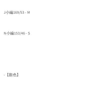
J小編169/53 - M
N小編153/46 - S
-【顏色】