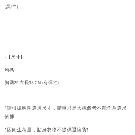
(黑/白)
-【尺寸】
均碼
胸圍29 衣長33 CM (有彈性)
*請根據胸圍選購尺寸，體重只是大概參考不能作為選尺
依據
*因衛生考量，貼身衣物不提供退換貨!