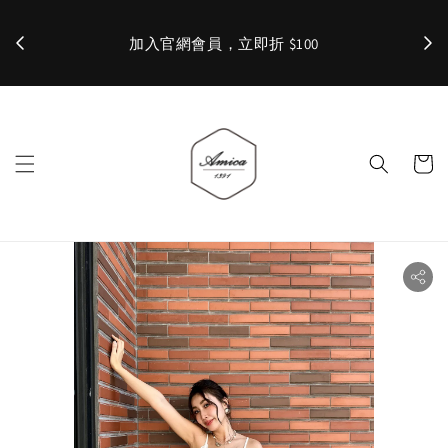
加入官網會員，立即折 $100
✨ 