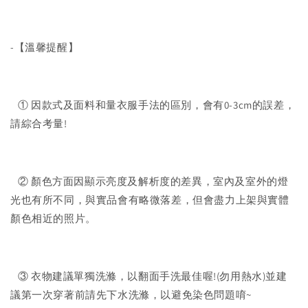
-【溫馨提醒】
① 因款式及面料和量衣服手法的區別，會有0-3cm的誤差，
請綜合考量!
② 顏色方面因顯示亮度及解析度的差異，室內及室外的燈
光也有所不同，與實品會有略微落差，但會盡力上架與實體
顏色相近的照片。
③ 衣物建議單獨洗滌，以翻面手洗最佳喔!(勿用熱水)並建
議第一次穿著前請先下水洗滌，以避免染色問題唷~