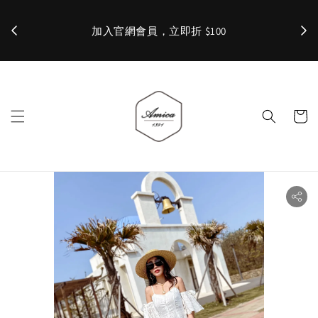
加入官網會員，立即折 $100
✨ 