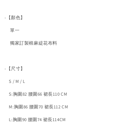
-【顏色】
單一
獨家訂製棉麻緹花布料
-【尺寸】
S / M / L
S:胸圍82 腰圍66 裙長110 CM
M:胸圍86 腰圍70 裙長112 CM
L:胸圍90 腰圍74 裙長114CM