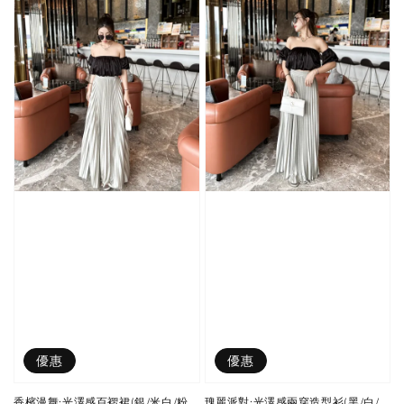
優惠
優惠
香檳漫舞:光澤感百褶裙(銀/米白/粉
瑰麗派對:光澤感兩穿造型衫(黑/白/