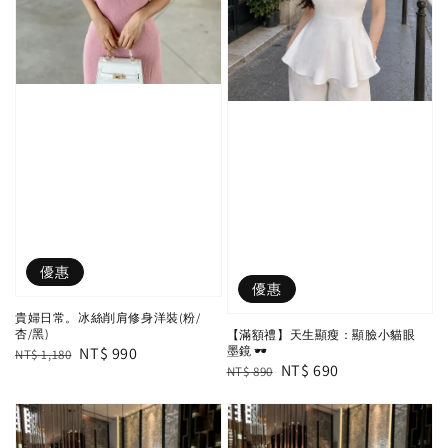
優惠
優惠
貴婦日常。冰絲削肩修身洋裝(粉/
杏/黑)
【滿額禮】天生顯瘦：顯臉小貓眼
Regular
Sale
NT$ 990
墨鏡 🕶️
NT$ 1,180
Regular
Sale
NT$ 690
NT$ 890
price
price
price
price