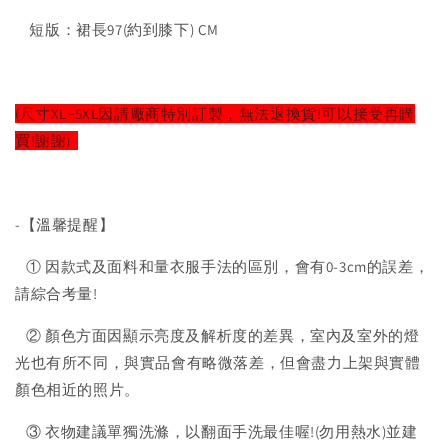
短版：裙長97(約到膝下) CM
(尺寸XL~5XL因請廠商特別訂製，無法退換貨!可以接受再購
買!謝謝)
-【溫馨提醒】
① 因款式及面料和量衣服手法的區別，會有0-3cm的誤差，
請綜合考量!
② 顏色方面因顯示亮度及解析度的差異，室內及室外的燈
光也有所不同，與實品會有略微落差，但會盡力上架與實體
顏色相近的照片。
③ 衣物建議單獨洗滌，以翻面手洗最佳喔!(勿用熱水)並建