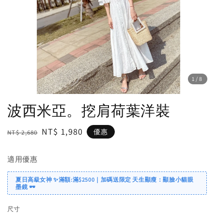
1
/8
波西米亞。挖肩荷葉洋裝
Regular
Sale
NT$ 1,980
優惠
NT$ 2,680
price
price
適用優惠
夏日高級女神 ✨滿額:滿$2500｜加碼送限定 天生顯瘦：顯臉小貓眼
墨鏡 🕶️
尺寸