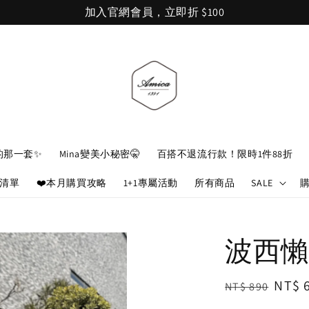
加入官網會員，立即折 $100
的那一套✨
Mina變美小秘密🤫
百搭不退流行款！限時1件88折
娘清單
❤️本月購買攻略
1+1專屬活動
所有商品
SALE
波西懶
Regular
Sale
NT$ 
NT$ 890
price
price