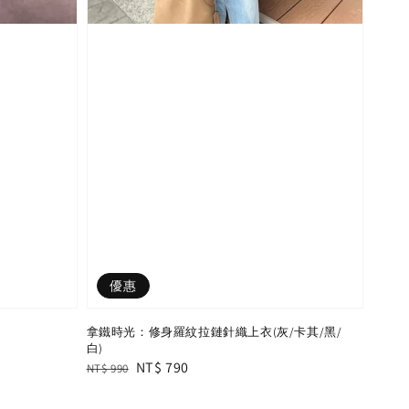
優惠
拿鐵時光：修身羅紋拉鏈針織上衣(灰/卡其/黑/
白)
Regular
Sale
NT$ 790
NT$ 990
price
price