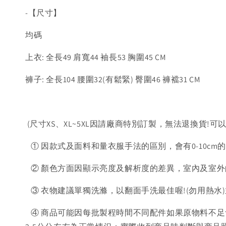
-【尺寸】
均碼
上衣: 全長49 肩寬44 袖長53 胸圍45 CM
褲子: 全長104 腰圍32(有鬆緊) 臀圍46 褲襠31 CM
(尺寸XS、XL~5XL因請廠商特別訂製，無法退換貨!可
① 因款式及面料和量衣服手法的區別，會有0-10cm
② 顏色方面因顯示亮度及解析度的差異，室內及室外
③ 衣物建議單獨洗滌，以翻面手洗最佳喔!(勿用熱水
④ 商品可能因每批製程時間不同配件如果原物料不足