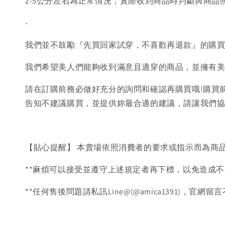
2-5公分左右為正常情況；實際收到商品時判斷與商
-
我們並不鼓勵『先買回家試穿，不喜歡再退款』的購
我們希望美人們能夠收到滿意且適穿的商品，並擁有
請在訂購前務必做好充分的詢問和確認再購買哦!購買
告知不建議購買，並提供妳最合適的建議，請讓我們
【貼心提醒】 本賣場依照消費者的要求或指示而為商
**麻煩可以接受並遵守上述規定者再下標，以免造成不
**任何售後問題請私訊Line@(@amica1391)，官網留