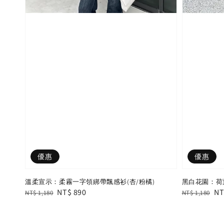
優惠
優惠
溫柔宣示：柔霧一字領綁帶飄感衫(杏/粉橘)
黑白花園：荷
Regular
Sale
NT$ 890
Regular
Sa
NT
NT$ 1,180
NT$ 1,180
price
price
price
pr