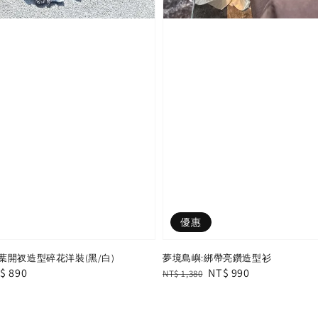
優惠
葉開衩造型碎花洋裝(黑/白)
夢境島嶼:綁帶亮鑽造型衫
le
$ 890
Regular
Sale
NT$ 990
NT$ 1,380
ice
price
price