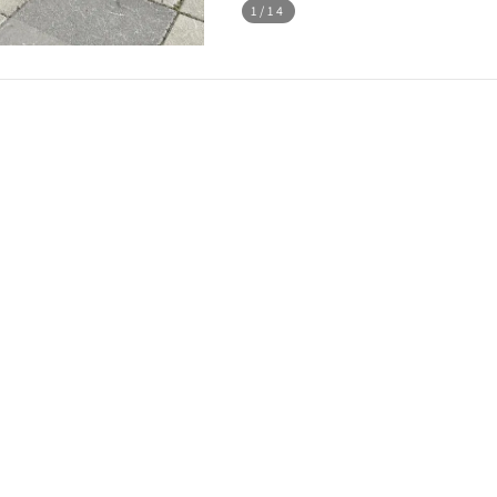
1
/14