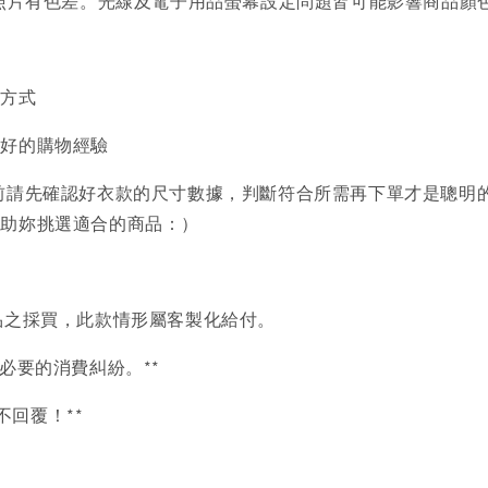
品照片有色差。光線及電子用品螢幕設定問題皆可能影響商品顏
買方式
美好的購物經驗
前請先確認好衣款的尺寸數據，判斷符合所需再下單才是聰明
協助妳挑選適合的商品：）
品之採買，此款情形屬客製化給付。
必要的消費糾紛。**
言不回覆！**