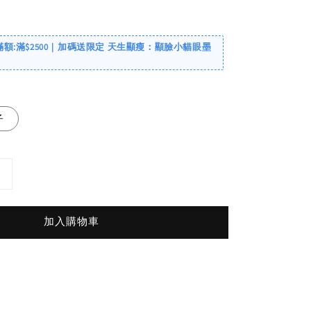
滿額:滿$2500｜加碼送限定 天生顯瘦：顯臉小貓眼墨
子
加入購物車