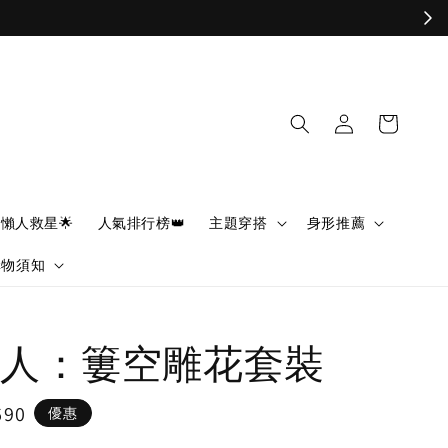
懶人救星🌟
人氣排行榜👑
主題穿搭
身形推薦
購物須知
人：簍空雕花套裝
690
優惠