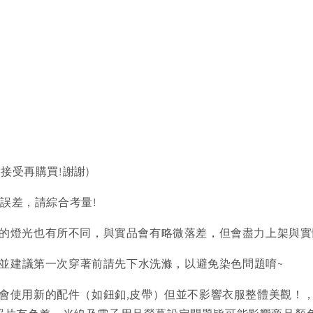
以接受再購買!謝謝)
的誤差，請綜合考量!
的燈光也有所不同，與實品會有略微落差，但會盡力上架與實
)並建議第一次穿著前請先下水洗滌，以避免染色問題唷~
會使用新的配件（如鈕釦,皮帶）但並不影響衣服整體美觀！