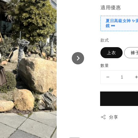
適用優惠
夏日高級女神 ✨
鏡 🕶️
款式
上衣
褲
數量
分享