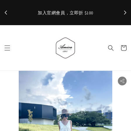
加入官網會員，立即折 $100
✨ 