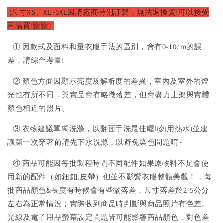
(尺寸XS、XL~5XL因請廠
商特別訂製，無法退換貨!可以接受
再購買!謝謝)
① 因款式及面料和量衣服手法的區別，會有0-10cm的誤
差，請綜合考量!
② 顏色方面因顯示亮度及解析度的差異，室內及室外的燈
光也有所不同，與實品會有略微落差，但會盡力上架與實體
顏色相近的照片。
③ 衣物建議單獨洗滌，以翻面手洗最佳喔!(勿用熱水)並建
議第一次穿著前請先下水洗滌，以避免染色問題唷~
④ 商品可能因每批製程時間不同配件如果原物料不足會使
用新的配件（如鈕釦,皮帶）但並不影響衣服整體美觀！，每
批商品顏色&長度有時候會有些微落差，尺寸落差於2-5公分
左右為正常情況；實際收到商品時判斷與商品照片有色差。
光線及電子用品螢幕設定問題皆可能影響商品顏色，對色差