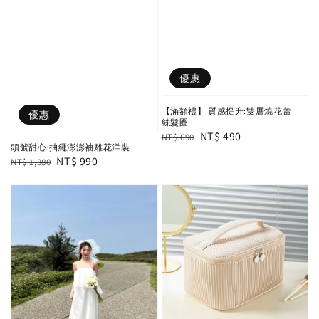
優惠
【滿額禮】 質感提升:雙層燒花蕾
優惠
絲髮圈
Regular
Sale
NT$ 490
NT$ 690
頭號甜心:抽繩澎澎袖雕花洋裝
price
price
Regular
Sale
NT$ 990
NT$ 1,380
price
price