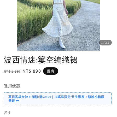
1
/21
波西情迷:簍空編織裙
Regular
Sale
NT$ 890
優惠
NT$ 1,180
price
price
適用優惠
夏日高級女神 ✨滿額:滿$2500｜加碼送限定 天生顯瘦：顯臉小貓眼
墨鏡 🕶️
尺寸