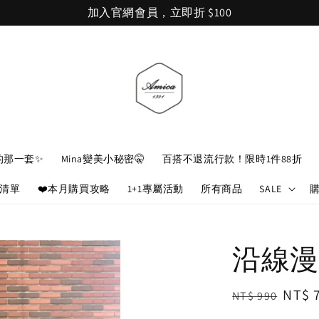
加入官網會員，立即折 $100
的那一套✨
Mina變美小秘密🤫
百搭不退流行款！限時1件88折
娘清單
❤️本月購買攻略
1+1專屬活動
所有商品
SALE
沿線漫
Regular
Sale
NT$ 
NT$ 990
price
price