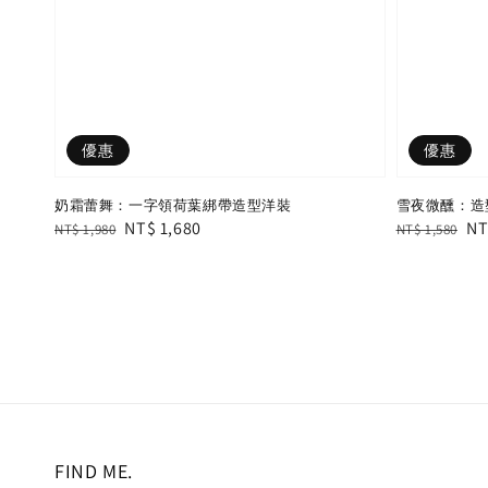
優惠
優惠
奶霜蕾舞：一字領荷葉綁帶造型洋裝
雪夜微醺：造型
Regular
Sale
NT$ 1,680
Regular
Sa
NT
NT$ 1,980
NT$ 1,580
price
price
price
pr
FIND ME.