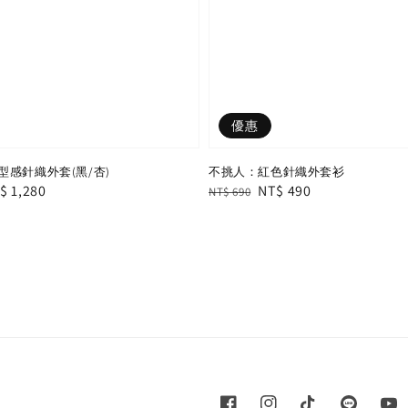
優惠
感針織外套(黑/杏)
不挑人：紅色針織外套衫
le
$ 1,280
Regular
Sale
NT$ 490
NT$ 690
ice
price
price