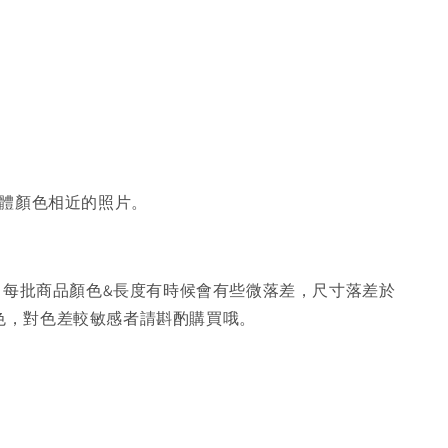
體顏色相近的照片。
，每批商品顏色&長度有時候會有些微落差，尺寸落差於
色，對色差較敏感者請斟酌購買哦。