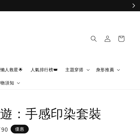
懶人救星🌟
人氣排行榜👑
主題穿搭
身形推薦
購物須知
遊：手感印染套裝
790
優惠