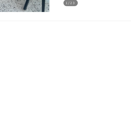
1
/23