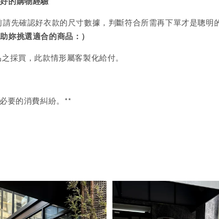
美好的購物經驗
前請先確認好衣款的尺寸數據，判斷符合所需再下單才是聰明
協助妳挑選適合的商品：）
品之採買，此款情形屬客製化給付。
必要的消費糾紛。**