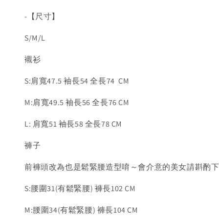
-【尺寸】
S/M/L
襯衫
S:肩寬47.5 袖長54 全長74 CM
M:肩寬49.5 袖長56 全長76 CM
L: 肩寬51 袖長58 全長78 CM
褲子
前褲頭改為也是鬆緊腰造型唷～會介意的美女請斟酌
S:腰圍31(有鬆緊腰) 褲長102 CM
M:腰圍34(有鬆緊腰) 褲長104 CM