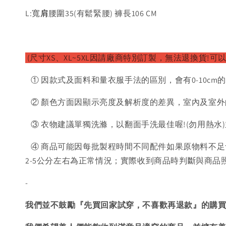
肩
L:寬
腰圍35(有鬆緊腰) 褲長106 CM
(尺寸XS、XL~5XL因請廠
商特別訂製，無法退換貨!可以
① 因款式及面料和量衣服手法的區別，會有0-10cm
② 顏色方面因顯示亮度及解析度的差異，室內及室外
③ 衣物建議單獨洗滌，以翻面手洗最佳喔!(勿用熱水
④ 商品可能因每批製程時間不同配件如果原物料不足
2-5公分左右為正常情況；實際收到商品時判斷與商
-
我們並不鼓勵『先買回家試穿，不喜歡再退款』的購