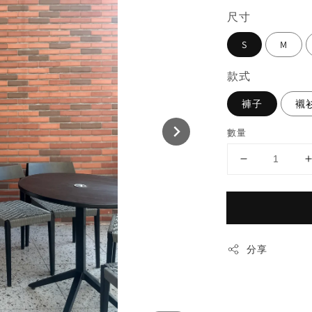
尺寸
S
M
款式
褲子
襯
數量
分享