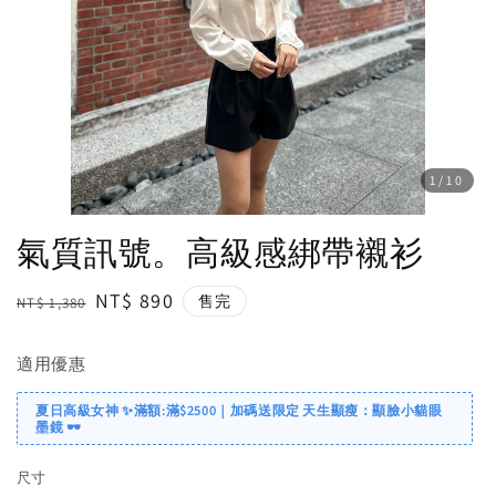
1
/10
氣質訊號。高級感綁帶襯衫
Regular
Sale
NT$ 890
售完
NT$ 1,380
price
price
適用優惠
夏日高級女神 ✨滿額:滿$2500｜加碼送限定 天生顯瘦：顯臉小貓眼
墨鏡 🕶️
尺寸