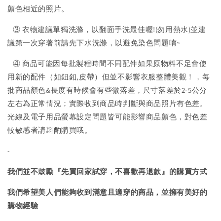
顏色相近的照片。
③ 衣物建議單獨洗滌，以翻面手洗最佳喔!(勿用熱水)並建
議第一次穿著前請先下水洗滌，以避免染色問題唷~
④ 商品可能因每批製程時間不同配件如果原物料不足會使
用新的配件（如鈕釦,皮帶）但並不影響衣服整體美觀！，每
批商品顏色&長度有時候會有些微落差，尺寸落差於2-5公分
左右為正常情況；實際收到商品時判斷與商品照片有色差。
光線及電子用品螢幕設定問題皆可能影響商品顏色，對色差
較敏感者請斟酌購買哦。
-
我們並不鼓勵『先買回家試穿，不喜歡再退款』的購買方式
我們希望美人們能夠收到滿意且適穿的商品，並擁有美好的
購物經驗