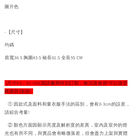
圖片色
-【尺寸】
均碼
肩寬36.5 胸圍43.5 袖長61.5 全長55 CM
(尺寸XS、XL~5XL因請廠商特別訂製，無法退換貨!可以接受
再購買!謝謝)
① 因款式及面料和量衣服手法的區別，會有0-3cm的誤差，
請綜合考量!
② 顏色方面因顯示亮度及解析度的差異，室內及室外的燈
光也有所不同，與實品會有略微落差，但會盡力上架與實體