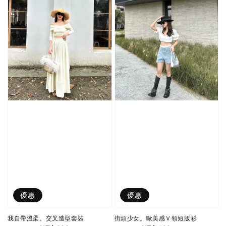
優惠
優惠
我自帶溫柔。交叉造型套裝
街頭少女。歐美感Ｖ領短版衫