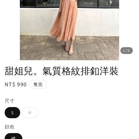
1
/9
甜姐兒。氣質格紋排釦洋裝
Regular
NT$ 990
售完
price
尺寸
S
M
顔色
橘