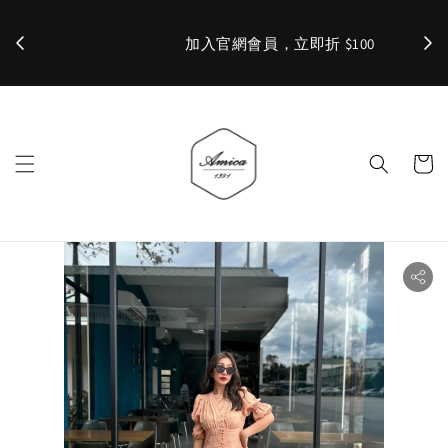
加入官網會員，立即折 $100
✨ 