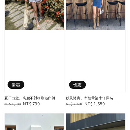
優惠
優惠
夏日出遊。高腰不對稱刷破白褲
秋風隨境。率性暈染牛仔洋裝
Regular
Sale
NT$ 790
Regular
Sale
NT$ 1,580
NT$ 1,180
NT$ 2,280
price
price
price
price