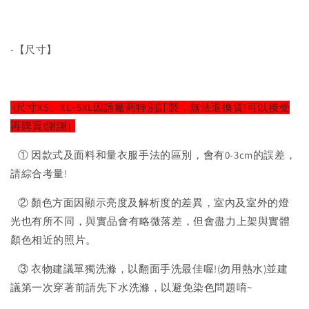
-【尺寸】
(尺寸XS、XL~5XL因請廠商特別訂製，無法退換貨!可以接受
再購買!謝謝)
① 因款式及面料和量衣服手法的區別，會有0-3cm的誤差，
請綜合考量!
② 顏色方面因顯示亮度及解析度的差異，室內及室外的燈
光也有所不同，與實品會有略微落差，但會盡力上架與實體
顏色相近的照片。
③ 衣物建議單獨洗滌，以翻面手洗最佳喔!(勿用熱水)並建
議第一次穿著前請先下水洗滌，以避免染色問題唷~