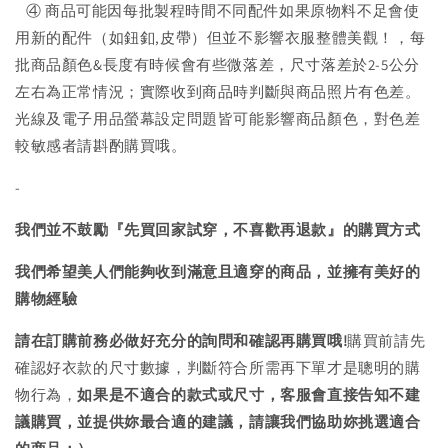
④ 商品可能因每批製程時間不同配件如果原物料不足會使
用新的配件（如鈕釦,皮帶）但並不影響衣服整體美觀！，每
批商品顏色&長度有時候會有些微落差，尺寸落差於2-5公分
左右為正常情況；實際收到商品時判斷與商品照片有色差。
光線及電子用品螢幕設定問題皆可能影響商品顏色，對色差
較敏感者請斟酌購買哦。
-
我們並不鼓勵『先買回家試穿，不喜歡再退款』的購買方式
我們希望美人們能夠收到滿意且適穿的商品，並擁有美好的
購物經驗
請在訂購前務必做好充分的詢問和確認再購買哦!
購買前請先
確認好衣款的尺寸數據，判斷符合所需再下單才是聰明的購
物行為，
如果是不適合的款式或尺寸，客服會直接告知不建
議購買，
並提供妳最合適的建議，請讓我們協助妳挑選適合