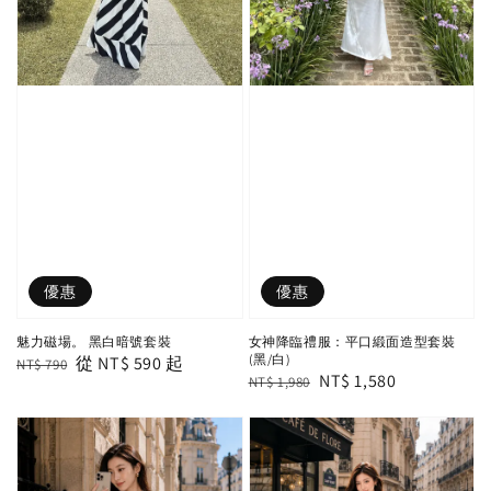
優惠
優惠
魅力磁場。 黑白暗號套裝
女神降臨禮服：平口緞面造型套裝
(黑/白)
Regular
Sale
從
NT$ 590
起
NT$ 790
Regular
Sale
NT$ 1,580
NT$ 1,980
price
price
price
price