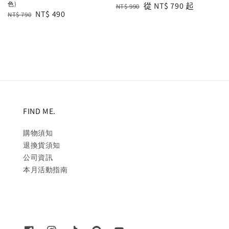
色)
Regular
Sale
從
NT$ 790
起
NT$ 990
Regular
Sale
NT$ 490
NT$ 790
price
price
price
price
FIND ME.
購物須知
退換貨須知
公司資訊
本月活動指南