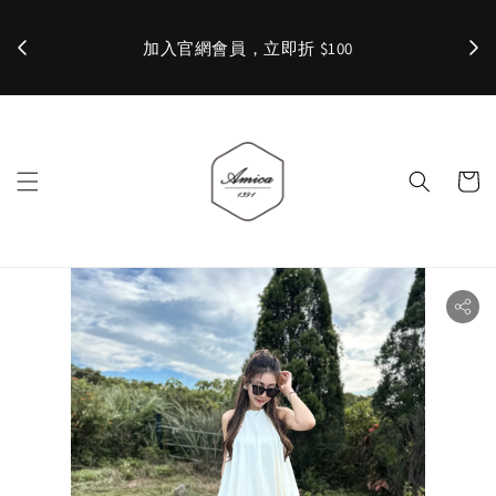
加入官網會員，立即折 $100
✨ 