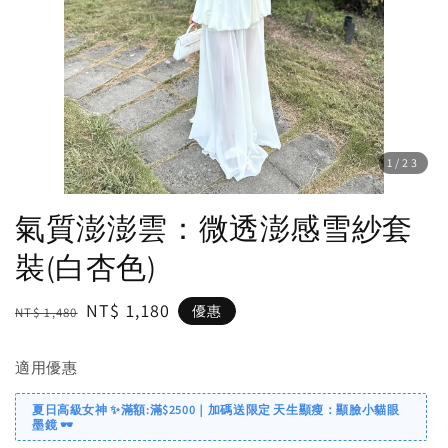
1
/23
氣質澎澎雲：微透澎感雪紗套
裝(白杏色)
Regular
Sale
NT$ 1,180
優惠
NT$ 1,480
price
price
適用優惠
夏日高級女神 ✨滿額:滿$2500｜加碼送限定 天生顯瘦：顯臉小貓眼
墨鏡 🕶️