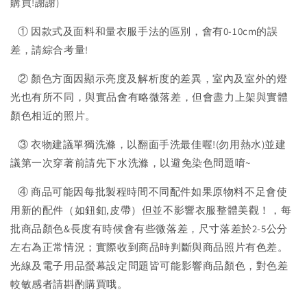
購買!謝謝)
① 因款式及面料和量衣服手法的區別，會有0-10cm的誤
差，請綜合考量!
② 顏色方面因顯示亮度及解析度的差異，室內及室外的燈
光也有所不同，與實品會有略微落差，但會盡力上架與實體
顏色相近的照片。
③ 衣物建議單獨洗滌，以翻面手洗最佳喔!(勿用熱水)並建
議第一次穿著前請先下水洗滌，以避免染色問題唷~
④ 商品可能因每批製程時間不同配件如果原物料不足會使
用新的配件（如鈕釦,皮帶）但並不影響衣服整體美觀！，每
批商品顏色&長度有時候會有些微落差，尺寸落差於2-5公分
左右為正常情況；實際收到商品時判斷與商品照片有色差。
光線及電子用品螢幕設定問題皆可能影響商品顏色，對色差
較敏感者請斟酌購買哦。