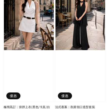
優惠
優惠
極簡高訂：掛脖上衣(黑色/卡其/白
法式夜幕：削肩領口造型套裝