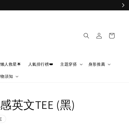
懶人救星🌟
人氣排行榜👑
主題穿搭
身形推薦
購物須知
英文TEE (黑)
完