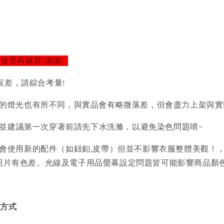
以接受再購買!謝謝)
誤差，請綜合考量!
的燈光也有所不同，與實品會有略微落差，但會盡力上架與實
)並建議第一次穿著前請先下水洗滌，以避免染色問題唷~
會使用新的配件（如鈕釦,皮帶）但並不影響衣服整體美觀！
品照片有色差。光線及電子用品螢幕設定問題皆可能影響商品顏
買方式