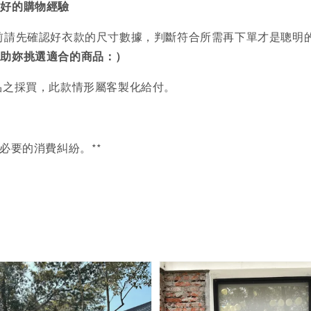
美好的購物經驗
前請先確認好衣款的尺寸數據，判斷符合所需再下單才是聰明
協助妳挑選適合的商品：）
品之採買，此款情形屬客製化給付。
必要的消費糾紛。**