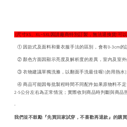
(尺寸XS、XL~5XL因請廠商特別訂製，無法退換貨!可
① 因款式及面料和量衣服手法的區別，會有0-3cm的
② 顏色方面因顯示亮度及解析度的差異，室內及室外
③ 衣物建議單獨洗滌，以翻面手洗最佳喔!(勿用熱水
④ 商品可能因每批製程時間不同配件如果原物料不足
2-5公分左右為正常情況；實際收到商品時判斷與商
-
我們並不鼓勵『先買回家試穿，不喜歡再退款』的購