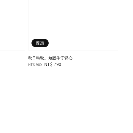
優惠
秋日時髦。短版牛仔背心
Regular
Sale
NT$ 790
NT$ 980
price
price