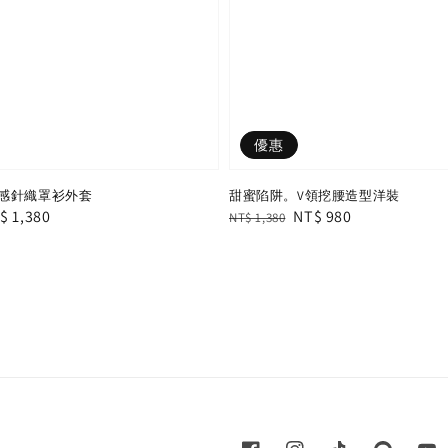
優惠
感針織罩衫外套
甜蜜陷阱。V領挖腰造型洋裝
le
$ 1,380
Regular
Sale
NT$ 980
NT$ 1,380
ice
price
price