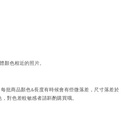
體顏色相近的照片。
，每批商品顏色&長度有時候會有些微落差，尺寸落差於
色，對色差較敏感者請斟酌購買哦。