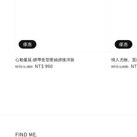
優惠
優惠
情人尤物。質
心動蔓延:綁帶造型蕾絲拼接洋裝
Regular
Sa
NT
Regular
Sale
NT$ 990
NT$ 1,680
NT$ 1,380
price
pr
price
price
FIND ME.