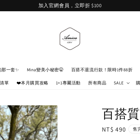
加入官網會員，立即折 $100
的那一套✨
Mina變美小秘密🤫
百搭不退流行款！限時1件88折
娘清單
❤️本月購買攻略
1+1專屬活動
所有商品
SALE
百搭質感
Regular
NT$ 490
售
price