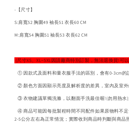
-【尺寸】
S:肩寬52 胸圍49 袖長51 衣長60 CM
M:肩寬54 胸圍51 袖長53 衣長62 CM
(尺寸XS、XL~5XL因請廠商特別訂製，無法退換貨!可
① 因款式及面料和量衣服手法的區別，會有0-3cm的
② 顏色方面因顯示亮度及解析度的差異，室內及室外
③ 衣物建議單獨洗滌，以翻面手洗最佳喔!(勿用熱水
④ 商品可能因每批製程時間不同配件如果原物料不足
2-5公分左右為正常情況；實際收到商品時判斷與商