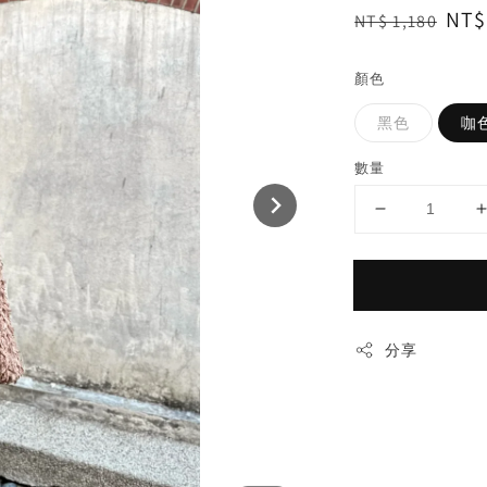
Regular
Sal
NT$
NT$ 1,180
price
pri
顏色
黑色
咖
數量
分享