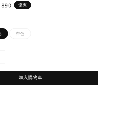
e
 890
優惠
ce
色
杏色
加入購物車