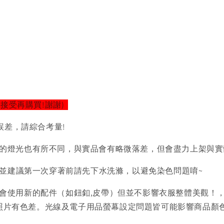
以接受再購買!謝謝)
誤差，請綜合考量!
的燈光也有所不同，與實品會有略微落差，但會盡力上架與實
)並建議第一次穿著前請先下水洗滌，以避免染色問題唷~
會使用新的配件（如鈕釦,皮帶）但並不影響衣服整體美觀！
品照片有色差。光線及電子用品螢幕設定問題皆可能影響商品顏