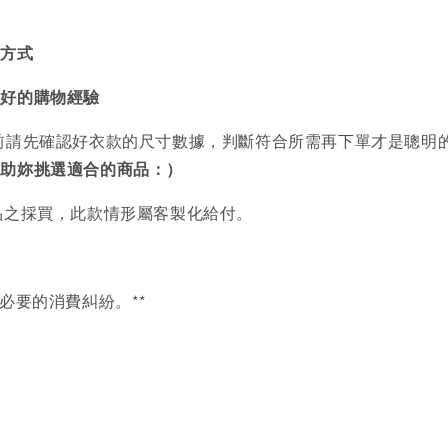
買方式
美好的購物經驗
前請先確認好衣款的尺寸數據，判斷符合所需再下單才是聰明
協助妳挑選適合的商品：）
品之採買，此款情形屬客製化給付。
必要的消費糾紛。**