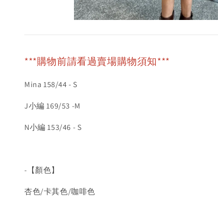
***購物前請看過賣場購物須知***
Mina 158/44 - S
J小編 169/53 -M
N小編 153/46 - S
-【顏色】
杏色/卡其色/咖啡色