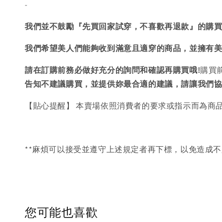
-
我們並不鼓勵『先買回家試穿，不喜歡再退款』的購
我們希望美人們能夠收到滿意且適穿的商品，並擁有
請在訂購前務必做好充分的詢問和確認再購買哦!
購買
告知不建議購買，
並提供妳最合適的建議，請讓我們
【貼心提醒】 本賣場依照消費者的要求或指示而為商
**麻煩可以接受並遵守上述規定者再下標，以免造成不
您可能也喜歡