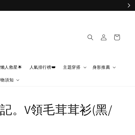
懶人救星🌟
人氣排行榜👑
主題穿搭
身形推薦
購物須知
記。V領毛茸茸衫(黑/