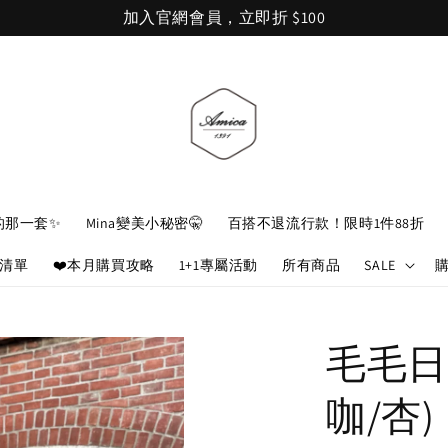
加入官網會員，立即折 $100
的那一套✨
Mina變美小秘密🤫
百搭不退流行款！限時1件88折
娘清單
❤️本月購買攻略
1+1專屬活動
所有商品
SALE
毛毛日
咖/杏)