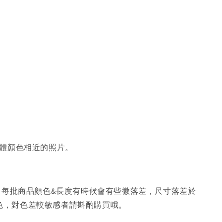
體顏色相近的照片。
，每批商品顏色&長度有時候會有些微落差，尺寸落差於
色，對色差較敏感者請斟酌購買哦。