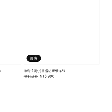
優惠
)
海島浪漫:挖肩雪紡綁帶洋裝
Regular
Sale
NT$ 990
NT$ 1,580
price
price