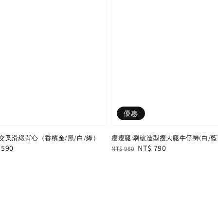
優惠
交叉滑緞背心（香檳金/黑/白/綠）
瘦瘦腿:刷破造型瘦大腿牛仔褲(白/藍
e
 590
Regular
Sale
NT$ 790
NT$ 980
e
price
price