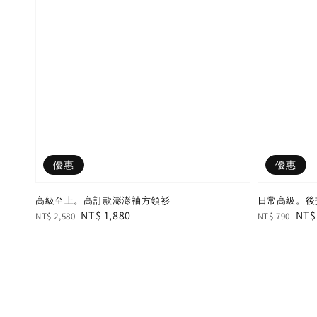
優惠
優惠
高級至上。高訂款澎澎袖方領衫
日常高級。後
Regular
Sale
NT$ 1,880
Regular
Sal
NT$
NT$ 2,580
NT$ 790
price
price
price
pric