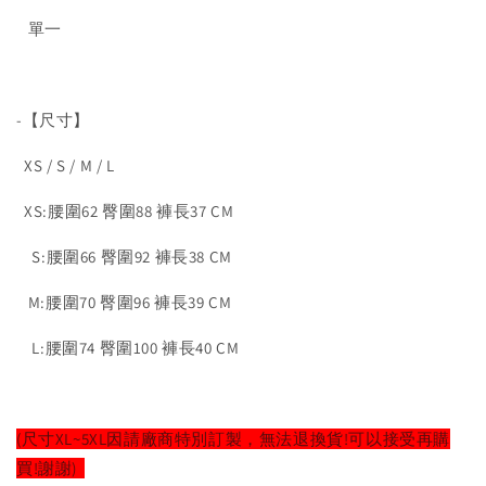
單一
-【尺寸】
XS / S / M / L
XS:腰圍62 臀圍88 褲長37 CM
S:腰圍66 臀圍92 褲長38 CM
M:腰圍70 臀圍96 褲長39 CM
L:腰圍74 臀圍100 褲長40 CM
(尺寸XL~5XL因請廠商特別訂製，無法退換貨!可以接受再購
買!謝謝)