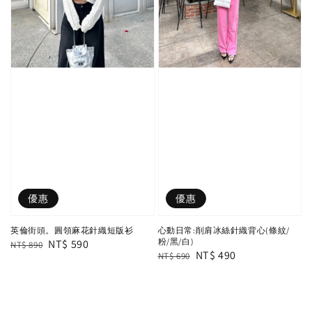
優惠
優惠
英倫街頭。圓領麻花針織短版衫
心動日常:削肩冰絲針織背心(條紋/
粉/黑/白)
Regular
Sale
NT$ 590
NT$ 890
Regular
Sale
NT$ 490
NT$ 690
price
price
price
price