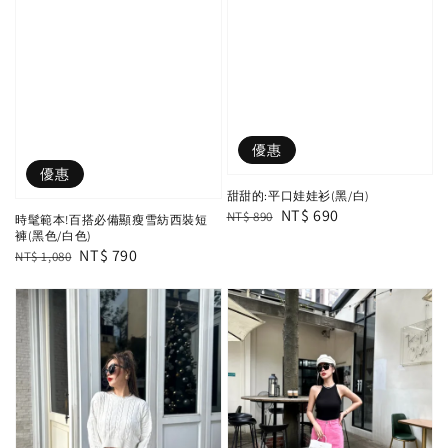
優惠
優惠
甜甜的:平口娃娃衫(黑/白)
Regular
Sale
NT$ 690
NT$ 890
時髦範本!百搭必備顯瘦雪紡西裝短
褲(黑色/白色)
price
price
Regular
Sale
NT$ 790
NT$ 1,080
price
price