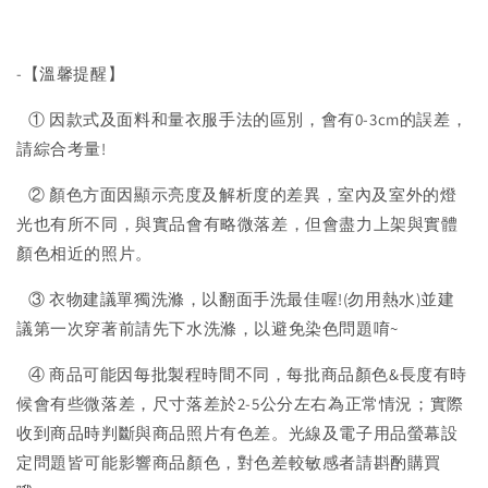
-【溫馨提醒】
① 因款式及面料和量衣服手法的區別，會有0-3cm的誤差，
請綜合考量!
② 顏色方面因顯示亮度及解析度的差異，室內及室外的燈
光也有所不同，與實品會有略微落差，但會盡力上架與實體
顏色相近的照片。
③ 衣物建議單獨洗滌，以翻面手洗最佳喔!(勿用熱水)並建
議第一次穿著前請先下水洗滌，以避免染色問題唷~
④ 商品可能因每批製程時間不同，每批商品顏色&長度有時
候會有些微落差，尺寸落差於2-5公分左右為正常情況；實際
收到商品時判斷與商品照片有色差。光線及電子用品螢幕設
定問題皆可能影響商品顏色，對色差較敏感者請斟酌購買