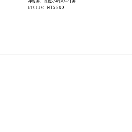
神腿褲。長腿小喇叭牛仔褲
Regular
Sale
NT$ 890
NT$ 1,180
price
price