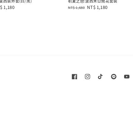
西裝外套(白/黑)
初夏之戀:波西米亞燒花套裝
le
$ 1,180
Regular
Sale
NT$ 1,180
NT$ 1,680
ice
price
price