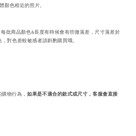
體顏色相近的照片。
，每批商品顏色&長度有時候會有些微落差，尺寸落差於
色，對色差較敏感者請斟酌購買哦。
的購物行為，
如果是不適合的款式或尺寸，客服會直接