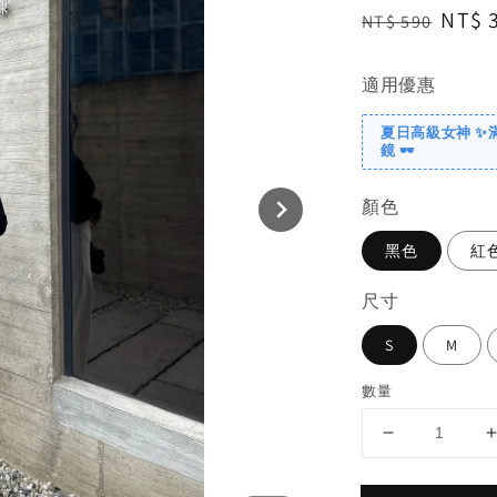
Regular
Sale
NT$ 
NT$ 590
price
price
適用優惠
夏日高級女神 ✨
鏡 🕶️
顏色
黑色
紅
尺寸
S
M
數量