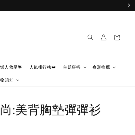
懶人救星🌟
人氣排行榜👑
主題穿搭
身形推薦
購物須知
尚:美背胸墊彈彈衫