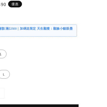
390
優惠
滿額:滿$2500｜加碼送限定 天生顯瘦：顯臉小貓眼墨
色
L