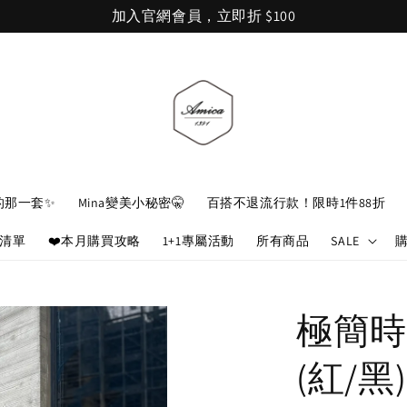
加入官網會員，立即折 $100
的那一套✨
Mina變美小秘密🤫
百搭不退流行款！限時1件88折
娘清單
❤️本月購買攻略
1+1專屬活動
所有商品
SALE
極簡時
(紅/黑)