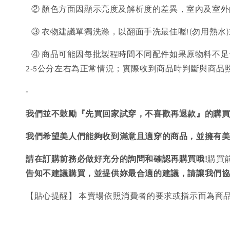
② 顏色方面因顯示亮度及解析度的差異，室內及室外
③ 衣物建議單獨洗滌，以翻面手洗最佳喔!(勿用熱水
④ 商品可能因每批製程時間不同配件如果原物料不足
2-5公分左右為正常情況；實際收到商品時判斷與商
-
我們並不鼓勵『先買回家試穿，不喜歡再退款』的購
我們希望美人們能夠收到滿意且適穿的商品，並擁有
請在訂購前務必做好充分的詢問和確認再購買哦!
購買
告知不建議購買，
並提供妳最合適的建議，請讓我們
【貼心提醒】 本賣場依照消費者的要求或指示而為商