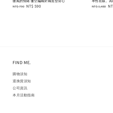
微風的情緒:簍空編織針織造型背心
率性在線。高級
Regular
Sale
NT$ 590
Regular
Sa
NT
NT$ 790
NT$ 1,480
price
price
price
pr
FIND ME.
購物須知
退換貨須知
公司資訊
本月活動指南