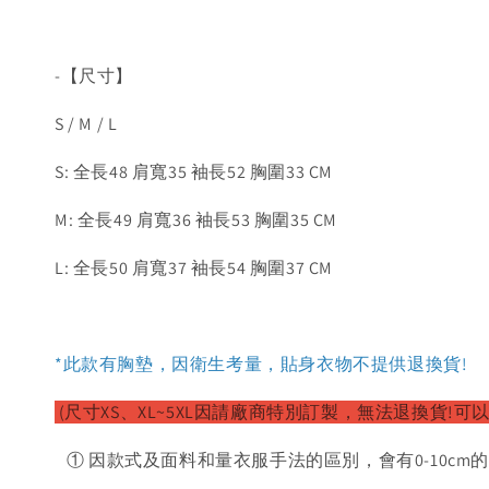
-【尺寸】
S / M / L
S: 全長48 肩寬35 袖長52 胸圍33 CM
M: 全長49 肩寬36 袖長53 胸圍35 CM
L: 全長50 肩寬37 袖長54 胸圍37 CM
*此款有胸墊，因衛生考量，貼身衣物不提供退換貨!
(尺寸XS、XL~5XL因請廠
商特別訂製，無法退換貨!可以
① 因款式及面料和量衣服手法的區別，會有0-10cm