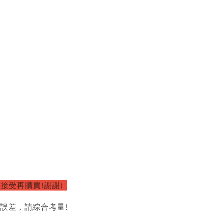
接受再購買!謝謝)
的誤差，請綜合考量!