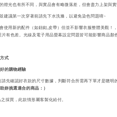
的燈光也有所不同，與實品會有略微落差，但會盡力上架與實
)並建議第一次穿著前請先下水洗滌，以避免染色問題唷~
會使用新的配件（如鈕釦,皮帶）但並不影響衣服整體美觀！
品照片有色差。光線及電子用品螢幕設定問題皆可能影響商品顏
買方式
美好的購物經驗
前請先確認好衣款的尺寸數據，判斷符合所需再下單才是聰明
協助妳挑選適合的商品：）
品之採買，此款情形屬客製化給付。