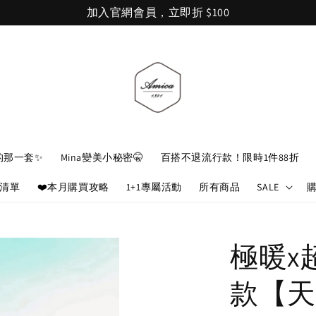
加入官網會員，立即折 $100
的那一套✨
Mina變美小秘密🤫
百搭不退流行款！限時1件88折
娘清單
❤️本月購買攻略
1+1專屬活動
所有商品
SALE
極暖x
款【天