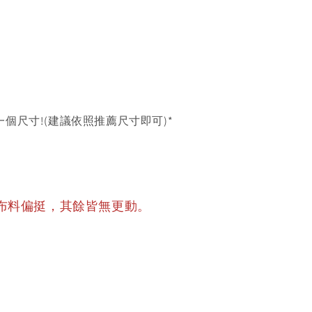
個尺寸!(建議依照推薦尺寸即可)*
布料偏挺，其餘皆無更動。