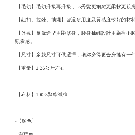
【毛領】毛領升級再升級，比秀髮更細緻更柔軟更親
【鈕扣、拉鍊、抽繩】皆選耐用度及質感度較好的材
【外觀】長版造型更顯修身，腰身抽繩設計更顯瘦不
觀看感。
【尺寸】多款尺寸可供選擇，壤妳穿得更合身擁有一件
【重量】1.26公斤左右
【布料】100%聚酯纖維
-【顏色】
海藍色