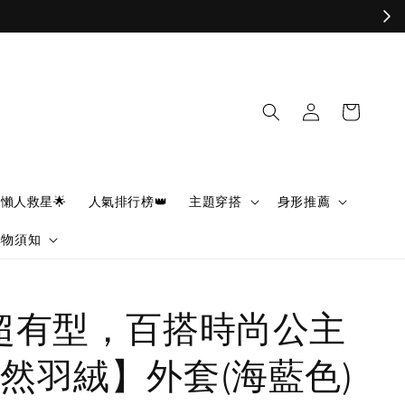
懶人救星🌟
人氣排行榜👑
主題穿搭
身形推薦
購物須知
超有型，百搭時尚公主
然羽絨】外套(海藍色)