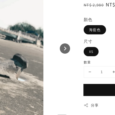
Regular
Sal
NT$
NT$ 2,980
price
pri
顏色
海藍色
尺寸
XS
數量
分享