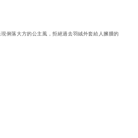
呈現俐落大方的公主風，拒絕過去羽絨外套給人臃腫的