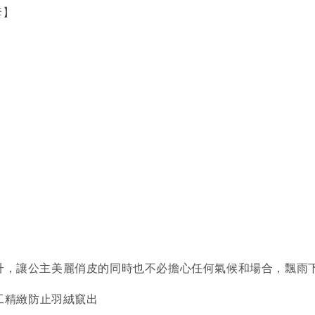
套】
升，讓公主美麗俏皮的同時也不必擔心任何氣候和場合，飄雨
做工精緻防止羽絨竄出