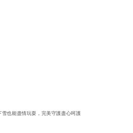
下雪也能盡情玩耍，完美守護盡心呵護