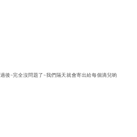
過後~完全沒問題了~我們隔天就會寄出給每個滴兒喲