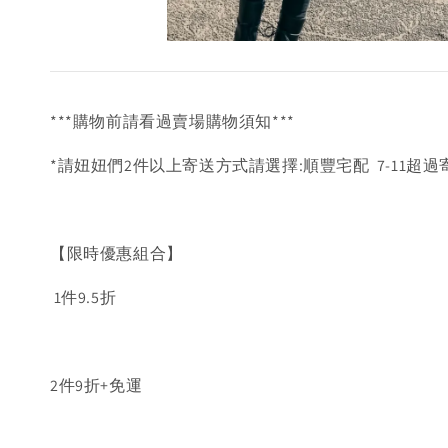
***購物前請看過賣場購物須知***
*請妞妞們2件以上寄送方式請選擇:順豐宅配 7-11超過
【限時優惠組合】
1件9.5折
2件9折+免運