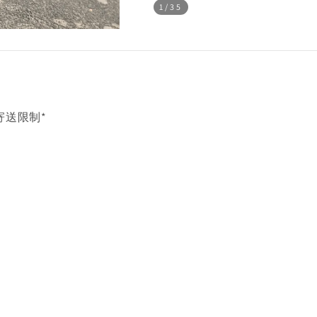
1
/35
寄送限制*