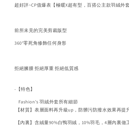
超好評~CP值爆表【極暖X超有型，百搭公主款羽絨外
前所未見的完美剪裁版型
360°零死角修飾任何身形
拒絕臃腫 拒絕厚重 拒絕低質感
-【特色】
Fashion's 羽絨外套所有細節
【材質】表層面料再升級up，防髒污防撥水效果再提
【內裏】含絨量90%白鴨羽絨，10%羽毛，4層內裏