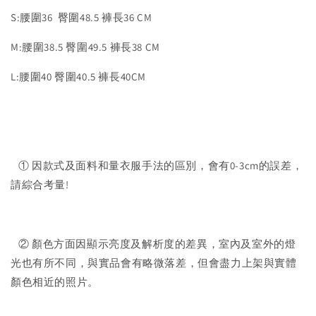
S:腰圍36 臀圍48.5 褲長36 CM
M:腰圍38.5 臀圍49.5 褲長38 CM
L:腰圍40 臀圍40.5 褲長40CM
① 因款式及面料和量衣服手法的區別，會有0-3cm的誤差，
請綜合考量!
② 顏色方面因顯示亮度及解析度的差異，室內及室外的燈
光也有所不同，與實品會有略微落差，但會盡力上架與實體
顏色相近的照片。