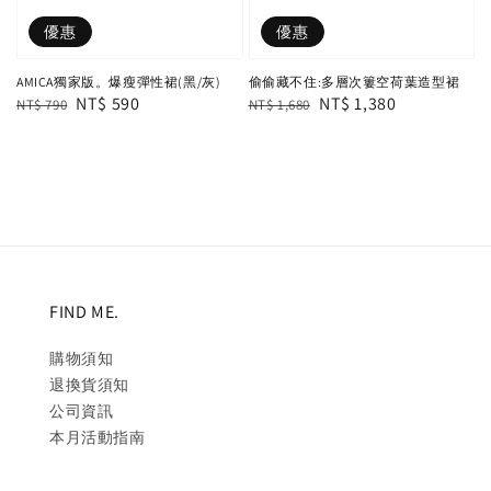
優惠
優惠
AMICA獨家版。爆瘦彈性裙(黑/灰)
偷偷藏不住:多層次簍空荷葉造型裙
Regular
Sale
NT$ 590
Regular
Sale
NT$ 1,380
NT$ 790
NT$ 1,680
price
price
price
price
FIND ME.
購物須知
退換貨須知
公司資訊
本月活動指南