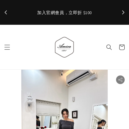
加入官網會員，立即折 $100
✨ 