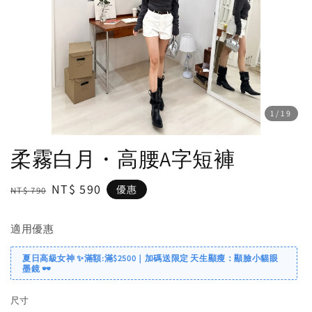
1
/19
柔霧白月・高腰A字短褲
Regular
Sale
NT$ 590
優惠
NT$ 790
price
price
適用優惠
夏日高級女神 ✨滿額:滿$2500｜加碼送限定 天生顯瘦：顯臉小貓眼
墨鏡 🕶️
尺寸