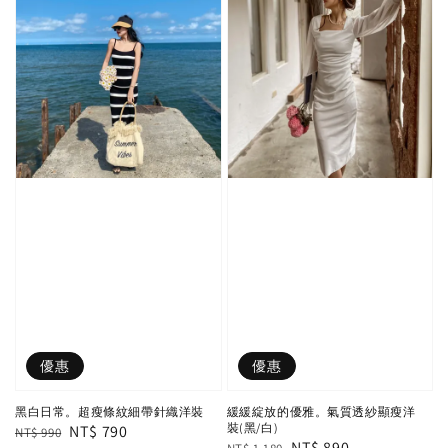
優惠
優惠
黑白日常。超瘦條紋細帶針織洋裝
緩緩綻放的優雅。氣質透紗顯瘦洋
裝(黑/白)
Regular
Sale
NT$ 790
NT$ 990
Regular
Sale
NT$ 890