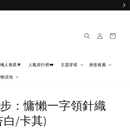
懶人救星🌟
人氣排行榜👑
主題穿搭
身形推薦
購物須知
步：慵懶一字領針織
杏白/卡其)