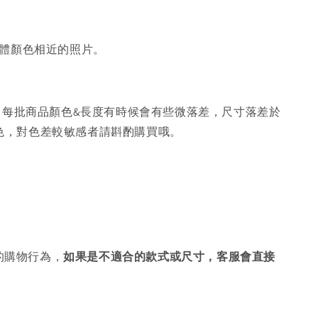
體顏色相近的照片。
，每批商品顏色&長度有時候會有些微落差，尺寸落差於
色，對色差較敏感者請斟酌購買哦。
的購物行為，
如果是不適合的款式或尺寸，客服會直接