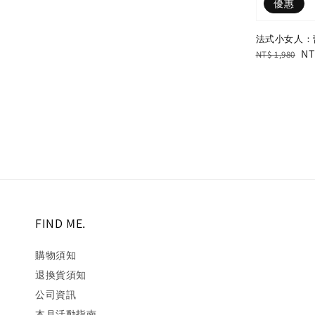
優惠
法式小女人：
Regular
Sa
NT
NT$ 1,980
price
pr
FIND ME.
購物須知
退換貨須知
公司資訊
本月活動指南