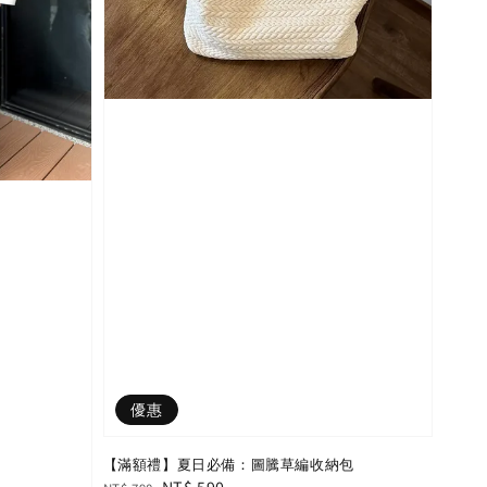
優惠
【滿額禮】夏日必備：圖騰草編收納包