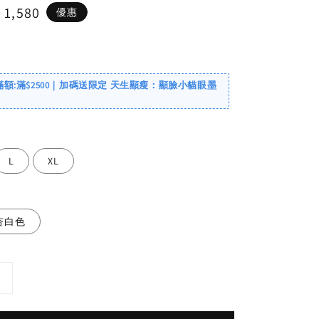
e
 1,580
優惠
ce
滿額:滿$2500｜加碼送限定 天生顯瘦：顯臉小貓眼墨
L
XL
杏白色