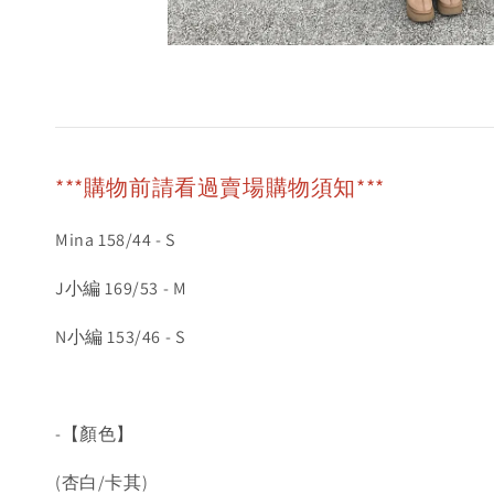
***購物前請看過賣場購物須知***
Mina 158/44 - S
J小編 169/53 - M
N小編 153/46 - S
-【顏色】
(杏白/卡其)