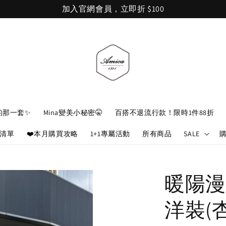
加入官網會員，立即折 $100
的那一套✨
Mina變美小秘密🤫
百搭不退流行款！限時1件88折
娘清單
❤️本月購買攻略
1+1專屬活動
所有商品
SALE
暖陽漫
洋裝(