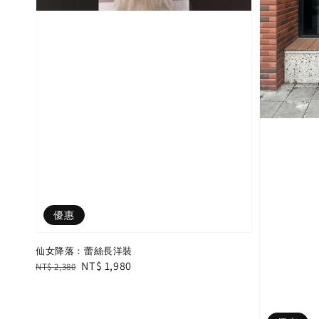
優惠
仙女降落：蕾絲長洋裝
Regular
Sale
NT$ 1,980
NT$ 2,380
price
price