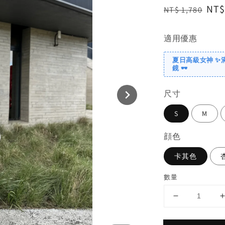
Regular
Sal
NT$
NT$ 1,780
price
pri
適用優惠
夏日高級女神 ✨
鏡 🕶️
尺寸
S
M
顔色
卡其色
數量