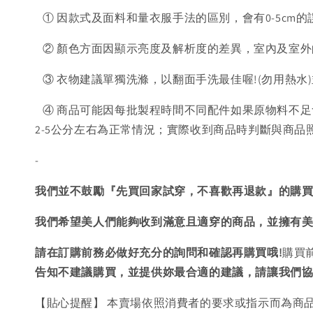
① 因款式及面料和量衣服手法的區別，會有0-5cm的
② 顏色方面因顯示亮度及解析度的差異，室內及室外
③ 衣物建議單獨洗滌，以翻面手洗最佳喔!(勿用熱水
④ 商品可能因每批製程時間不同配件如果原物料不足
2-5公分左右為正常情況；實際收到商品時判斷與商
-
我們並不鼓勵『先買回家試穿，不喜歡再退款』的購
我們希望美人們能夠收到滿意且適穿的商品，並擁有
請在訂購前務必做好充分的詢問和確認再購買哦!
購買
告知不建議購買，
並提供妳最合適的建議，請讓我們
【貼心提醒】 本賣場依照消費者的要求或指示而為商