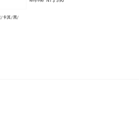
Regular
Sale
NT$ 590
NT$ 790
price
price
卡其/黑/