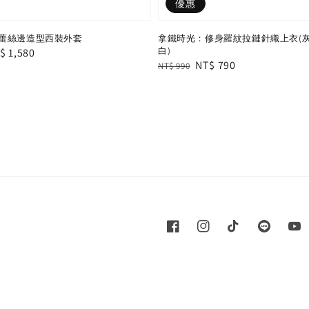
優惠
蕾絲邊造型西裝外套
拿鐵時光：修身羅紋拉鏈針織上衣(灰/
白)
le
$ 1,580
Regular
Sale
NT$ 790
NT$ 990
ice
price
price