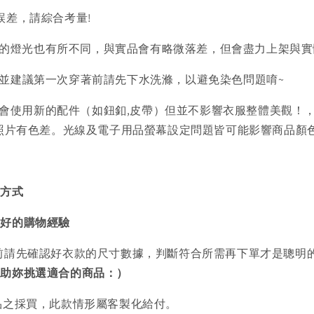
誤差，請綜合考量!
的燈光也有所不同，與實品會有略微落差，但會盡力上架與實
)並建議第一次穿著前請先下水洗滌，以避免染色問題唷~
會使用新的配件（如鈕釦,皮帶）但並不影響衣服整體美觀！
品照片有色差。光線及電子用品螢幕設定問題皆可能影響商品顏
買方式
美好的購物經驗
前請先確認好衣款的尺寸數據，判斷符合所需再下單才是聰明
協助妳挑選適合的商品：）
品之採買，此款情形屬客製化給付。