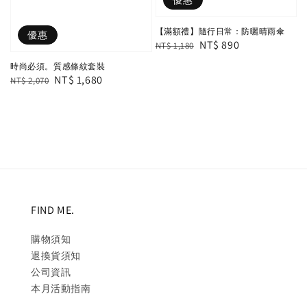
優惠
【滿額禮】隨行日常：防曬晴雨傘
優惠
Regular
Sale
NT$ 890
NT$ 1,180
price
price
時尚必須。質感條紋套裝
Regular
Sale
NT$ 1,680
NT$ 2,070
price
price
FIND ME.
購物須知
退換貨須知
公司資訊
本月活動指南