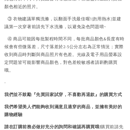
顏色相近的照片。
③ 衣物建議單獨洗滌，以翻面手洗最佳喔!(勿用熱水)並建
議第一次穿著前請先下水洗滌，以避免染色問題唷~
④ 商品可能因每批製程時間不同，每批商品顏色&長度有時
候會有些微落差，尺寸落差於2-5公分左右為正常情況；實際
收到商品時判斷與商品照片有色差。光線及電子用品螢幕設
定問題皆可能影響商品顏色，對色差較敏感者請斟酌購買
哦。
-
我們並不鼓勵『先買回家試穿，不喜歡再退款』的購買方式
我們希望美人們能夠收到滿意且適穿的商品，並擁有美好的
購物經驗
請在訂購前務必做好充分的詢問和確認再購買哦!
購買前請先