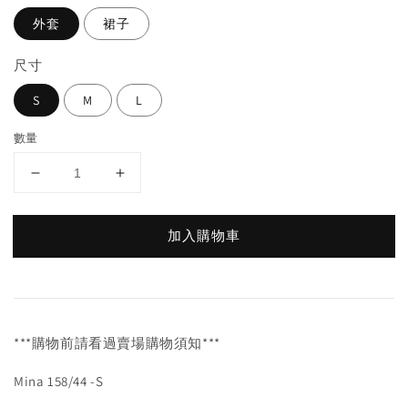
外套
裙子
尺寸
S
M
L
數量
加入購物車
***購物前請看過賣場購物須知***
Mina 158/44 -S