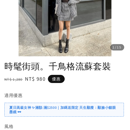
1
/15
時髦街頭。千鳥格流蘇套裝
Regular
Sale
NT$ 980
優惠
NT$ 1,280
price
price
適用優惠
夏日高級女神 ✨滿額:滿$2500｜加碼送限定 天生顯瘦：顯臉小貓眼
墨鏡 🕶️
風格