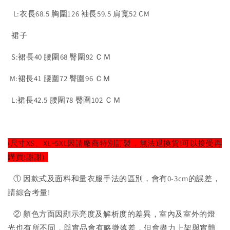
L:衣長68.
5
胸圍126 袖長59.5 肩寬52 CM
裙子
S:裙長40 腰圍6
8 臀圍92
ＣＭ
M:
裙長41 腰圍72
臀圍96
ＣＭ
L:
裙長42.5 腰圍78
臀圍102
ＣＭ
(尺寸XS、XL~5XL因請廠商特別訂製，無法退換貨!可以接受再
購買!謝謝)
① 因款式及面料和量衣服手法的區別，會有0-3cm的誤差，
請綜合考量!
② 顏色方面因顯示亮度及解析度的差異，室內及室外的燈
光也有所不同，與實品會有略微落差，但會盡力上架與實體