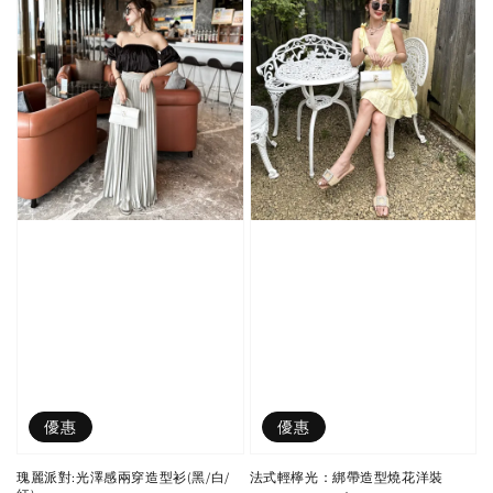
優惠
優惠
瑰麗派對:光澤感兩穿造型衫(黑/白/
法式輕檸光：綁帶造型燒花洋裝