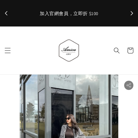
加入官網會員，立即折 $100
✨ 