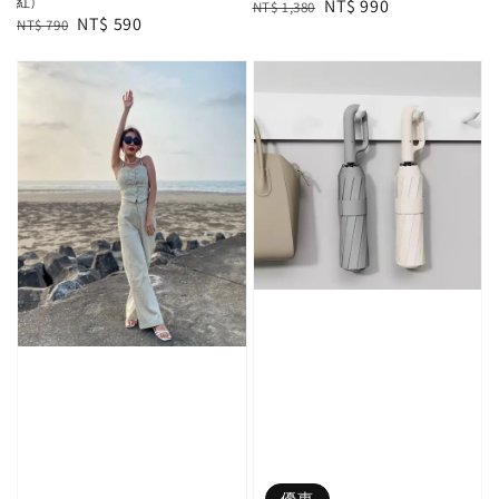
紅)
Regular
Sale
NT$ 990
NT$ 1,380
Regular
Sale
NT$ 590
NT$ 790
price
price
price
price