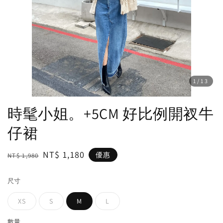
1
/13
時髦小姐。+5CM 好比例開衩牛
仔裙
Regular
Sale
NT$ 1,180
優惠
NT$ 1,980
price
price
尺寸
XS
S
M
L
數量