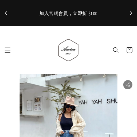
加入官網會員，立即折 $100
✨ 