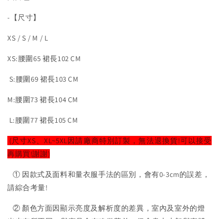
-【尺寸】
XS / S / M / L
XS:腰圍65 裙長102 CM
S:腰圍69 裙長103 CM
M:腰圍73 裙長104 CM
L:腰圍77 裙長105 CM
(尺寸XS、XL~5XL因請廠商特別訂製，無法退換貨!可以接受
再購買!謝謝)
① 因款式及面料和量衣服手法的區別，會有0-3cm的誤差，
請綜合考量!
② 顏色方面因顯示亮度及解析度的差異，室內及室外的燈