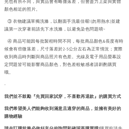
光也有所不同，與實品會有略微落差，但會盡力上架與實體
顏色相近的照片。
③ 衣物建議單獨洗滌，以翻面手洗最佳喔!(勿用熱水)並建
議第一次穿著前請先下水洗滌，以避免染色問題唷~
④ 商品可能因每批製程時間不同，每批商品顏色&長度有時
候會有些微落差，尺寸落差於2-5公分左右為正常情況；實際
收到商品時判斷與商品照片有色差。光線及電子用品螢幕設
定問題皆可能影響商品顏色，對色差較敏感者請斟酌購買
哦。
-
我們並不鼓勵『先買回家試穿，不喜歡再退款』的購買方式
我們希望美人們能夠收到滿意且適穿的商品，並擁有美好的
購物經驗
請在訂購前務必做好充分的詢問和確認再購買哦!
購買前請先