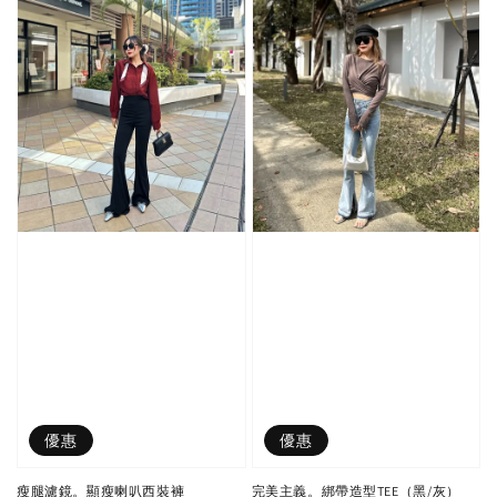
優惠
優惠
瘦腿濾鏡。顯瘦喇叭西裝褲
完美主義。綁帶造型TEE（黑/灰）