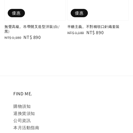
優惠
優惠
無聲高級。吊帶開叉造型洋裝(白/
半糖主義。不對稱領口針織套裝
黑)
Regular
Sale
NT$ 890
NT$ 1,180
Regular
Sale
NT$ 890
NT$ 1,180
price
price
price
price
FIND ME.
購物須知
退換貨須知
公司資訊
本月活動指南