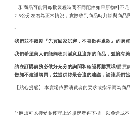
④ 商品可能因每批製程時間不同配件如果原物料不足
2-5公分左右為正常情況；實際收到商品時判斷與商
-
我們並不鼓勵『先買回家試穿，不喜歡再退款』的購
我們希望美人們能夠收到滿意且適穿的商品，並擁有
請在訂購前務必做好充分的詢問和確認再購買哦!
購買
告知不建議購買，
並提供妳最合適的建議，請讓我們
【貼心提醒】 本賣場依照消費者的要求或指示而為商
**麻煩可以接受並遵守上述規定者再下標，以免造成不