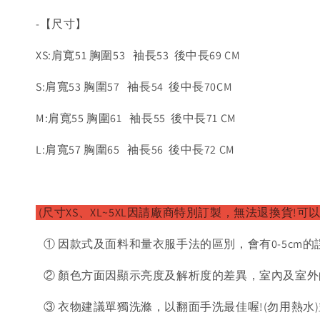
-【尺寸】
XS:肩寬51 胸圍53 袖長53 後中長69 CM
S:肩寬53 胸圍57 袖長54 後中長70CM
M:肩寬55 胸圍61 袖長55 後中長71 CM
L:肩寬57 胸圍65 袖長56 後中長72 CM
(尺寸XS、XL~5XL因請廠商特別訂製，無法退換貨!可
① 因款式及面料和量衣服手法的區別，會有0-5cm的
② 顏色方面因顯示亮度及解析度的差異，室內及室外
③ 衣物建議單獨洗滌，以翻面手洗最佳喔!(勿用熱水