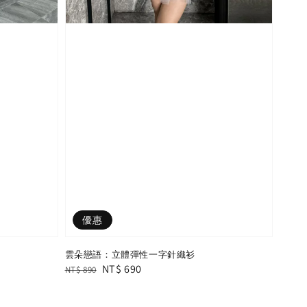
優惠
雲朵戀語：立體彈性一字針織衫
Regular
Sale
NT$ 690
NT$ 890
price
price