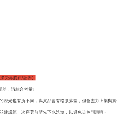
以接受再購買!謝謝)
誤差，請綜合考量!
的燈光也有所不同，與實品會有略微落差，但會盡力上架與實
)並建議第一次穿著前請先下水洗滌，以避免染色問題唷~