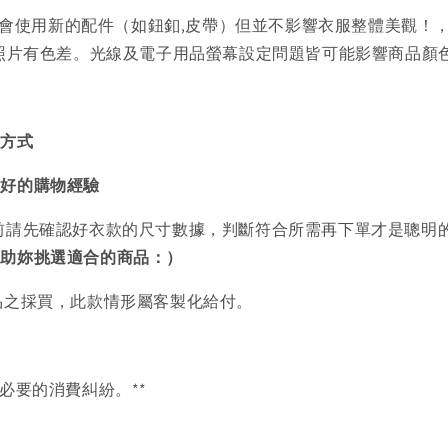
會使用新的配件（如鈕釦,皮帶）但並不影響衣服整體美觀！
品照片有色差。光線及電子用品螢幕設定問題皆可能影響商品顏
買方式
美好的購物經驗
前請先確認好衣款的尺寸數據，判斷符合所需再下單才是聰明
協助妳挑選適合的商品：）
品之採買，此款情形屬客製化給付。
必要的消費糾紛。**