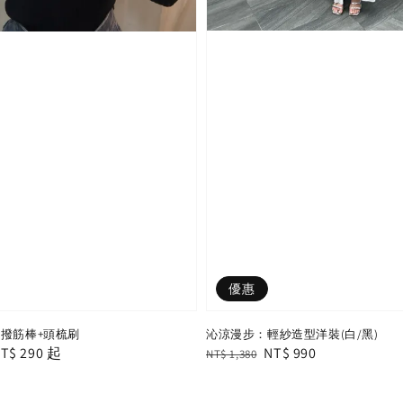
優惠
沁涼漫步：輕紗造型洋裝(白/黑)
部撥筋棒+頭梳刷
Regular
Sale
NT$ 990
e
T$ 290
起
NT$ 1,380
price
price
e