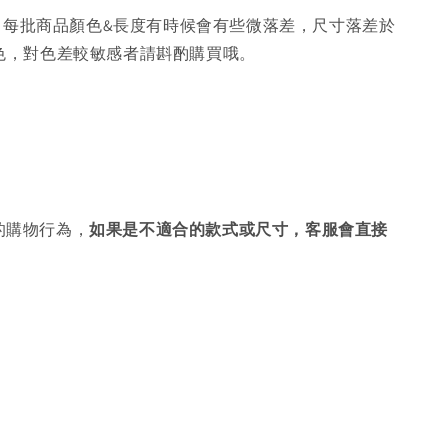
，每批商品顏色&長度有時候會有些微落差，尺寸落差於
色，對色差較敏感者請斟酌購買哦。
的購物行為，
如果是不適合的款式或尺寸，客服會直接