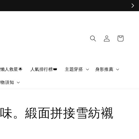
懶人救星🌟
人氣排行榜👑
主題穿搭
身形推薦
購物須知
味。緞面拼接雪紡襯