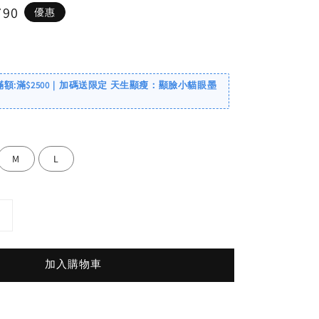
790
優惠
滿額:滿$2500｜加碼送限定 天生顯瘦：顯臉小貓眼墨
M
L
加入購物車