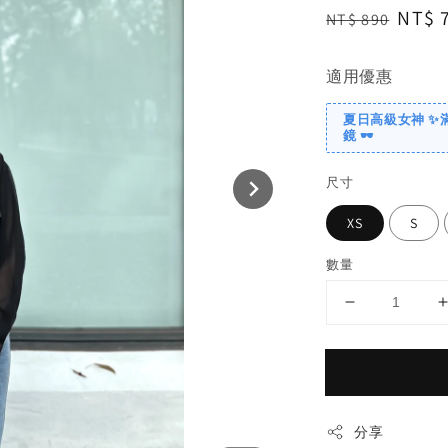
Regular
Sale
NT$ 
NT$ 890
price
price
適用優惠
夏日高級女神 ✨
鏡 🕶️
尺寸
XS
S
數量
分享