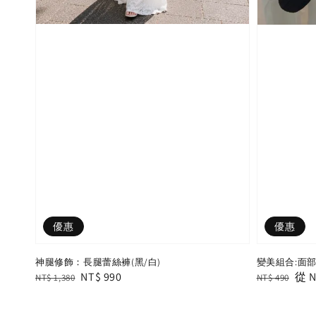
優惠
優惠
神腿修飾：長腿蕾絲褲(黑/白)
變美組合:面
Regular
Sale
NT$ 990
Regular
Sal
從
N
NT$ 1,380
NT$ 490
price
price
price
pric