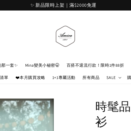
加入官網會員，立即折 $100
的那一套✨
Mina變美小秘密🤫
百搭不退流行款！限時1件88折
娘清單
❤️本月購買攻略
1+1專屬活動
所有商品
SALE
時髦品
衫