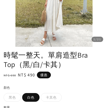
1
/21
時髦一整天。單肩造型Bra
Top（黑/白/卡其）
Regular
Sale
NT$ 490
優惠
NT$ 690
price
price
顏色
黑色
白色
卡其色
數量