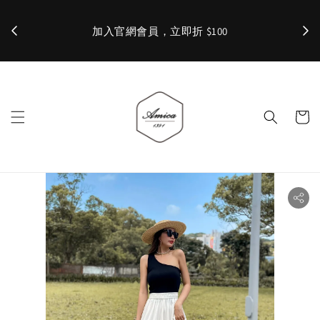
加入官網會員，立即折 $100
✨ 