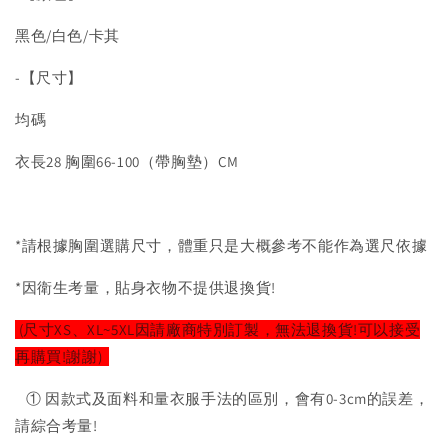
黑色/白色/卡其
-【尺寸】
均碼
衣長28 胸圍66-100（帶胸墊）CM
*請根據胸圍選購尺寸，體重只是大概參考不能作為選尺依據
*因衛生考量，貼身衣物不提供退換貨!
(尺寸XS、XL~5XL因請廠商特別訂製，無法退換貨!可以接受
再購買!謝謝)
① 因款式及面料和量衣服手法的區別，會有0-3cm的誤差，
請綜合考量!