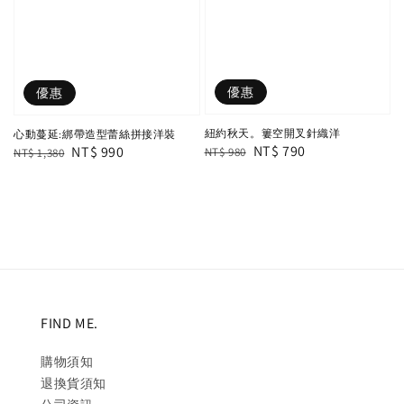
優惠
優惠
紐約秋天。簍空開叉針織洋
心動蔓延:綁帶造型蕾絲拼接洋裝
Regular
Sale
NT$ 790
Regular
Sale
NT$ 990
NT$ 980
NT$ 1,380
price
price
price
price
FIND ME.
購物須知
退換貨須知