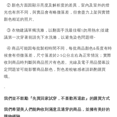
② 顏色方面因顯示亮度及解析度的差異，室內及室外的燈
光也有所不同，與實品會有略微落差，但會盡力上架與實體
顏色相近的照片。
③ 衣物建議單獨洗滌，以翻面手洗最佳喔!(勿用熱水)並建
議第一次穿著前請先下水洗滌，以避免染色問題唷~
④ 商品可能因每批製程時間不同，每批商品顏色&長度有時
候會有些微落差，尺寸落差於2-5公分左右為正常情況；實際
收到商品時判斷與商品照片有色差。光線及電子用品螢幕設
定問題皆可能影響商品顏色，對色差較敏感者請斟酌購買
哦。
-
我們並不鼓勵『先買回家試穿，不喜歡再退款』的購買方式
我們希望美人們能夠收到滿意且適穿的商品，並擁有美好的
購物經驗