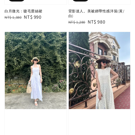
白月微光：睫毛蕾絲裙
背影迷人。美被綁帶性感洋裝(黃/
白)
Regular
Sale
NT$ 990
NT$ 1,380
Regular
Sale
NT$ 980
NT$ 1,280
price
price
price
price