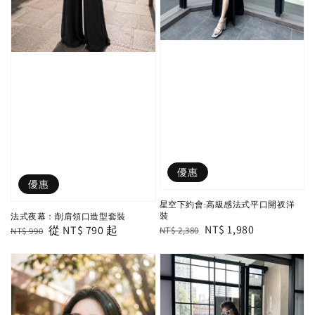
優惠
優惠
星空下約會:高級感法式平口開衩洋
裝
法式夜幕：削肩領口造型套裝
Regular
Sale
NT$ 1,980
Regular
Sale
從
NT$ 790
起
NT$ 2,380
NT$ 990
price
price
price
price