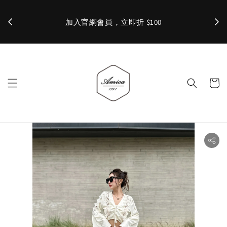
加入官網會員，立即折 $100
✨ 