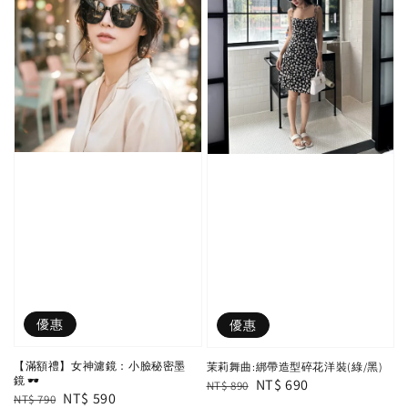
優惠
優惠
【滿額禮】女神濾鏡：小臉秘密墨
茉莉舞曲:綁帶造型碎花洋裝(綠/黑)
鏡 🕶️
Regular
Sale
NT$ 690
NT$ 890
Regular
Sale
NT$ 590
NT$ 790
price
price