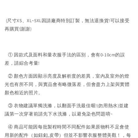
(尺寸XS、XL~5XL因請廠商特別訂製，無法退換貨!可以接受
再購買!謝謝)
① 因款式及面料和量衣服手法的區別，會有0-10cm的誤
差，請綜合考量!
② 顏色方面因顯示亮度及解析度的差異，室內及室外的燈
光也有所不同，與實品會有略微落差，但會盡力上架與實體
顏色相近的照片。
③ 衣物建議單獨洗滌，以翻面手洗最佳喔!(勿用熱水)並建
議第一次穿著前請先下水洗滌，以避免染色問題唷~
④ 商品可能因每批製程時間不同配件如果原物料不足會使
用新的配件（如鈕釦,皮帶）但並不影響衣服整體美觀！，每