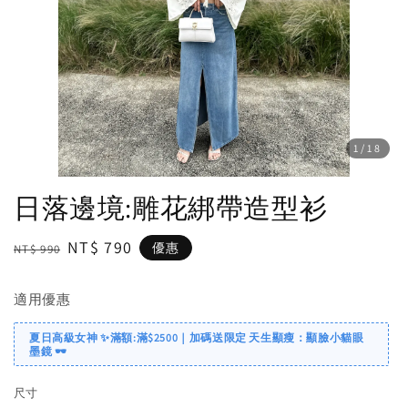
1
/18
日落邊境:雕花綁帶造型衫
Regular
Sale
NT$ 790
優惠
NT$ 990
price
price
適用優惠
夏日高級女神 ✨滿額:滿$2500｜加碼送限定 天生顯瘦：顯臉小貓眼
墨鏡 🕶️
尺寸