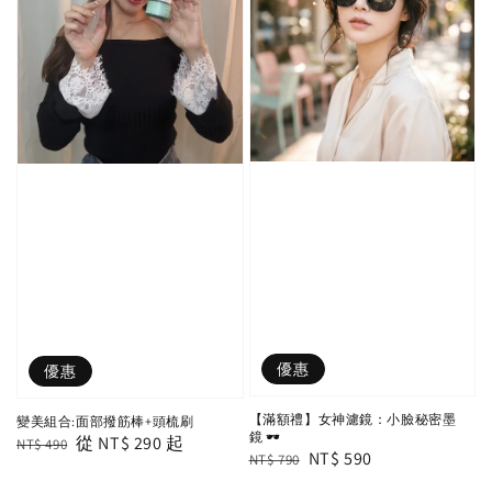
優惠
優惠
【滿額禮】女神濾鏡：小臉秘密墨
變美組合:面部撥筋棒+頭梳刷
鏡 🕶️
Regular
Sale
從
NT$ 290
起
NT$ 490
Regular
Sale
NT$ 590
NT$ 790
price
price
price
price