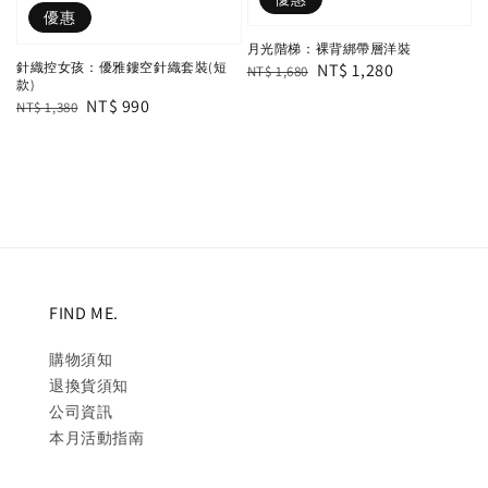
優惠
月光階梯：裸背綁帶層洋裝
Regular
Sale
NT$ 1,280
針織控女孩：優雅鏤空針織套裝(短
NT$ 1,680
款)
price
price
Regular
Sale
NT$ 990
NT$ 1,380
price
price
FIND ME.
購物須知
退換貨須知
公司資訊
本月活動指南