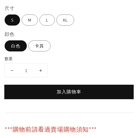
尺寸
S
M
L
XL
顔色
白色
卡其
數量
加入購物車
***購物前請看過賣場購物須知***