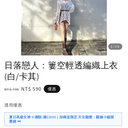
1
/38
日落戀人：簍空輕透編織上衣
(白/卡其)
Regular
Sale
NT$ 590
優惠
NT$ 790
price
price
適用優惠
夏日高級女神 ✨滿額:滿$2500｜加碼送限定 天生顯瘦：顯臉小貓眼
墨鏡 🕶️