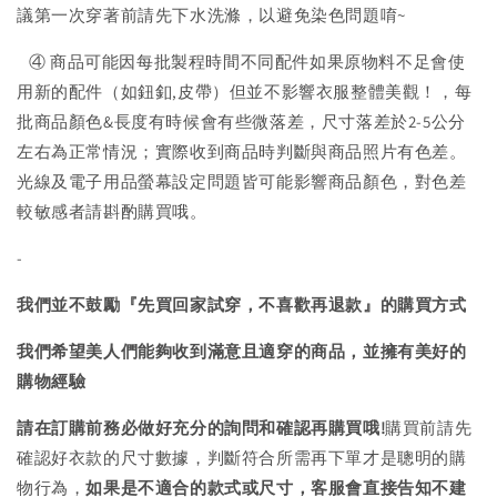
議第一次穿著前請先下水洗滌，以避免染色問題唷~
④ 商品可能因每批製程時間不同配件如果原物料不足會使
用新的配件（如鈕釦,皮帶）但並不影響衣服整體美觀！，每
批商品顏色&長度有時候會有些微落差，尺寸落差於2-5公分
左右為正常情況；實際收到商品時判斷與商品照片有色差。
光線及電子用品螢幕設定問題皆可能影響商品顏色，對色差
較敏感者請斟酌購買哦。
-
我們並不鼓勵『先買回家試穿，不喜歡再退款』的購買方式
我們希望美人們能夠收到滿意且適穿的商品，並擁有美好的
購物經驗
請在訂購前務必做好充分的詢問和確認再購買哦!
購買前請先
確認好衣款的尺寸數據，判斷符合所需再下單才是聰明的購
物行為，
如果是不適合的款式或尺寸，客服會直接告知不建