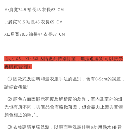
M:肩寬74.5 袖長43 衣長63 CM
L:肩寬76.5 袖長45 衣長65 CM
XL:肩寬79.5 袖長47 衣長67 CM
(尺寸XS、XL~5XL因請廠商特別訂製，無法退換貨!可以接受
再購買!謝謝)
① 因款式及面料和量衣服手法的區別，會有0-5cm的誤差，
請綜合考量!
② 顏色方面因顯示亮度及解析度的差異，室內及室外的燈
光也有所不同，與實品會有略微落差，但會盡力上架與實體
顏色相近的照片。
③ 衣物建議單獨洗滌，以翻面手洗最佳喔!(勿用熱水)並建