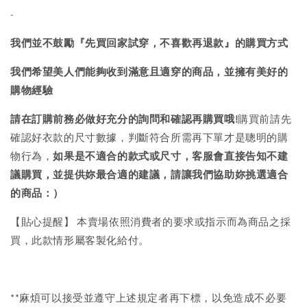
-
我們並不鼓勵『先買回家試穿，不喜歡再退款』的購買方式
我們希望美人們能夠收到滿意且適穿的商品，並擁有美好的
購物經驗
請在訂購前務必做好充分的詢問和確認再購買哦!
購買前請先
確認好衣款的尺寸數據，判斷符合所需再下單才是聰明的購
物行為，
如果是不適合的款式或尺寸，客服會直接告知不建
議購買，
並提供妳最合適的建議，請讓我們協助妳挑選適合
的商品：）
【貼心提醒】 本賣場依照消費者的要求或指示而為商品之採
買，此款情形屬客製化給付。
**麻煩可以接受並遵守上述規定者再下標，以免造成不必要