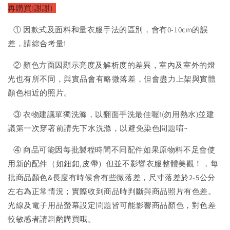
再購買!謝謝)
① 因款式及面料和量衣服手法的區別，會有0-10cm的誤
差，請綜合考量!
② 顏色方面因顯示亮度及解析度的差異，室內及室外的燈
光也有所不同，與實品會有略微落差，但會盡力上架與實體
顏色相近的照片。
③ 衣物建議單獨洗滌，以翻面手洗最佳喔!(勿用熱水)並建
議第一次穿著前請先下水洗滌，以避免染色問題唷~
④ 商品可能因每批製程時間不同配件如果原物料不足會使
用新的配件（如鈕釦,皮帶）但並不影響衣服整體美觀！，每
批商品顏色&長度有時候會有些微落差，尺寸落差於2-5公分
左右為正常情況；實際收到商品時判斷與商品照片有色差。
光線及電子用品螢幕設定問題皆可能影響商品顏色，對色差
較敏感者請斟酌購買哦。