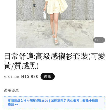
1
/33
日常舒適:高級感襯衫套裝(可愛
黃/質感黑)
Regular
Sale
NT$ 990
優惠
NT$ 1,380
price
price
適用優惠
夏日高級女神 ✨滿額:滿$2500｜加碼送限定 天生顯瘦：顯臉小貓眼
墨鏡 🕶️