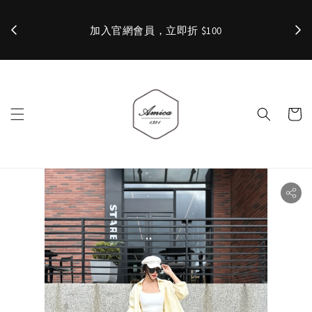
加入官網會員，立即折 $100
✨ 