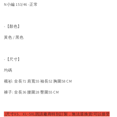
N小編 153/46 -正常
-【顏色】
黃色 / 黑色
-【尺寸】
均碼
襯衫: 全長71 肩寬55 袖長52 胸圍58 CM
褲子: 全長36 腰圍28 臀圍55 CM
(尺寸XS、XL~5XL因請廠
商特別訂製，無法退換貨!可以接受