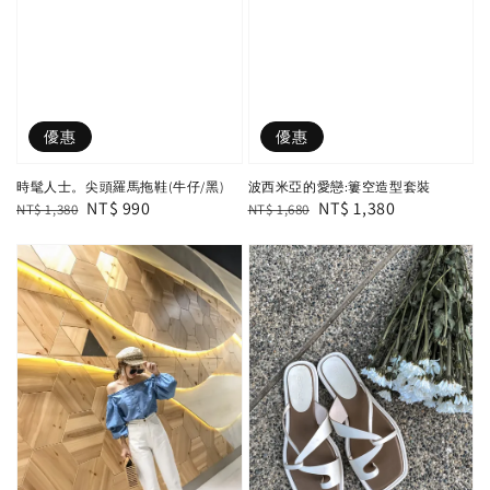
優惠
優惠
時髦人士。尖頭羅馬拖鞋(牛仔/黑)
波西米亞的愛戀:簍空造型套裝
Regular
Sale
NT$ 990
Regular
Sale
NT$ 1,380
NT$ 1,380
NT$ 1,680
price
price
price
price