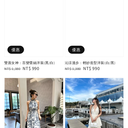
優惠
優惠
雙面女神：百變蕾絲洋裝(黑/白)
沁涼漫步：輕紗造型洋裝(白/黑)
Regular
Sale
NT$ 990
Regular
Sale
NT$ 990
NT$ 1,380
NT$ 1,380
price
price
price
price