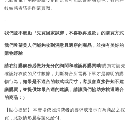
光線及電子用品螢幕設定問題皆可能影響商品顏色，對色差
較敏感者請斟酌購買哦。
-
我們並不鼓勵『先買回家試穿，不喜歡再退款』的購買方式
我們希望美人們能夠收到滿意且適穿的商品，並擁有美好的
購物經驗
請在訂購前務必做好充分的詢問和確認再購買哦!
購買前請先
確認好衣款的尺寸數據，判斷符合所需再下單才是聰明的購
物行為，
如果是不適合的款式或尺寸，客服會直接告知不建
議購買，
並提供妳最合適的建議，請讓我們協助妳挑選適合
的商品：）
【貼心提醒】 本賣場依照消費者的要求或指示而為商品之採
買，此款情形屬客製化給付。