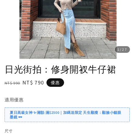
1
/27
日光街拍：修身開衩牛仔裙
Regular
Sale
NT$ 790
優惠
NT$ 990
price
price
適用優惠
夏日高級女神 ✨滿額:滿$2500｜加碼送限定 天生顯瘦：顯臉小貓眼
墨鏡 🕶️
尺寸