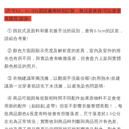
(尺寸XS、XL~5XL因請廠商特別訂製，無法退換貨!可以接受
再購買!謝謝)
① 因款式及面料和量衣服手法的區別，會有0-5cm的誤差，
請綜合考量!
② 顏色方面因顯示亮度及解析度的差異，室內及室外的燈
光也有所不同，與實品會有略微落差，但會盡力上架與實體
顏色相近的照片。
③ 衣物建議單獨洗滌，以翻面手洗最佳喔!(勿用熱水)並建
議第一次穿著前請先下水洗滌，以避免染色問題唷~
④ 商品可能因每批製程時間不同配件如果原物料不足會使
用新的配件（如鈕釦,皮帶）但並不影響衣服整體美觀！，每
批商品顏色&長度有時候會有些微落差，尺寸落差於2-5公分
左右為正常情況；實際收到商品時判斷與商品照片有色差。