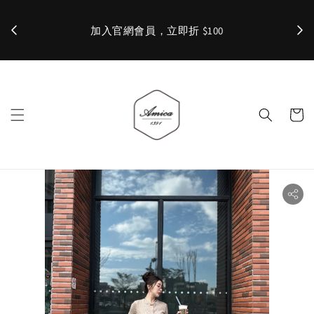
加入官網會員，立即折 $100
✨ 