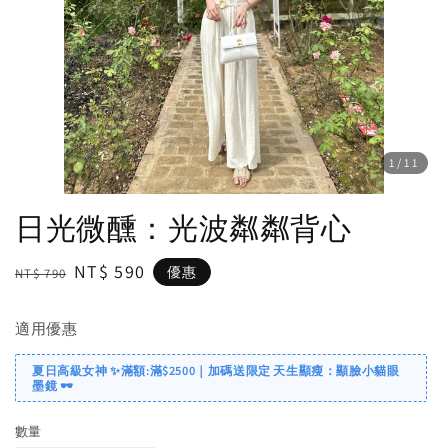
1
/11
日光微醺：光波粼粼背心
Regular
Sale
NT$ 590
優惠
NT$ 790
price
price
適用優惠
夏日高級女神 ✨滿額:滿$2500｜加碼送限定 天生顯瘦：顯臉小貓眼
墨鏡 🕶️
數量