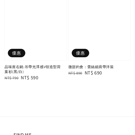
優惠
優惠
品味座右銘:吊帶光澤感V領造型荷
微甜約會：蕾絲細肩帶洋裝
葉衫(黑/白)
Regular
Sale
NT$ 690
NT$ 890
Regular
Sale
NT$ 590
NT$ 790
price
price
price
price
FIND ME.