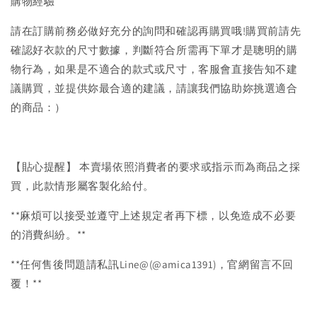
購物經驗
請在訂購前務必做好充分的詢問和確認再購買哦!購買前請先
確認好衣款的尺寸數據，判斷符合所需再下單才是聰明的購
物行為，如果是不適合的款式或尺寸，客服會直接告知不建
議購買，並提供妳最合適的建議，請讓我們協助妳挑選適合
的商品：）
【貼心提醒】 本賣場依照消費者的要求或指示而為商品之採
買，此款情形屬客製化給付。
**麻煩可以接受並遵守上述規定者再下標，以免造成不必要
的消費糾紛。**
**任何售後問題請私訊Line@(@amica1391)，官網留言不回
覆！**