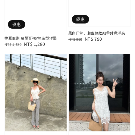
優惠
優惠
黑白日常。超瘦條紋細帶針織洋裝
Regular
Sale
NT$ 790
檸夏假期:吊帶百褶V領造型洋裝
NT$ 990
Regular
Sale
NT$ 1,280
NT$ 1,680
price
price
price
price