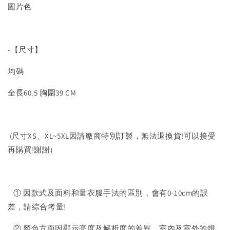
圖片色
-【尺寸】
均碼
全長60.5 胸圍39 CM
(尺寸XS、XL~5XL因請廠商特別訂製，無法退換貨!可以接受
再購買!謝謝)
① 因款式及面料和量衣服手法的區別，會有0-10cm的誤
差，請綜合考量!
② 顏色方面因顯示亮度及解析度的差異，室內及室外的燈