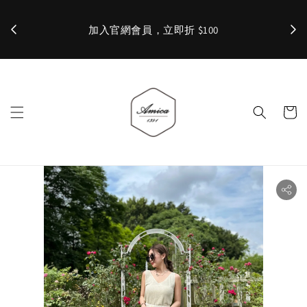
加入官網會員，立即折 $100
✨ 