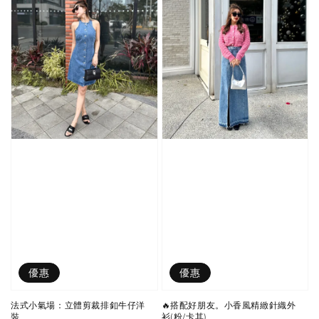
優惠
優惠
法式小氣場：立體剪裁排釦牛仔洋
🔥搭配好朋友。小香風精緻針織外
裝
衫(粉/卡其)