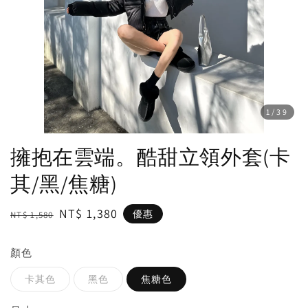
1
/39
擁抱在雲端。酷甜立領外套(卡
其/黑/焦糖)
Regular
Sale
NT$ 1,380
優惠
NT$ 1,580
price
price
顏色
卡其色
黑色
焦糖色