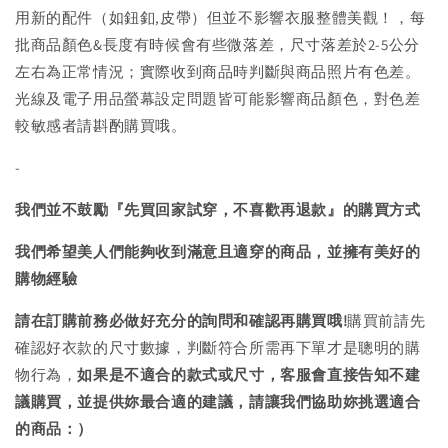
用新的配件（如鈕釦,皮帶）但並不影響衣服整體美觀！，每
批商品顏色&長度有時候會有些微落差，尺寸落差於2-5公分
左右為正常情況；實際收到商品時判斷與商品照片有色差。
光線及電子用品螢幕設定問題皆可能影響商品顏色，對色差
較敏感者請斟酌購買哦。
-
我們並不鼓勵『先買回家試穿，不喜歡再退款』的購買方式
我們希望美人們能夠收到滿意且適穿的商品，並擁有美好的
購物經驗
請在訂購前務必做好充分的詢問和確認再購買哦!
購買前請先
確認好衣款的尺寸數據，判斷符合所需再下單才是聰明的購
物行為，
如果是不適合的款式或尺寸，客服會直接告知不建
議購買，
並提供妳最合適的建議，請讓我們協助妳挑選適合
的商品：）