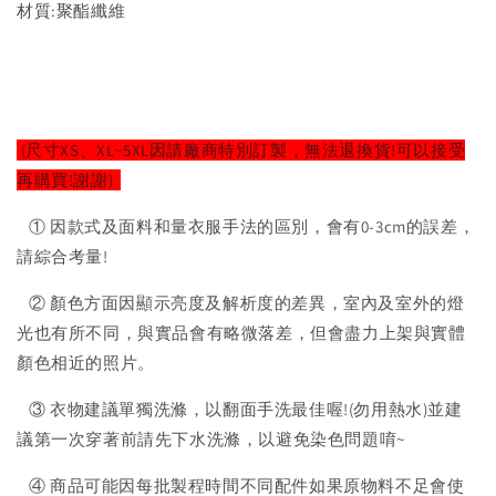
材質:聚酯纖維
(尺寸XS、XL~5XL因請廠商特別訂製，無法退換貨!可以接受
再購買!謝謝)
① 因款式及面料和量衣服手法的區別，會有0-3cm的誤差，
請綜合考量!
② 顏色方面因顯示亮度及解析度的差異，室內及室外的燈
光也有所不同，與實品會有略微落差，但會盡力上架與實體
顏色相近的照片。
③ 衣物建議單獨洗滌，以翻面手洗最佳喔!(勿用熱水)並建
議第一次穿著前請先下水洗滌，以避免染色問題唷~
④ 商品可能因每批製程時間不同配件如果原物料不足會使