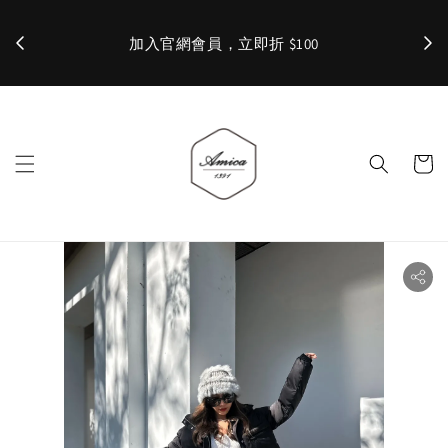
加入官網會員，立即折 $100
✨ 