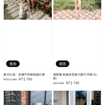
優惠
優惠
夏日出遊。高腰不對稱刷破白褲
瘦瘦腿:刷破造型瘦大腿牛仔褲(白/
藍)
Regular
Sale
NT$ 790
NT$ 1,180
Regular
Sale
NT$ 790
NT$ 980
price
price
price
price