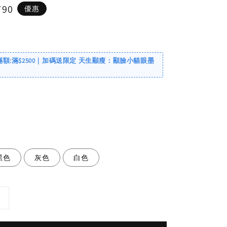
790
優惠
滿額:滿$2500｜加碼送限定 天生顯瘦：顯臉小貓眼墨
黑色
灰色
白色