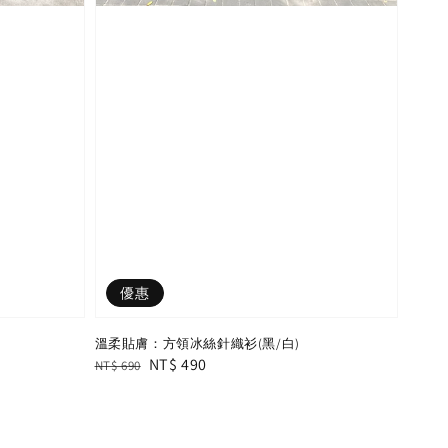
優惠
溫柔貼膚：方領冰絲針織衫(黑/白)
Regular
Sale
NT$ 490
NT$ 690
price
price