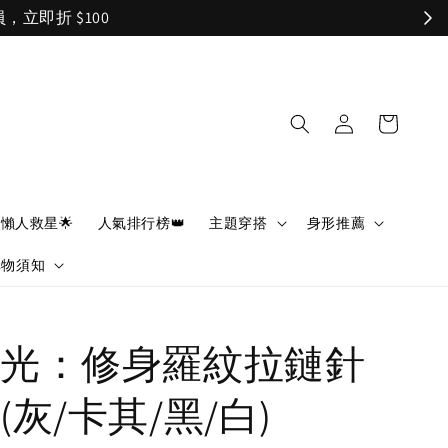
懶人救星🌟
人氣排行榜👑
主題穿搭
身形推薦
購物須知
光：修身羅紋拉鏈針
灰/卡其/黑/白)