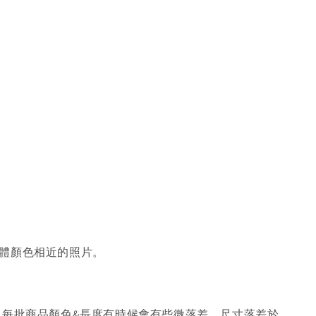
體顏色相近的照片。
，每批商品顏色&長度有時候會有些微落差，尺寸落差於