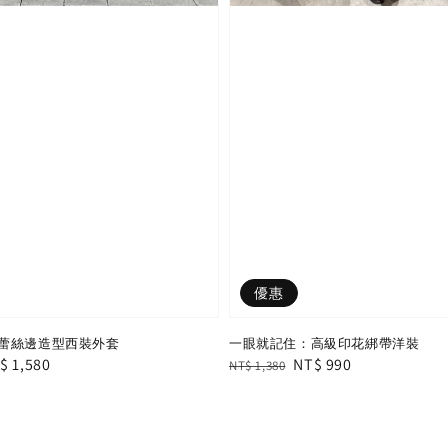
優惠
蕾絲邊造型西裝外套
一眼就記住：高級印花綁帶洋裝
le
$ 1,580
Regular
Sale
NT$ 990
NT$ 1,380
ice
price
price