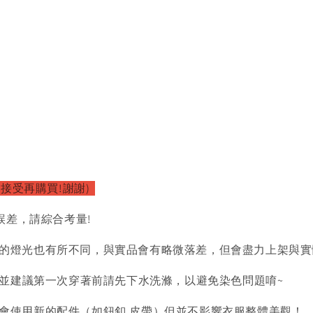
以接受再購買!謝謝)
誤差，請綜合考量!
的燈光也有所不同，與實品會有略微落差，但會盡力上架與實
)並建議第一次穿著前請先下水洗滌，以避免染色問題唷~
會使用新的配件（如鈕釦,皮帶）但並不影響衣服整體美觀！