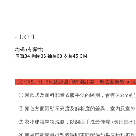
-【尺寸】
均碼 (有彈性)
肩寬34 胸圍36 袖長63 衣長45 CM
(尺寸XS、XL~5XL因請廠商特別訂製，無法退換貨!可
① 因款式及面料和量衣服手法的區別，會有0-5cm的
② 顏色方面因顯示亮度及解析度的差異，室內及室外
③ 衣物建議單獨洗滌，以翻面手洗最佳喔!(勿用熱水
④ 商品可能因每批製程時間不同配件如果原物料不足