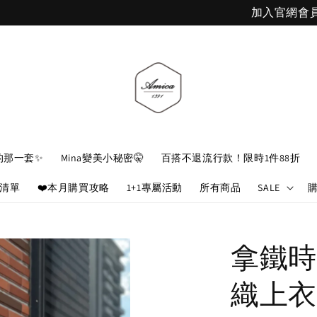
加入官網會員，立即折 $100
的那一套✨
Mina變美小秘密🤫
百搭不退流行款！限時1件88折
娘清單
❤️本月購買攻略
1+1專屬活動
所有商品
SALE
拿鐵時
織上衣(