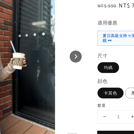
Regular
Sale
NT$ 
NT$ 990
price
price
適用優惠
夏日高級女神 ✨
鏡 🕶️
尺寸
均碼
顔色
卡其色
數量