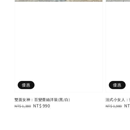
優惠
優惠
雙面女神：百變蕾絲洋裝(黑/白)
法式小女人：
Regular
Sale
NT$ 990
Regular
Sa
NT
NT$ 1,380
NT$ 1,980
price
price
price
pr