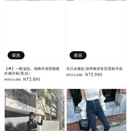
優惠
優惠
【🌟】一眼淪陷。假兩件造型顯瘦
生日必備款:掛脖兩穿造型蛋糕洋裝
針織洋裝(黑/紅)
Regular
Sale
NT$ 990
NT$ 1,580
Regular
Sale
NT$ 890
NT$ 1,280
price
price
price
price