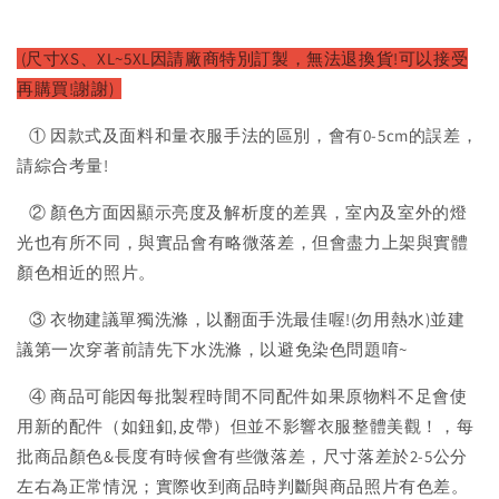
(尺寸XS、XL~5XL因請廠商特別訂製，無法退換貨!可以接受
再購買!謝謝)
① 因款式及面料和量衣服手法的區別，會有0-5cm的誤差，
請綜合考量!
② 顏色方面因顯示亮度及解析度的差異，室內及室外的燈
光也有所不同，與實品會有略微落差，但會盡力上架與實體
顏色相近的照片。
③ 衣物建議單獨洗滌，以翻面手洗最佳喔!(勿用熱水)並建
議第一次穿著前請先下水洗滌，以避免染色問題唷~
④ 商品可能因每批製程時間不同配件如果原物料不足會使
用新的配件（如鈕釦,皮帶）但並不影響衣服整體美觀！，每
批商品顏色&長度有時候會有些微落差，尺寸落差於2-5公分
左右為正常情況；實際收到商品時判斷與商品照片有色差。