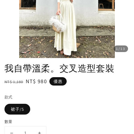
1
/13
我自帶溫柔。交叉造型套裝
Regular
Sale
NT$ 980
優惠
NT$ 1,180
price
price
款式
裙子/S
數量