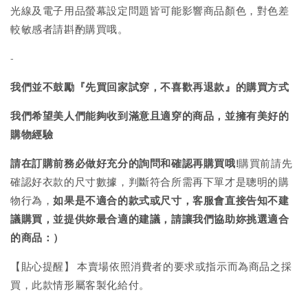
光線及電子用品螢幕設定問題皆可能影響商品顏色，對色差
較敏感者請斟酌購買哦。
-
我們並不鼓勵『先買回家試穿，不喜歡再退款』的購買方式
我們希望美人們能夠收到滿意且適穿的商品，並擁有美好的
購物經驗
請在訂購前務必做好充分的詢問和確認再購買哦!
購買前請先
確認好衣款的尺寸數據，判斷符合所需再下單才是聰明的購
物行為，
如果是不適合的款式或尺寸，客服會直接告知不建
議購買，
並提供妳最合適的建議，請讓我們協助妳挑選適合
的商品：）
【貼心提醒】 本賣場依照消費者的要求或指示而為商品之採
買，此款情形屬客製化給付。