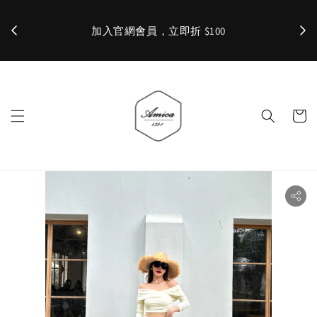
加入官網會員，立即折 $100
✨ 