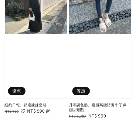
優惠
優惠
紐約日報。舒適辣妹套裝
丹寧調色盤。瘦腿高腰貼腿牛仔褲
(黑/淺藍)
Regular
Sale
從
NT$ 590
起
NT$ 790
Regular
Sale
NT$ 990
NT$ 1,380
price
price
price
price