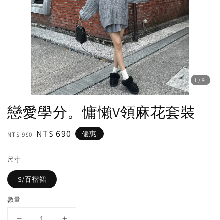
1
/9
戀愛學分。慵懶V領麻花套裝
Regular
Sale
NT$ 690
優惠
NT$ 990
price
price
尺寸
S/百褶裙
數量