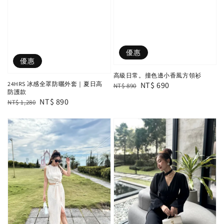
優惠
優惠
高級日常。撞色邊小香風方領衫
Regular
Sale
NT$ 690
24HRS 冰感全罩防曬外套｜夏日高
NT$ 890
防護款
price
price
Regular
Sale
NT$ 890
NT$ 1,280
price
price