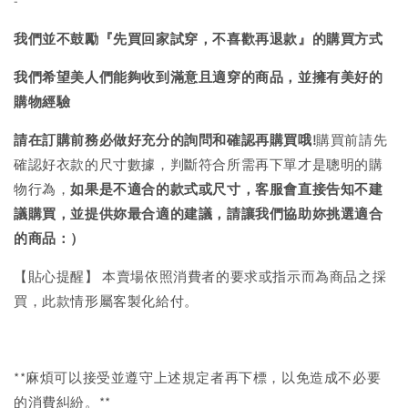
-
我們並不鼓勵『先買回家試穿，不喜歡再退款』的購買方式
我們希望美人們能夠收到滿意且適穿的商品，並擁有美好的
購物經驗
請在訂購前務必做好充分的詢問和確認再購買哦!
購買前請先
確認好衣款的尺寸數據，判斷符合所需再下單才是聰明的購
物行為，
如果是不適合的款式或尺寸，客服會直接告知不建
議購買，
並提供妳最合適的建議，請讓我們協助妳挑選適合
的商品：）
【貼心提醒】 本賣場依照消費者的要求或指示而為商品之採
買，此款情形屬客製化給付。
**麻煩可以接受並遵守上述規定者再下標，以免造成不必要
的消費糾紛。**