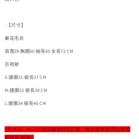
-【尺寸】
麻花毛衣
肩寬69 胸圍60 袖長45 全長72 CM
百褶裙
S:腰圍31 裙長37 CM
M:腰圍32 裙長38 CM
L:腰圍34 裙長40 CM
(尺寸XS、XL~5XL因請廠商特別訂製，無法退換貨!可以接受
再購買!謝謝)