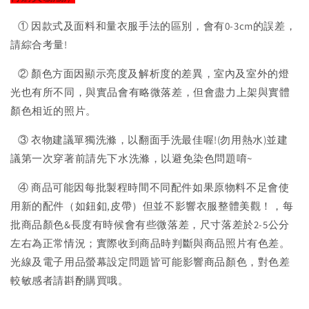
① 因款式及面料和量衣服手法的區別，會有0-3cm的誤差，
請綜合考量!
② 顏色方面因顯示亮度及解析度的差異，室內及室外的燈
光也有所不同，與實品會有略微落差，但會盡力上架與實體
顏色相近的照片。
③ 衣物建議單獨洗滌，以翻面手洗最佳喔!(勿用熱水)並建
議第一次穿著前請先下水洗滌，以避免染色問題唷~
④ 商品可能因每批製程時間不同配件如果原物料不足會使
用新的配件（如鈕釦,皮帶）但並不影響衣服整體美觀！，每
批商品顏色&長度有時候會有些微落差，尺寸落差於2-5公分
左右為正常情況；實際收到商品時判斷與商品照片有色差。
光線及電子用品螢幕設定問題皆可能影響商品顏色，對色差
較敏感者請斟酌購買哦。