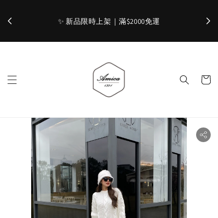
加入官網會員，立即折 $100
✨ 