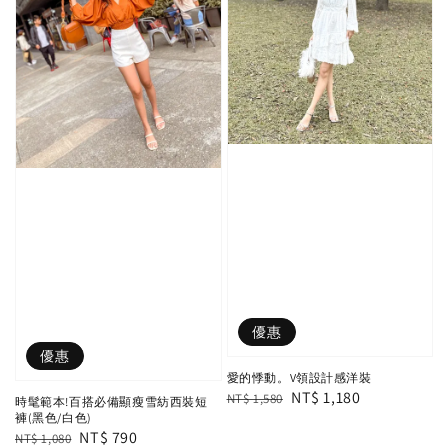
優惠
優惠
愛的悸動。V領設計感洋裝
Regular
Sale
NT$ 1,180
NT$ 1,580
時髦範本!百搭必備顯瘦雪紡西裝短
褲(黑色/白色)
price
price
Regular
Sale
NT$ 790
NT$ 1,080