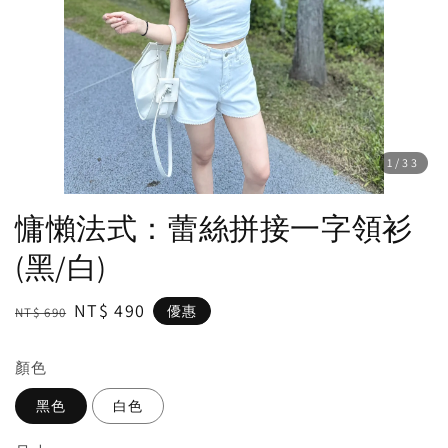
1
/33
慵懶法式：蕾絲拼接一字領衫
(黑/白)
Regular
Sale
NT$ 490
優惠
NT$ 690
price
price
顏色
黑色
白色