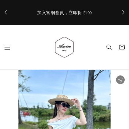
加入官網會員，立即折 $100
✨ 