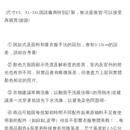
(尺寸XS、XL~5XL因請廠商特別訂製，無法退換貨!可以接受
再購買!謝謝)
① 因款式及面料和量衣服手法的區別，會有0-10cm的誤
差，請綜合考量!
② 顏色方面因顯示亮度及解析度的差異，室內及室外的燈
光也有所不同，與實品會有略微落差，但會盡力上架與實體
顏色相近的照片。
③ 衣物建議單獨洗滌，以翻面手洗最佳喔!(勿用熱水)並建
議第一次穿著前請先下水洗滌，以避免染色問題唷~
④ 商品可能因每批製程時間不同配件如果原物料不足會使
用新的配件（如鈕釦,皮帶）但並不影響衣服整體美觀！，每
批商品顏色&長度有時候會有些微落差，尺寸落差於2-5公分