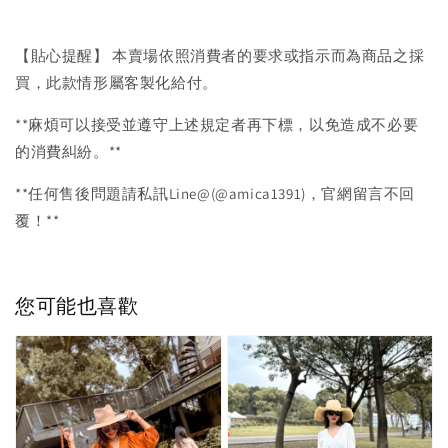
【貼心提醒】 本賣場依照消費者的要求或指示而為商品之採
買，此款情形屬客製化給付。
**麻煩可以接受並遵守上述規定者再下標，以免造成不必要
的消費糾紛。**
**任何售後問題請私訊Line@(@amica1391)，官網留言不回
覆！**
您可能也喜歡