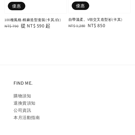
優惠
優惠
自帶溫柔。V領交叉造型衫(卡其)
100種風格:棉麻造型套裝(卡其/白)
Regular
Sale
NT$ 850
Regular
Sale
從
NT$ 590
起
NT$ 1,280
NT$ 790
price
price
price
price
FIND ME.
購物須知
退換貨須知
公司資訊
本月活動指南